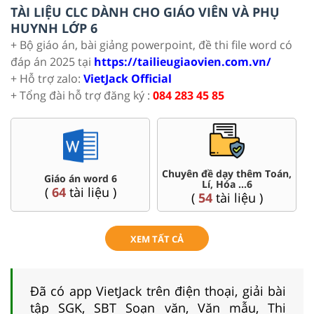
TÀI LIỆU CLC DÀNH CHO GIÁO VIÊN VÀ PHỤ
HUYNH LỚP 6
+ Bộ giáo án, bài giảng powerpoint, đề thi file word có
đáp án 2025 tại
https://tailieugiaovien.com.vn/
+ Hỗ trợ zalo:
VietJack Official
+ Tổng đài hỗ trợ đăng ký :
084 283 45 85
Chuyên đề dạy thêm Toán,
Giáo án word 6
Lí, Hóa ...6
(
64
tài liệu )
(
54
tài liệu )
XEM TẤT CẢ
Đã có app VietJack trên điện thoại, giải bài
tập SGK, SBT Soạn văn, Văn mẫu, Thi