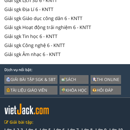
Giải sgk Lịch Sử 6 - KNTT
Giải sgk Địa Lí 6 - KNTT
Giải sgk Giáo dục công dân 6 - KNTT
Giải sgk Hoạt động trải nghiệm 6 - KNTT
Giải sgk Tin học 6 - KNTT
Giải sgk Công nghệ 6 - KNTT
Giải sgk Âm nhạc 6 - KNTT
Dịch vụ nổi bật:
GIẢI BÀI TẬP SGK & SBT
SÁCH
THI ONLINE
TÀI LIỆU GIÁO VIÊN
KHÓA HỌC
HỎI ĐÁP
Giải bài tập:
Lớp 1-2-3
Lớp 4
Lớp 5
Lớp 6
Lớp 7
Lớp 8
Lớp 9
Lớp 10