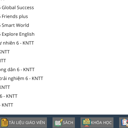
6 Global Success
6 Friends plus
 6 Smart World
6 Explore English
ự nhiên 6 - KNTT
 KNTT
NTT
ông dân 6 - KNTT
trải nghiệm 6 - KNTT
 KNTT
6 - KNTT
- KNTT
TÀI LIỆU GIÁO VIÊN
SÁCH
KHÓA HỌC