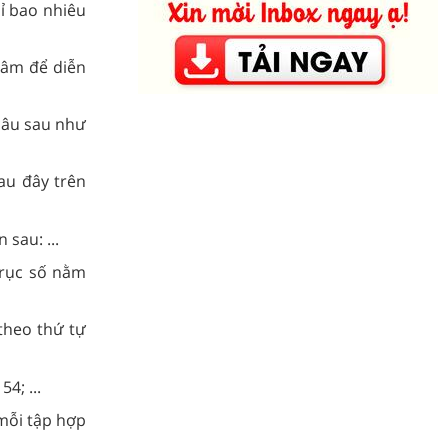
hỉ bao nhiêu
 âm để diễn
câu sau như
au đây trên
 sau: ...
trục số nằm
theo thứ tự
54; ...
 mỗi tập hợp