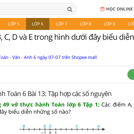
HỌC ONLINE
LỚP 5
LỚP 6
LỚP 7
LỚP 8
LỚP 9
LỚ
, C, D và E trong hình dưới đây biểu di
Toán - Văn - Anh 6 ngày 07-07 trên Shopee mall
nh Toán 6 Bài 13: Tập hợp các số nguyên
ng 49 vở thực hành Toán lớp 6 Tập 1:
Các điểm A, 
đây biểu diễn những số nào?