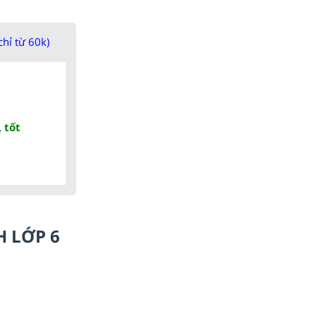
chỉ từ 60k)
 tốt
H LỚP 6