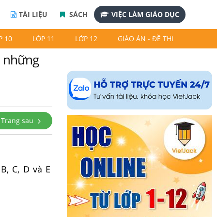
TÀI LIỆU
SÁCH
VIỆC LÀM GIÁO DỤC
P 10
LỚP 11
LỚP 12
GIÁO ÁN - ĐỀ THI
ễn những
Trang sau
B, C, D và E