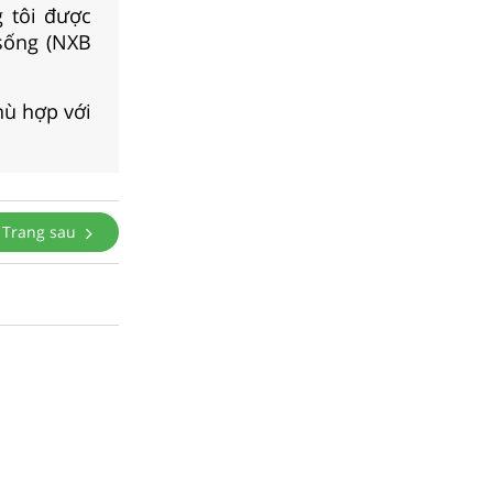
 tôi được
 sống (NXB
hù hợp với
Trang sau