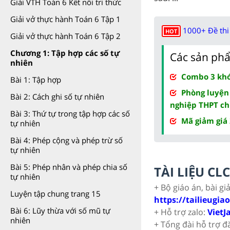
Giải VTH Toán 6 Kết nối tri thức
Giải vở thực hành Toán 6 Tập 1
1000+ Đề thi 
HOT
Giải vở thực hành Toán 6 Tập 2
Chương 1: Tập hợp các số tự
Các sản phẩ
nhiên
Combo 3 khóa
Bài 1: Tập hợp
Phòng luyện
Bài 2: Cách ghi số tự nhiên
nghiệp THPT ch
Bài 3: Thứ tự trong tập hợp các số
Mã giảm giá
tự nhiên
Bài 4: Phép cộng và phép trừ số
tự nhiên
Bài 5: Phép nhân và phép chia số
TÀI LIỆU C
tự nhiên
+ Bộ giáo án, bài gi
Luyện tập chung trang 15
https://tailieugia
Bài 6: Lũy thừa với số mũ tự
+ Hỗ trợ zalo:
VietJ
nhiên
+ Tổng đài hỗ trợ đ