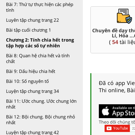
Bài 7: Thứ tự thực hiện các phép
tính
Luyên tập chung trang 22
Bài tập cuối chương 1
t Văn,
Chuyên đề dạy th
Giáo án word 6
Lí, Hóa ...
(
64
tài liệu )
Chương 2: Tính chia hết trong
(
54
tài liệ
tập hợp các số tự nhiên
Bài 8: Quan hệ chia hết và tính
chất
Bài 9: Dấu hiệu chia hết
Bài 10: Số nguyên tố
Đã có app Viet
Thi online, Bà
Luyện tập chung trang 34
Bài 11: Ước chung. Ước chung lớn
nhất
Bài 12: Bội chung. Bội chung nhỏ
Theo dõi chúng tô
nhất
Luyện tập chung trang 42