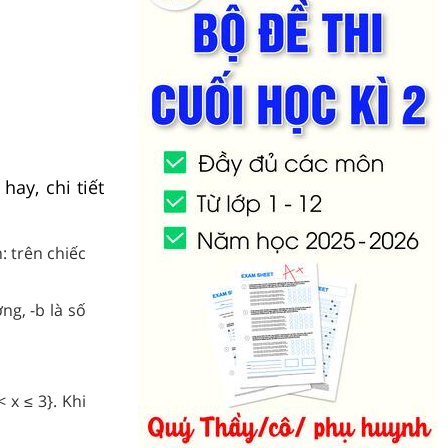
hay, chi tiết
: trên chiếc
ng, -b là số
 x ≤ 3}. Khi