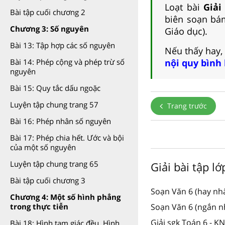
Loạt bài
Giải
Bài tập cuối chương 2
biên soạn bám
Chương 3: Số nguyên
Giáo dục).
Bài 13: Tập hợp các số nguyên
Nếu thấy hay,
Bài 14: Phép cộng và phép trừ số
nội quy bình
nguyên
Bài 15: Quy tắc dấu ngoặc
Luyện tập chung trang 57
Trang trước
Bài 16: Phép nhân số nguyên
Bài 17: Phép chia hết. Ước và bội
của một số nguyên
Luyện tập chung trang 65
Giải bài tập lớ
Bài tập cuối chương 3
Soạn Văn 6 (hay nhấ
Chương 4: Một số hình phẳng
trong thực tiễn
Soạn Văn 6 (ngắn n
Giải sgk Toán 6 - K
Bài 18: Hình tam giác đều. Hình