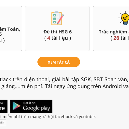
êm Toán,
Đề thi HSG 6
Trắc nghiệm 
6
(
4
tài liệu )
(
26
tài 
u )
XEM TẤT CẢ
Jack trên điện thoại, giải bài tập SGK, SBT Soạn văn
i giảng....miễn phí. Tải ngay ứng dụng trên Android và
i miễn phí trên mạng xã hội facebook và youtube: