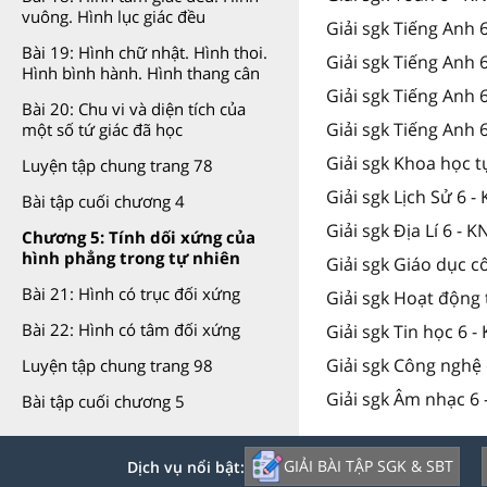
vuông. Hình lục giác đều
Giải sgk Tiếng Anh 
Bài 19: Hình chữ nhật. Hình thoi.
Giải sgk Tiếng Anh 
Hình bình hành. Hình thang cân
Giải sgk Tiếng Anh
Bài 20: Chu vi và diện tích của
Giải sgk Tiếng Anh 
một số tứ giác đã học
Giải sgk Khoa học t
Luyện tập chung trang 78
Giải sgk Lịch Sử 6 -
Bài tập cuối chương 4
Giải sgk Địa Lí 6 - K
Chương 5: Tính dối xứng của
hình phẳng trong tự nhiên
Giải sgk Giáo dục c
Bài 21: Hình có trục đối xứng
Giải sgk Hoạt động 
Bài 22: Hình có tâm đối xứng
Giải sgk Tin học 6 -
Giải sgk Công nghệ 
Luyện tập chung trang 98
Giải sgk Âm nhạc 6 
Bài tập cuối chương 5
GIẢI BÀI TẬP SGK & SBT
Dịch vụ nổi bật: