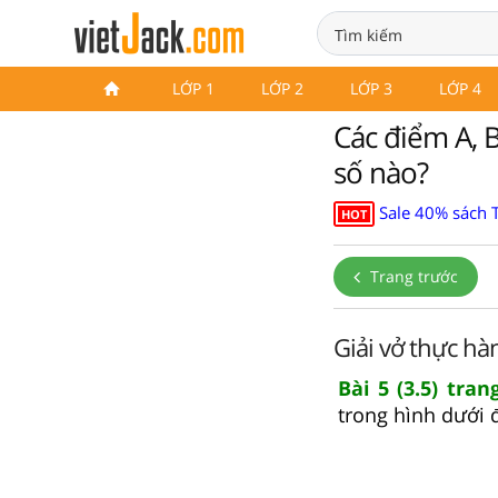
LỚP 1
LỚP 2
LỚP 3
LỚP 4
Các điểm A, B
số nào?
Sale 40% sách 
HOT
Trang trước
Giải vở thực hà
Bài 5 (3.5) tra
trong hình dưới 