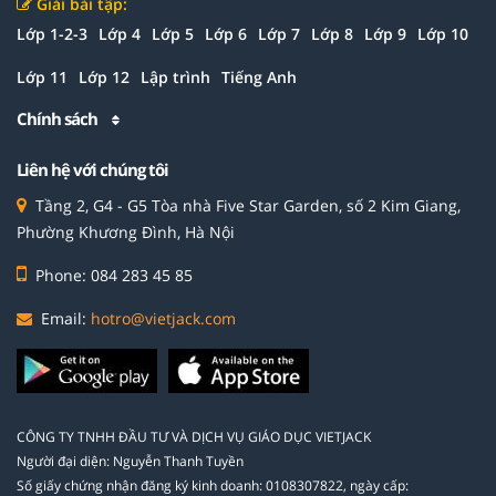
Giải bài tập:
Lớp 1-2-3
Lớp 4
Lớp 5
Lớp 6
Lớp 7
Lớp 8
Lớp 9
Lớp 10
Lớp 11
Lớp 12
Lập trình
Tiếng Anh
Chính sách
Liên hệ với chúng tôi
Tầng 2, G4 - G5 Tòa nhà Five Star Garden, số 2 Kim Giang,
Phường Khương Đình, Hà Nội
Phone: 084 283 45 85
Email:
hotro@vietjack.com
CÔNG TY TNHH ĐẦU TƯ VÀ DỊCH VỤ GIÁO DỤC VIETJACK
Người đại diện: Nguyễn Thanh Tuyền
Số giấy chứng nhận đăng ký kinh doanh: 0108307822, ngày cấp: