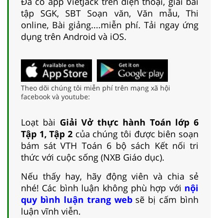
Đã có app VietJack trên điện thoại, giải bài
tập SGK, SBT Soạn văn, Văn mẫu, Thi
online, Bài giảng....miễn phí. Tải ngay ứng
dụng trên Android và iOS.
Theo dõi chúng tôi miễn phí trên mạng xã hội
facebook và youtube:
Loạt bài
Giải Vở thực hành Toán lớp 6
Tập 1, Tập 2
của chúng tôi được biên soạn
bám sát VTH Toán 6 bộ sách Kết nối tri
thức với cuộc sống (NXB Giáo dục).
Nếu thấy hay, hãy động viên và chia sẻ
nhé! Các bình luận không phù hợp với
nội
quy bình luận trang web
sẽ bị cấm bình
luận vĩnh viễn.