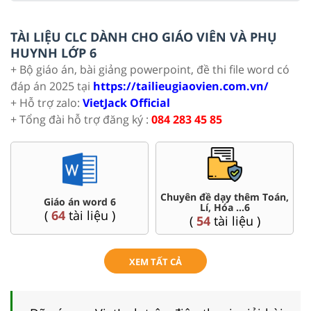
TÀI LIỆU CLC DÀNH CHO GIÁO VIÊN VÀ PHỤ
HUYNH LỚP 6
+ Bộ giáo án, bài giảng powerpoint, đề thi file word có
đáp án 2025 tại
https://tailieugiaovien.com.vn/
+ Hỗ trợ zalo:
VietJack Official
+ Tổng đài hỗ trợ đăng ký :
084 283 45 85
Chuyên đề dạy thêm Toán,
Giáo án word 6
Lí, Hóa ...6
(
64
tài liệu )
(
54
tài liệu )
XEM TẤT CẢ