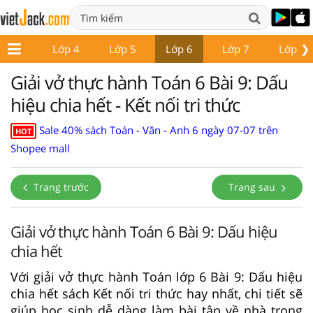
❯
Lớp 3
Lớp 4
Lớp 5
Lớp 6
Lớp 7
Lớp 8
Giải vở thực hành Toán 6 Bài 9: Dấu
hiệu chia hết - Kết nối tri thức
Sale 40% sách Toán - Văn - Anh 6 ngày 07-07 trên
HOT
Shopee mall
Trang trước
Trang sau
Giải vở thực hành Toán 6 Bài 9: Dấu hiệu
chia hết
Với giải vở thực hành Toán lớp 6 Bài 9: Dấu hiệu
chia hết sách Kết nối tri thức hay nhất, chi tiết sẽ
giúp học sinh dễ dàng làm bài tập về nhà trong