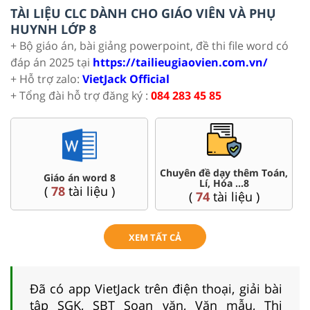
TÀI LIỆU CLC DÀNH CHO GIÁO VIÊN VÀ PHỤ
HUYNH LỚP 8
+ Bộ giáo án, bài giảng powerpoint, đề thi file word có
đáp án 2025 tại
https://tailieugiaovien.com.vn/
+ Hỗ trợ zalo:
VietJack Official
+ Tổng đài hỗ trợ đăng ký :
084 283 45 85
Chuyên đề dạy thêm Toán,
Giáo án word 8
Lí, Hóa ...8
(
78
tài liệu )
(
74
tài liệu )
XEM TẤT CẢ
Đã có app VietJack trên điện thoại, giải bài
tập SGK, SBT Soạn văn, Văn mẫu, Thi