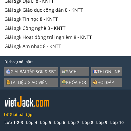
Giải sgk Địa Lí 8 - KNTT
Giải sgk Giáo dục công dân 8 - KNTT
Giải sgk Tin học 8 - KNTT
Giải sgk Công nghệ 8 - KNTT
Giải sgk Hoạt động trải nghiệm 8 - KNTT
Giải sgk Âm nhạc 8 - KNTT
Dịch vụ nổi bật:
GIẢI BÀI TẬP SGK & SBT
SÁCH
THI ONLINE
TÀI LIỆU GIÁO VIÊN
KHÓA HỌC
HỎI ĐÁP
Giải bài tập:
Lớp 1-2-3
Lớp 4
Lớp 5
Lớp 6
Lớp 7
Lớp 8
Lớp 9
Lớp 10