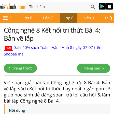
❯
Lớp 5
Lớp 6
Lớp 7
Lớp 8
Lớp 9
Lớp 
Công nghệ 8 Kết nối tri thức Bài 4:
Bản vẽ lắp
Sale 40% sách Toán - Văn - Anh 8 ngày 07-07 trên
HOT
Shopee mall
Trang trước
Trang sau
Với soạn, giải bài tập Công nghệ lớp 8 Bài 4: Bản
vẽ lắp sách Kết nối tri thức hay nhất, ngắn gọn sẽ
giúp học sinh dễ dàng soạn, trả lời câu hỏi & làm
bài tập Công nghệ 8 Bài 4.
Nội dung