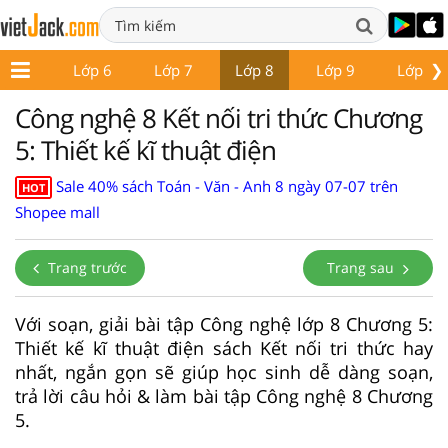
❯
ớp 5
Lớp 6
Lớp 7
Lớp 8
Lớp 9
Lớp 10
Công nghệ 8 Kết nối tri thức Chương
5: Thiết kế kĩ thuật điện
Sale 40% sách Toán - Văn - Anh 8 ngày 07-07 trên
HOT
Shopee mall
Trang trước
Trang sau
Với soạn, giải bài tập Công nghệ lớp 8 Chương 5:
Thiết kế kĩ thuật điện sách Kết nối tri thức hay
nhất, ngắn gọn sẽ giúp học sinh dễ dàng soạn,
trả lời câu hỏi & làm bài tập Công nghệ 8 Chương
5.