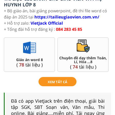
HUYNH LỚP 8
+ Bộ giáo án, bài giảng powerpoint, đề thi file word có
đáp án 2025 tại
https://tailieugiaovien.com.vn/
+ Hỗ trợ zalo:
VietJack Official
+ Tổng đài hỗ trợ đăng ký :
084 283 45 85
Chuyên đề dạy thêm Toán,
Giáo án word 8
Lí, Hóa ...8
(
78
tài liệu )
(
74
tài liệu )
XEM TẤT CẢ
Đã có app VietJack trên điện thoại, giải bài
tập SGK, SBT Soạn văn, Văn mẫu, Thi
online, Bài giảng....miễn phí. Tải ngay ứng