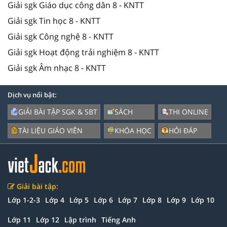
Giải sgk Giáo dục công dân 8 - KNTT
Giải sgk Tin học 8 - KNTT
Giải sgk Công nghệ 8 - KNTT
Giải sgk Hoạt động trải nghiệm 8 - KNTT
Giải sgk Âm nhạc 8 - KNTT
Dịch vụ nổi bật:
GIẢI BÀI TẬP SGK & SBT
SÁCH
THI ONLINE
TÀI LIỆU GIÁO VIÊN
KHÓA HỌC
HỎI ĐÁP
Giải bài tập:
Lớp 1-2-3
Lớp 4
Lớp 5
Lớp 6
Lớp 7
Lớp 8
Lớp 9
Lớp 10
Lớp 11
Lớp 12
Lập trình
Tiếng Anh