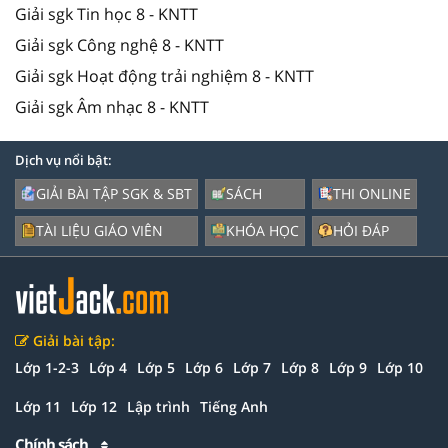
Giải sgk Tin học 8 - KNTT
Giải sgk Công nghệ 8 - KNTT
Giải sgk Hoạt động trải nghiệm 8 - KNTT
Giải sgk Âm nhạc 8 - KNTT
Dịch vụ nổi bật:
GIẢI BÀI TẬP SGK & SBT
SÁCH
THI ONLINE
TÀI LIỆU GIÁO VIÊN
KHÓA HỌC
HỎI ĐÁP
Giải bài tập:
Lớp 1-2-3
Lớp 4
Lớp 5
Lớp 6
Lớp 7
Lớp 8
Lớp 9
Lớp 10
Lớp 11
Lớp 12
Lập trình
Tiếng Anh
Chính sách