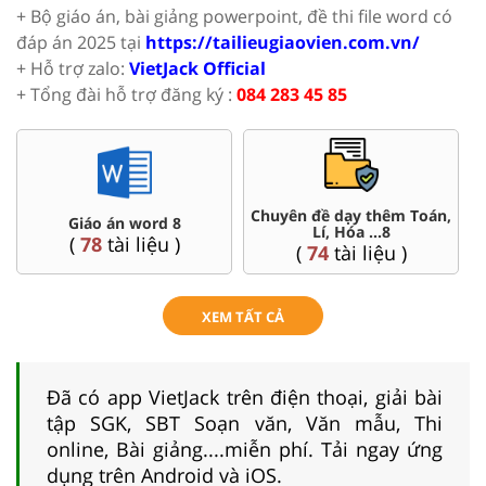
+ Bộ giáo án, bài giảng powerpoint, đề thi file word có
đáp án 2025 tại
https://tailieugiaovien.com.vn/
+ Hỗ trợ zalo:
VietJack Official
+ Tổng đài hỗ trợ đăng ký :
084 283 45 85
Chuyên đề dạy thêm Toán,
Giáo án word 8
Lí, Hóa ...8
(
78
tài liệu )
(
74
tài liệu )
XEM TẤT CẢ
Đã có app VietJack trên điện thoại, giải bài
tập SGK, SBT Soạn văn, Văn mẫu, Thi
online, Bài giảng....miễn phí. Tải ngay ứng
dụng trên Android và iOS.