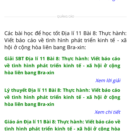
QUẢNG CÁO
Các bài học để học tốt Địa lí 11 Bài 8: Thực hành:
Viết báo cáo về tình hình phát triển kinh tế - xã
hội ở cộng hòa liên bang Bra-xin:
Giải SBT Địa lí 11 Bài 8: Thực hành: Viết báo cáo
về tình hình phát triển kinh tế - xã hội ở cộng
hòa liên bang Bra-xin
Xem lời giải
Lý thuyết Địa lí 11 Bài 8: Thực hành: Viết báo cáo
về tình hình phát triển kinh tế - xã hội ở cộng
hòa liên bang Bra-xin
Xem chi tiết
Giáo án Địa lí 11 Bài 8: Thực hành: Viết báo cáo về
tình hình phát triển kinh tế - xã hội ở cộng hòa