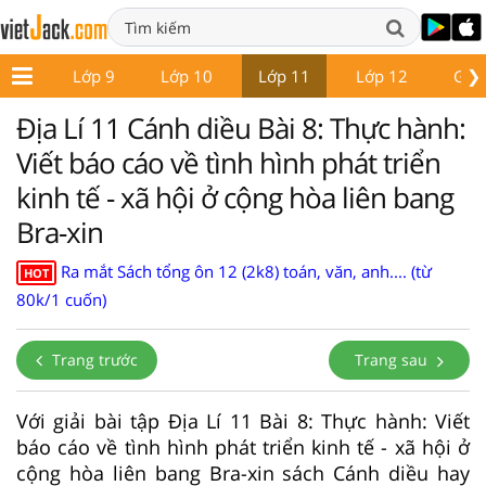
❯
ớp 8
Lớp 9
Lớp 10
Lớp 11
Lớp 12
Giáo
Địa Lí 11 Cánh diều Bài 8: Thực hành:
Viết báo cáo về tình hình phát triển
kinh tế - xã hội ở cộng hòa liên bang
Bra-xin
Ra mắt Sách tổng ôn 12 (2k8) toán, văn, anh.... (từ
HOT
80k/1 cuốn)
Trang trước
Trang sau
Với giải bài tập Địa Lí 11 Bài 8: Thực hành: Viết
báo cáo về tình hình phát triển kinh tế - xã hội ở
cộng hòa liên bang Bra-xin sách Cánh diều hay