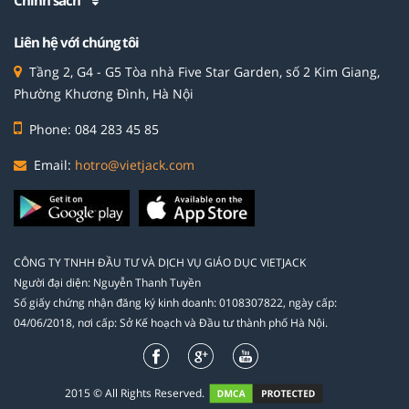
Liên hệ với chúng tôi
Tầng 2, G4 - G5 Tòa nhà Five Star Garden, số 2 Kim Giang,
Phường Khương Đình, Hà Nội
Phone: 084 283 45 85
Email:
hotro@vietjack.com
CÔNG TY TNHH ĐẦU TƯ VÀ DỊCH VỤ GIÁO DỤC VIETJACK
Người đại diện: Nguyễn Thanh Tuyền
Số giấy chứng nhận đăng ký kinh doanh: 0108307822, ngày cấp:
04/06/2018, nơi cấp: Sở Kế hoạch và Đầu tư thành phố Hà Nội.
2015 © All Rights Reserved.