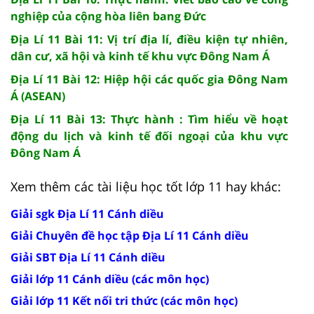
nghiệp của cộng hòa liên bang Đức
Địa Lí 11 Bài 11: Vị trí địa lí, điều kiện tự nhiên,
dân cư, xã hội và kinh tế khu vực Đông Nam Á
Địa Lí 11 Bài 12: Hiệp hội các quốc gia Đông Nam
Á (ASEAN)
Địa Lí 11 Bài 13: Thực hành : Tìm hiểu về hoạt
động du lịch và kinh tế đối ngoại của khu vực
Đông Nam Á
Xem thêm các tài liệu học tốt lớp 11 hay khác:
Giải sgk Địa Lí 11 Cánh diều
Giải Chuyên đề học tập Địa Lí 11 Cánh diều
Giải SBT Địa Lí 11 Cánh diều
Giải lớp 11 Cánh diều (các môn học)
Giải lớp 11 Kết nối tri thức (các môn học)