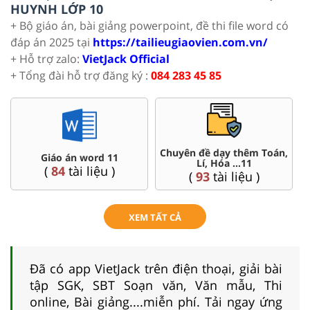
HUYNH LỚP 10
+ Bộ giáo án, bài giảng powerpoint, đề thi file word có
đáp án 2025 tại
https://tailieugiaovien.com.vn/
+ Hỗ trợ zalo:
VietJack Official
+ Tổng đài hỗ trợ đăng ký :
084 283 45 85
Chuyên đề dạy thêm Toán,
Giáo án word 11
Lí, Hóa ...11
(
84
tài liệu )
(
93
tài liệu )
XEM TẤT CẢ
Đã có app VietJack trên điện thoại, giải bài
tập SGK, SBT Soạn văn, Văn mẫu, Thi
online, Bài giảng....miễn phí. Tải ngay ứng