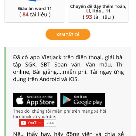
Chuyên đề dạy thêm Toán,
Giáo án word 11
Lí, Hóa ...11
(
84
tài liệu )
(
93
tài liệu )
XEM TẤT CẢ
Đã có app VietJack trên điện thoại, giải bài
tập SGK, SBT Soạn văn, Văn mẫu, Thi
online, Bài giảng....miễn phí. Tải ngay ứng
dụng trên Android và iOS.
Theo dõi chúng tôi miễn phí trên mạng xã hội
facebook và youtube:
Nếu thấy hay, hãy động viên và chia sẻ