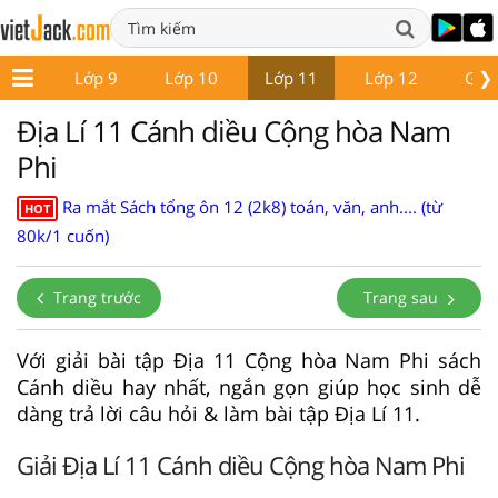
❯
ớp 8
Lớp 9
Lớp 10
Lớp 11
Lớp 12
Giáo
Địa Lí 11 Cánh diều Cộng hòa Nam
Phi
Ra mắt Sách tổng ôn 12 (2k8) toán, văn, anh.... (từ
HOT
80k/1 cuốn)
Trang trước
Trang sau
Với giải bài tập Địa 11 Cộng hòa Nam Phi sách
Cánh diều hay nhất, ngắn gọn giúp học sinh dễ
dàng trả lời câu hỏi & làm bài tập Địa Lí 11.
Giải Địa Lí 11 Cánh diều Cộng hòa Nam Phi