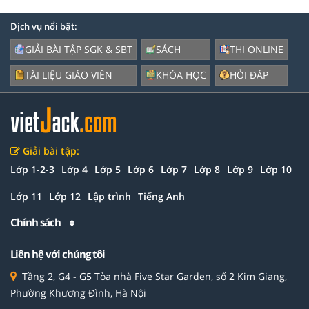
Dịch vụ nổi bật:
GIẢI BÀI TẬP SGK & SBT
SÁCH
THI ONLINE
TÀI LIỆU GIÁO VIÊN
KHÓA HỌC
HỎI ĐÁP
Giải bài tập:
Lớp 1-2-3
Lớp 4
Lớp 5
Lớp 6
Lớp 7
Lớp 8
Lớp 9
Lớp 10
Lớp 11
Lớp 12
Lập trình
Tiếng Anh
Chính sách
Liên hệ với chúng tôi
Tầng 2, G4 - G5 Tòa nhà Five Star Garden, số 2 Kim Giang,
Phường Khương Đình, Hà Nội