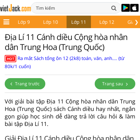
❯
 8
Lớp 9
Lớp 10
Lớp 11
Lớp 12
Giáo 
Địa Lí 11 Cánh diều Cộng hòa nhân
dân Trung Hoa (Trung Quốc)
Ra mắt Sách tổng ôn 12 (2k8) toán, văn, anh.... (từ
HOT
80k/1 cuốn)
Trang trước
Trang sau
Với giải bài tập Địa 11 Cộng hòa nhân dân Trung
Hoa (Trung Quốc) sách Cánh diều hay nhất, ngắn
gọn giúp học sinh dễ dàng trả lời câu hỏi & làm
bài tập Địa Lí 11.
Giải Địa Lí 11 Cánh diều Cộng hòa nhân dân