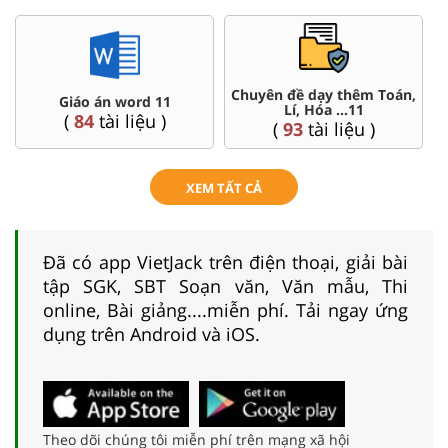
Chuyên đề dạy thêm Toán,
Giáo án word 11
Lí, Hóa ...11
(
84
tài liệu )
(
93
tài liệu )
XEM TẤT CẢ
Đã có app VietJack trên điện thoại, giải bài
tập SGK, SBT Soạn văn, Văn mẫu, Thi
online, Bài giảng....miễn phí. Tải ngay ứng
dụng trên Android và iOS.
Theo dõi chúng tôi miễn phí trên mạng xã hội