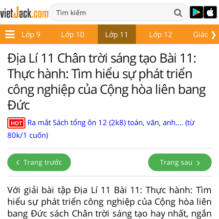
❯
8
Lớp 9
Lớp 10
Lớp 11
Lớp 12
Giáo án
Địa Lí 11 Chân trời sáng tạo Bài 11:
Thực hành: Tìm hiểu sự phát triển
công nghiệp của Cộng hòa liên bang
Đức
Ra mắt Sách tổng ôn 12 (2k8) toán, văn, anh.... (từ
HOT
80k/1 cuốn)
Trang trước
Trang sau
Với giải bài tập Địa Lí 11 Bài 11: Thực hành: Tìm
hiểu sự phát triển công nghiệp của Cộng hòa liên
bang Đức sách Chân trời sáng tạo hay nhất, ngắn