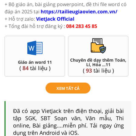
+ Bộ giáo án, bài giảng powerpoint, đề thi file word có
đáp án 2025 tại
https://tailieugiaovien.com.vn/
+ Hỗ trợ zalo:
VietJack Official
+ Tổng đài hỗ trợ đăng ký :
084 283 45 85
Chuyên đề dạy thêm Toán,
Giáo án word 11
Lí, Hóa ...11
(
84
tài liệu )
(
93
tài liệu )
XEM TẤT CẢ
Đã có app VietJack trên điện thoại, giải bài
tập SGK, SBT Soạn văn, Văn mẫu, Thi
online, Bài giảng....miễn phí. Tải ngay ứng
dụng trên Android và iOS.