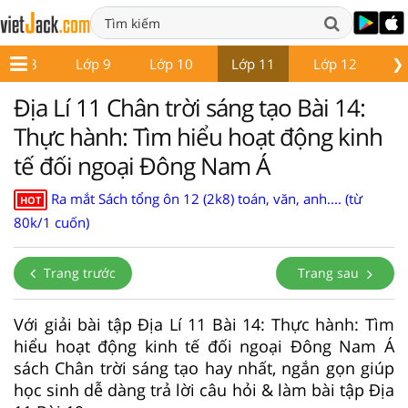
❯
Lớp 8
Lớp 9
Lớp 10
Lớp 11
Lớp 12
Gi
Địa Lí 11 Chân trời sáng tạo Bài 14:
Thực hành: Tìm hiểu hoạt động kinh
tế đối ngoại Đông Nam Á
Ra mắt Sách tổng ôn 12 (2k8) toán, văn, anh.... (từ
HOT
80k/1 cuốn)
Trang trước
Trang sau
Với giải bài tập Địa Lí 11 Bài 14: Thực hành: Tìm
hiểu hoạt động kinh tế đối ngoại Đông Nam Á
sách Chân trời sáng tạo hay nhất, ngắn gọn giúp
học sinh dễ dàng trả lời câu hỏi & làm bài tập Địa