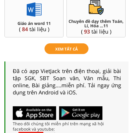
Chuyên đề dạy thêm Toán,
Giáo án word 11
Lí, Hóa ...11
(
84
tài liệu )
(
93
tài liệu )
XEM TẤT CẢ
Đã có app VietJack trên điện thoại, giải bài
tập SGK, SBT Soạn văn, Văn mẫu, Thi
online, Bài giảng....miễn phí. Tải ngay ứng
dụng trên Android và iOS.
Theo dõi chúng tôi miễn phí trên mạng xã hội
facebook và youtube: