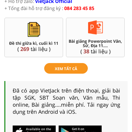
+ Hỗ trợ zalo:
VietJack Official
+ Tổng đài hỗ trợ đăng ký :
084 283 45 85
Bài giảng Powerpoint Văn,
Đề thi giữa kì, cuối kì 11
Sử, Địa 11....
(
269
tài liệu )
(
38
tài liệu )
XEM TẤT CẢ
Đã có app VietJack trên điện thoại, giải bài
tập SGK, SBT Soạn văn, Văn mẫu, Thi
online, Bài giảng....miễn phí. Tải ngay ứng
dụng trên Android và iOS.