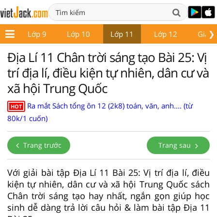
❯
 8
Lớp 9
Lớp 10
Lớp 11
Lớp 12
Giáo 
Địa Lí 11 Chân trời sáng tạo Bài 25: Vị
trí địa lí, điều kiện tự nhiên, dân cư và
xã hội Trung Quốc
Ra mắt Sách tổng ôn 12 (2k8) toán, văn, anh.... (từ
HOT
80k/1 cuốn)
Trang trước
Trang sau
Với giải bài tập Địa Lí 11 Bài 25: Vị trí địa lí, điều
kiện tự nhiên, dân cư và xã hội Trung Quốc sách
Chân trời sáng tạo hay nhất, ngắn gọn giúp học
sinh dễ dàng trả lời câu hỏi & làm bài tập Địa 11