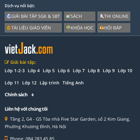
Dịch vụ nổi bật:
GIẢI BÀI TẬP SGK & SBT
SÁCH
THI ONLINE
TÀI LIỆU GIÁO VIÊN
KHÓA HỌC
HỎI ĐÁP
Giải bài tập:
Lớp 1-2-3
Lớp 4
Lớp 5
Lớp 6
Lớp 7
Lớp 8
Lớp 9
Lớp 10
Lớp 11
Lớp 12
Lập trình
Tiếng Anh
Chính sách
Liên hệ với chúng tôi
Tầng 2, G4 - G5 Tòa nhà Five Star Garden, số 2 Kim Giang,
Phường Khương Đình, Hà Nội
Phone: 084 283 45 85