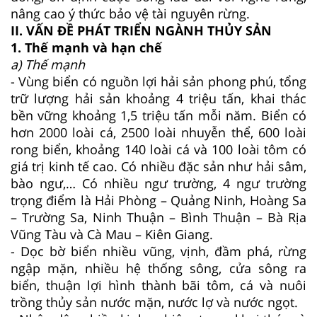
nâng cao ý thức bảo vệ tài nguyên rừng.
II. VẤN ĐỀ PHÁT TRIỂN NGÀNH THỦY SẢN
1. Thế mạnh và hạn chế
a) Thế mạnh
- Vùng biển có nguồn lợi hải sản phong phú, tổng
trữ lượng hải sản khoảng 4 triệu tấn, khai thác
bền vững khoảng 1,5 triệu tấn mỗi năm. Biển có
hơn 2000 loài cá, 2500 loài nhuyễn thể, 600 loài
rong biển, khoảng 140 loài cá và 100 loài tôm có
giá trị kinh tế cao. Có nhiều đặc sản như hải sâm,
bào ngư,… Có nhiều ngư trường, 4 ngư trường
trọng điểm là Hải Phòng – Quảng Ninh, Hoàng Sa
– Trường Sa, Ninh Thuận – Bình Thuận – Bà Rịa
Vũng Tàu và Cà Mau – Kiên Giang.
- Dọc bờ biển nhiều vũng, vịnh, đầm phá, rừng
ngập mặn, nhiều hệ thống sông, cửa sông ra
biển, thuận lợi hình thành bãi tôm, cá và nuôi
trồng thủy sản nước mặn, nước lợ và nước ngọt.