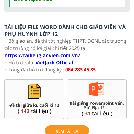
TÀI LIỆU FILE WORD DÀNH CHO GIÁO VIÊN VÀ
PHỤ HUYNH LỚP 12
+ Bộ giáo án, đề thi tốt nghiệp THPT, DGNL các trường
các trường có lời giải chi tiết 2025 tại
https://tailieugiaovien.com.vn/
+ Hỗ trợ zalo:
VietJack Official
+ Tổng đài hỗ trợ đăng ký :
084 283 45 85
Chuyên đề dạy thêm Toán,
Đề thi HSG 12
Lí, Hóa ...12
(
4
tài liệu )
(
104
tài liệu )
XEM TẤT CẢ