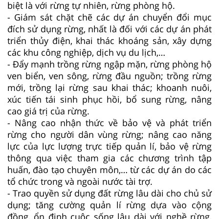
biệt là với rừng tự nhiên, rừng phòng hộ.
- Giám sát chặt chẽ các dự án chuyển đổi mục
đích sử dụng rừng, nhất là đối với các dự án phát
triển thủy điện, khai thác khoáng sản, xây dựng
các khu công nghiệp, dịch vụ du lịch,…
- Đẩy mạnh trồng rừng ngập mặn, rừng phòng hộ
ven biển, ven sông, rừng đầu nguồn; trồng rừng
mới, trồng lại rừng sau khai thác; khoanh nuôi,
xúc tiến tái sinh phục hồi, bổ sung rừng, nâng
cao giá trị của rừng.
- Nâng cao nhận thức về bảo vệ và phát triển
rừng cho người dân vùng rừng; nâng cao năng
lực của lực lượng trực tiếp quản lí, bảo vệ rừng
thông qua việc tham gia các chương trình tập
huấn, đào tạo chuyên môn,… từ các dự án do các
tổ chức trong và ngoài nước tài trợ.
- Trao quyền sử dụng đất rừng lâu dài cho chủ sử
dụng; tăng cường quản lí rừng dựa vào cộng
đồng, ổn định cuộc sống lâu dài với nghề rừng,