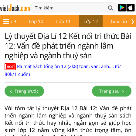
❯
Lớp 9
Lớp 10
Lớp 11
Lớp 12
Giáo án - Đề
Lý thuyết Địa Lí 12 Kết nối tri thức Bài
12: Vấn đề phát triển ngành lâm
nghiệp và ngành thuỷ sản
Ra mắt Sách tổng ôn 12 (2k8) toán, văn, anh.... (từ
HOT
80k/1 cuốn)
Trang trước
Trang sau
Với tóm tắt lý thuyết Địa 12 Bài 12: Vấn đề phát
triển ngành lâm nghiệp và ngành thuỷ sản sách
Kết nối tri thức hay nhất, ngắn gọn sẽ giúp học
sinh lớp 12 nắm vững kiến thức trọng tâm, ôn