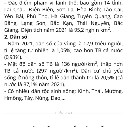
- Đặc điểm phạm vi lãnh thổ: bao gồm 14 tỉnh:
Lai Châu, Điện Biên, Sơn La, Hòa Bình; Lào Cai,
Yên Bái, Phú Thọ, Hà Giang, Tuyên Quang, Cao
Bằng, Lạng Sơn, Bắc Kạn, Thái Nguyên, Bắc
2
Giang. Diện tích năm 2021 là 95,2 nghìn km
.
2. Dân số
- Năm 2021, dân số của vùng là 12,9 triệu người,
tỉ lệ tăng tự nhiên là 1,05%, cao hơn TB cả nước
(0,93%).
2
- Mật độ dân số TB là 136 người/km
, thấp hơn
2
TB cả nước (297 người/km
). Dân cư chủ yếu
sống ở nông thôn, tỉ lệ dân thành thị là 20,5% (cả
nước là 37,1% năm 2021).
- Có nhiều dân tộc sinh sống: Kinh, Thái, Mường,
Hmông, Tày, Nùng, Dao,…
QUẢNG CÁO