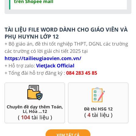
trên Shopee mall
TÀI LIỆU FILE WORD DÀNH CHO GIÁO VIÊN VÀ
PHỤ HUYNH LỚP 12
+ Bộ giáo án, đề thi tốt nghiệp THPT, DGNL các trường
các trường có lời giải chi tiết 2025 tại
https://tailieugiaovien.com.vn/
+ Hỗ trợ zalo:
VietJack Official
+ Tổng đài hỗ trợ đăng ký :
084 283 45 85
Chuyên đề dạy thêm Toán,
Đề thi HSG 12
Lí, Hóa ...12
(
4
tài liệu )
(
104
tài liệu )
XEM TẤT CẢ