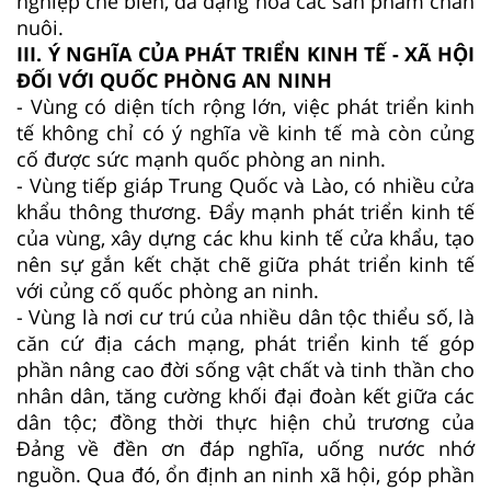
nghiệp chế biến, đa dạng hóa các sản phẩm chăn
nuôi.
III. Ý NGHĨA CỦA PHÁT TRIỂN KINH TẾ - XÃ HỘI
ĐỐI VỚI QUỐC PHÒNG AN NINH
- Vùng có diện tích rộng lớn, việc phát triển kinh
tế không chỉ có ý nghĩa về kinh tế mà còn củng
cố được sức mạnh quốc phòng an ninh.
- Vùng tiếp giáp Trung Quốc và Lào, có nhiều cửa
khẩu thông thương. Đẩy mạnh phát triển kinh tế
của vùng, xây dựng các khu kinh tế cửa khẩu, tạo
nên sự gắn kết chặt chẽ giữa phát triển kinh tế
với củng cố quốc phòng an ninh.
- Vùng là nơi cư trú của nhiều dân tộc thiểu số, là
căn cứ địa cách mạng, phát triển kinh tế góp
phần nâng cao đời sống vật chất và tinh thần cho
nhân dân, tăng cường khối đại đoàn kết giữa các
dân tộc; đồng thời thực hiện chủ trương của
Đảng về đền ơn đáp nghĩa, uống nước nhớ
nguồn. Qua đó, ổn định an ninh xã hội, góp phần