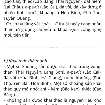
(Lào Cai), thiếc (Cao Bằng, Thái Nguyên), đất hiếm
(Lai Châu), a-pa-tít (Lào Cai), đá vôi, đá xây dựng ở
nhiều tỉnh, nước khoáng ở Hòa Bình, Phú Thọ,
Tuyên Quang.
- Cơ sở hạ tầng vật chất – kĩ thuật ngày càng hoàn
thiện, ứng dụng các yếu tố khoa học – công nghệ
mới, tiên tiến.
QUẢNG CÁO
b) Khai thác thế mạnh
- Một số khoáng sản được khai thác trong vùng:
than( Thái Nguyên, Lạng Sơn), a-pa-tít (Lào Cai),
đá vôi (Hòa Bình, Hà Giang), nước khoáng (Phú
Thọ, Yên Bái, Hòa Bình). Một số khoáng sản khai
thác quy mô nhỏ: chì – kẽm (Bắc Kạn), thiếc (Cao
Bằng),…
- Khoáng sản được khai thác là nguyên liệu cho