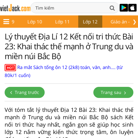
❯
Lớp 9
Lớp 10
Lớp 11
Lớp 12
Giáo án - Đề 
Lý thuyết Địa Lí 12 Kết nối tri thức Bài
23: Khai thác thế mạnh ở Trung du và
miền núi Bắc Bộ
Ra mắt Sách tổng ôn 12 (2k8) toán, văn, anh.... (từ
HOT
80k/1 cuốn)
Trang trước
Trang sau
Với tóm tắt lý thuyết Địa 12 Bài 23: Khai thác thế
mạnh ở Trung du và miền núi Bắc Bộ sách Kết
nối tri thức hay nhất, ngắn gọn sẽ giúp học sinh
lớp 12 nắm vững kiến thức trọng tâm, ôn luyện