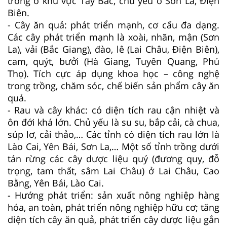
trồng ở khu vực Tây Bắc, chủ yếu ở Sơn La, Điện
Biên.
- Cây ăn quả: phát triển mạnh, cơ cấu đa dạng.
Các cây phát triển mạnh là xoài, nhãn, mận (Sơn
La), vải (Bắc Giang), đào, lê (Lai Châu, Điện Biên),
cam, quýt, bưởi (Hà Giang, Tuyên Quang, Phú
Thọ). Tích cực áp dụng khoa học – công nghệ
trong trồng, chăm sóc, chế biến sản phẩm cây ăn
quả.
- Rau và cây khác: có diện tích rau cận nhiệt và
ôn đới khá lớn. Chủ yếu là su su, bắp cải, cà chua,
súp lơ, cải thảo,… Các tỉnh có diện tích rau lớn là
Lào Cai, Yên Bái, Sơn La,… Một số tỉnh trồng dưới
tán rừng các cây dược liệu quý (đương quy, đỗ
trọng, tam thất, sâm Lai Châu) ở Lai Châu, Cao
Bằng, Yên Bái, Lào Cai.
- Hướng phát triển: sản xuất nông nghiệp hàng
hóa, an toàn, phát triển nông nghiệp hữu cơ; tăng
diện tích cây ăn quả, phát triển cây dược liệu gắn