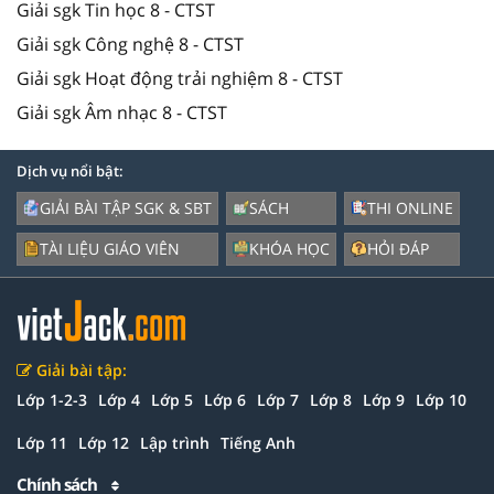
Giải sgk Tin học 8 - CTST
Giải sgk Công nghệ 8 - CTST
Giải sgk Hoạt động trải nghiệm 8 - CTST
Giải sgk Âm nhạc 8 - CTST
Dịch vụ nổi bật:
GIẢI BÀI TẬP SGK & SBT
SÁCH
THI ONLINE
TÀI LIỆU GIÁO VIÊN
KHÓA HỌC
HỎI ĐÁP
Giải bài tập:
Lớp 1-2-3
Lớp 4
Lớp 5
Lớp 6
Lớp 7
Lớp 8
Lớp 9
Lớp 10
Lớp 11
Lớp 12
Lập trình
Tiếng Anh
Chính sách