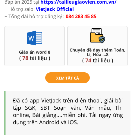
đáp án 2025 tại
https://tailieugiaovien.com.vn/
+ Hỗ trợ zalo:
VietJack Official
+ Tổng đài hỗ trợ đăng ký :
084 283 45 85
Chuyên đề dạy thêm Toán,
Giáo án word 8
Lí, Hóa ...8
(
78
tài liệu )
(
74
tài liệu )
XEM TẤT CẢ
Đã có app VietJack trên điện thoại, giải bài
tập SGK, SBT Soạn văn, Văn mẫu, Thi
online, Bài giảng....miễn phí. Tải ngay ứng
dụng trên Android và iOS.