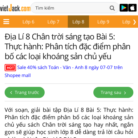
❯
ớp 5
Lớp 6
Lớp 7
Lớp 8
Lớp 9
Lớp 10
Địa Lí 8 Chân trời sáng tạo Bài 5:
Thực hành: Phân tích đặc điểm phân
bố các loại khoáng sản chủ yếu
Sale 40% sách Toán - Văn - Anh 8 ngày 07-07 trên
HOT
Shopee mall
Trang trước
Trang sau
Với soạn, giải bài tập Địa Lí 8 Bài 5: Thực hành:
Phân tích đặc điểm phân bố các loại khoáng sản
chủ yếu sách Chân trời sáng tạo hay nhất, ngắn
gọn sẽ giúp học sinh lớp 8 dễ dàng trả lời câu hỏi