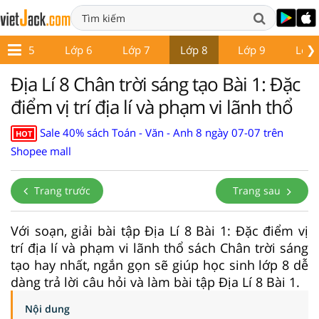
❯
Lớp 5
Lớp 6
Lớp 7
Lớp 8
Lớp 9
Lớp 
Địa Lí 8 Chân trời sáng tạo Bài 1: Đặc
điểm vị trí địa lí và phạm vi lãnh thổ
Sale 40% sách Toán - Văn - Anh 8 ngày 07-07 trên
HOT
Shopee mall
Trang trước
Trang sau
Với soạn, giải bài tập Địa Lí 8 Bài 1: Đặc điểm vị
trí địa lí và phạm vi lãnh thổ sách Chân trời sáng
tạo hay nhất, ngắn gọn sẽ giúp học sinh lớp 8 dễ
dàng trả lời câu hỏi và làm bài tập Địa Lí 8 Bài 1.
Nội dung