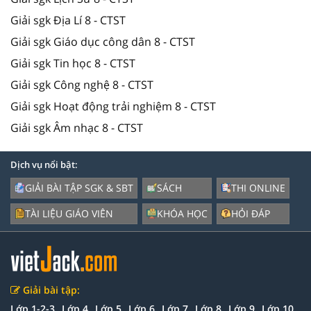
Giải sgk Địa Lí 8 - CTST
Giải sgk Giáo dục công dân 8 - CTST
Giải sgk Tin học 8 - CTST
Giải sgk Công nghệ 8 - CTST
Giải sgk Hoạt động trải nghiệm 8 - CTST
Giải sgk Âm nhạc 8 - CTST
Dịch vụ nổi bật:
GIẢI BÀI TẬP SGK & SBT
SÁCH
THI ONLINE
TÀI LIỆU GIÁO VIÊN
KHÓA HỌC
HỎI ĐÁP
Giải bài tập:
Lớp 1-2-3
Lớp 4
Lớp 5
Lớp 6
Lớp 7
Lớp 8
Lớp 9
Lớp 10