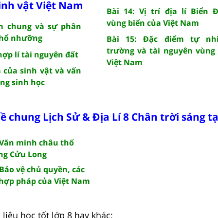
inh vật Việt Nam
Bài 14: Vị trí địa lí Biển 
vùng biển của Việt Nam
ểm chung và sự phân
thổ nhưỡng
Bài 15: Đặc điểm tự nh
trường và tài nguyên vùng
hợp lí tài nguyên đất
Việt Nam
m của sinh vật và vấn
ạng sinh học
ề chung Lịch Sử & Địa Lí 8 Chân trời sáng t
 Văn minh châu thổ
ng Cửu Long
Bảo vệ chủ quyền, các
h hợp pháp của Việt Nam
liệu học tốt lớp 8 hay khác: