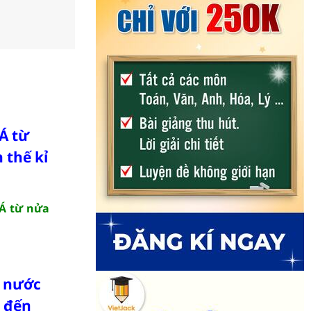
Á từ
 thế kỉ
 Á từ nửa
à nước
I đến