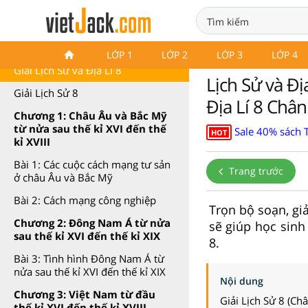
Lịch Sử 8 Chân trời sáng tạo
LỚP 1
LỚP 2
LỚP 3
LỚP 4
Giải Lịch Sử và Địa Lí 8
Lịch Sử và Địa
Giải Lịch Sử 8
Địa Lí 8 Chân
Chương 1: Châu Âu và Bắc Mỹ
từ nửa sau thế kỉ XVI đến thế
Sale 40% sách 
HOT
kỉ XVIII
Bài 1: Các cuộc cách mạng tư sản
Trang trước
ở châu Âu và Bắc Mỹ
Bài 2: Cách mạng công nghiệp
Trọn bộ soạn, giả
Chương 2: Đông Nam Á từ nửa
sẽ giúp học sinh 
sau thế kỉ XVI đến thế kỉ XIX
8.
Bài 3: Tình hình Đông Nam Á từ
nửa sau thế kỉ XVI đến thế kỉ XIX
Nội dung
Chương 3: Việt Nam từ đầu
Giải Lịch Sử 8 (Châ
thế kỉ XVI đến thế kỉ XVIII