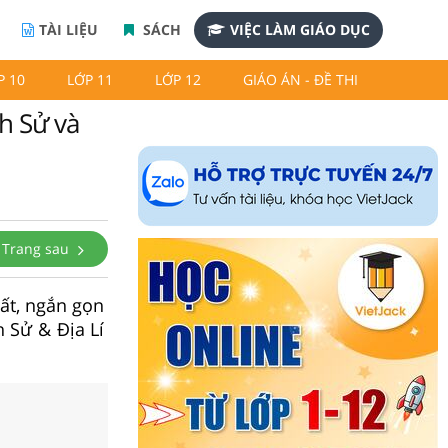
TÀI LIỆU
SÁCH
VIỆC LÀM GIÁO DỤC
P 10
LỚP 11
LỚP 12
GIÁO ÁN - ĐỀ THI
ch Sử và
Trang sau
hất, ngắn gọn
h Sử & Địa Lí