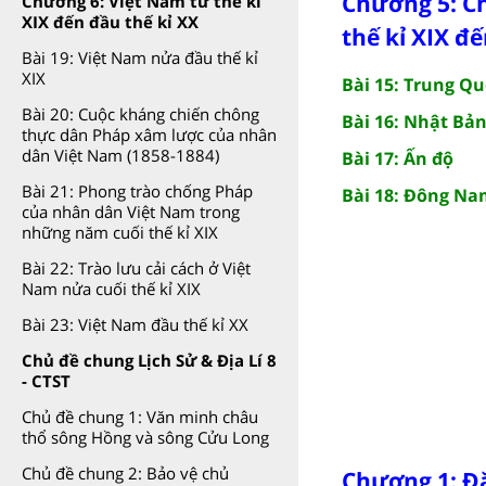
Chương 5: C
Chương 6: Việt Nam từ thế kỉ
XIX đến đầu thế kỉ XX
thế kỉ XIX đ
Bài 19: Việt Nam nửa đầu thế kỉ
XIX
Bài 15: Trung Q
Bài 20: Cuộc kháng chiến chông
Bài 16: Nhật Bả
thực dân Pháp xâm lược của nhân
dân Việt Nam (1858-1884)
Bài 17: Ấn độ
Bài 21: Phong trào chống Pháp
Bài 18: Đông Na
của nhân dân Việt Nam trong
những năm cuối thế kỉ XIX
Bài 22: Trào lưu cải cách ở Việt
Nam nửa cuối thế kỉ XIX
Bài 23: Việt Nam đầu thế kỉ XX
Chủ đề chung Lịch Sử & Địa Lí 8
- CTST
Chủ đề chung 1: Văn minh châu
thổ sông Hồng và sông Cửu Long
Chủ đề chung 2: Bảo vệ chủ
Chương 1: Đặ