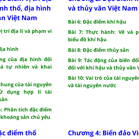
ãnh thổ, địa hình
và thủy văn Việt Nam
ản Việt Nam
Bài 6: Đặc điểm khí hậu
ị trí địa lí và phạm vi
Bài 7: Thực hành: Vẽ và p
biểu đồ khí hậu
địa hình
Bài 8: Đặc điểm thủy sản
ng của địa hình đối
Bài 9: Tác động của biến đổ
á tự nhiên và khai
đối với khí hậu và thủy văn
Bài 10: Vai trò của tài nguyê
 chung của tài nguyên
và tài nguyên nước
ử dụng hợp lí tài
sản
h: Phân tích đặc điểm
i khoáng sản chủ yếu
ặc điểm thổ
Chương 4: Biển đảo V