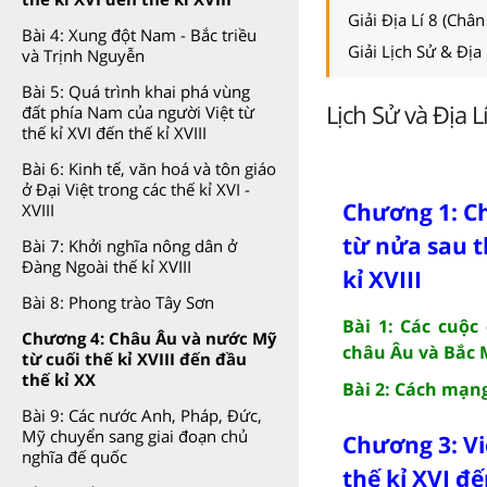
Giải Địa Lí 8 (Chân
Bài 4: Xung đột Nam - Bắc triều
Giải Lịch Sử & Địa
và Trịnh Nguyễn
Bài 5: Quá trình khai phá vùng
Lịch Sử và Địa L
đất phía Nam của người Việt từ
thế kỉ XVI đến thế kỉ XVIII
Bài 6: Kinh tế, văn hoá và tôn giáo
ở Đại Việt trong các thế kỉ XVI -
Chương 1: C
XVIII
từ nửa sau t
Bài 7: Khởi nghĩa nông dân ở
Đàng Ngoài thế kỉ XVIII
kỉ XVIII
Bài 8: Phong trào Tây Sơn
Bài 1: Các cuộc
Chương 4: Châu Âu và nước Mỹ
châu Âu và Bắc 
từ cuối thế kỉ XVIII đến đầu
thế kỉ XX
Bài 2: Cách mạn
Bài 9: Các nước Anh, Pháp, Đức,
Mỹ chuyển sang giai đoạn chủ
Chương 3: V
nghĩa đế quốc
thế kỉ XVI đế