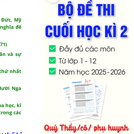
, Đức, Mỹ
 nghĩa đế
71)
hân và sự
 thứ nhất
Mười Nga
a học, kĩ
trong các