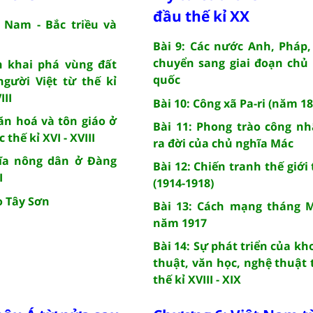
đầu thế kỉ XX
 Nam - Bắc triều và
Bài 9: Các nước Anh, Pháp
chuyển sang giai đoạn chủ
h khai phá vùng đất
quốc
gười Việt từ thế kỉ
III
Bài 10: Công xã Pa-ri (năm 18
văn hoá và tôn giáo ở
Bài 11: Phong trào công n
 thế kỉ XVI - XVIII
ra đời của chủ nghĩa Mác
hĩa nông dân ở Đàng
Bài 12: Chiến tranh thế giới
I
(1914-1918)
o Tây Sơn
Bài 13: Cách mạng tháng 
năm 1917
Bài 14: Sự phát triển của kho
thuật, văn học, nghệ thuật 
thế kỉ XVIII - XIX