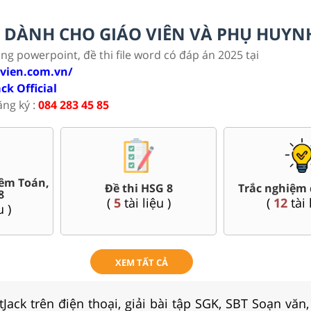
LC DÀNH CHO GIÁO VIÊN VÀ PHỤ HUYN
ảng powerpoint, đề thi file word có đáp án 2025 tại
ovien.com.vn/
ack Official
ăng ký :
084 283 45 85
Bài giảng Powerpoint Văn,
iữa kì, cuối kì 8
Sử, Địa 8....
72
tài liệu )
(
40
tài liệu )
XEM TẤT CẢ
Jack trên điện thoại, giải bài tập SGK, SBT Soạn văn