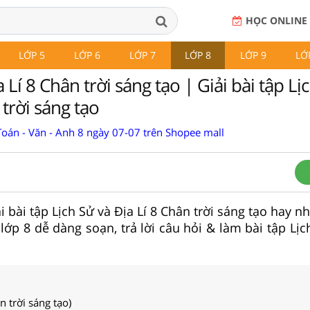
HỌC ONLINE
LỚP 5
LỚP 6
LỚP 7
LỚP 8
LỚP 9
LỚ
 Lí 8 Chân trời sáng tạo | Giải bài tập Lị
 trời sáng tạo
Toán - Văn - Anh 8 ngày 07-07 trên Shopee mall
i bài tập Lịch Sử và Địa Lí 8 Chân trời sáng tạo hay n
lớp 8 dễ dàng soạn, trả lời câu hỏi & làm bài tập Lịc
n trời sáng tạo)