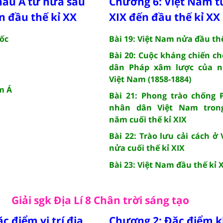
hâu Á từ nửa sau
Chương 6: Việt Nam từ
ến đầu thế kỉ XX
XIX đến đầu thế kỉ XX
uốc
Bài 19: Việt Nam nửa đầu thế
Bài 20: Cuộc kháng chiến c
n
dân Pháp xâm lược của 
Việt Nam (1858-1884)
m Á
Bài 21: Phong trào chống 
nhân dân Việt Nam tron
năm cuối thế kỉ XIX
Bài 22: Trào lưu cải cách ở
nửa cuối thế kỉ XIX
Bài 23: Việt Nam đầu thế kỉ 
Giải sgk Địa Lí 8 Chân trời sáng tạo
c điểm vị trí địa
Chương 2: Đặc điểm k