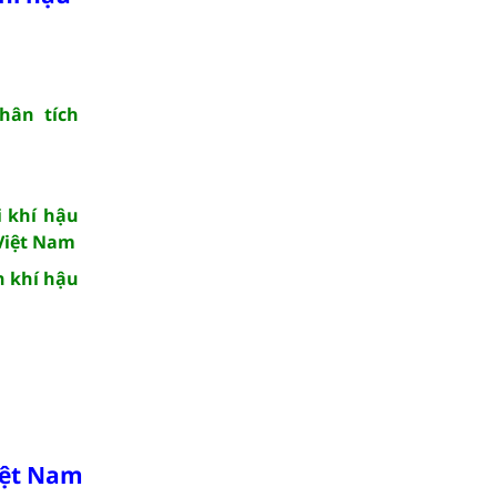
hân tích
i khí hậu
 Việt Nam
n khí hậu
iệt Nam