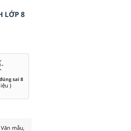
H LỚP 8
Chuyên đề dạy thêm Toán,
Giáo án word 8
Lí, Hóa ...8
(
78
tài liệu )
(
74
tài liệu )
, Văn mẫu,