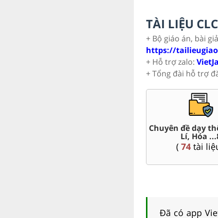
TÀI LIỆU C
+ Bộ giáo án, bài gi
https://tailieugia
+ Hỗ trợ zalo:
VietJ
+ Tổng đài hỗ trợ đ
hi HSG 8
Trắc nghiệm đúng sai 8
Đề thi g
i liệu )
(
12
tài liệu )
(
1
Đã có app Viet