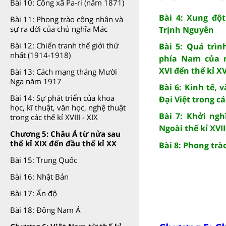
Bài 10: Công xã Pa-ri (năm 1871)
Bài 4: Xung đột
Bài 11: Phong trào công nhân và
sự ra đời của chủ nghĩa Mác
Trịnh Nguyễn
Bài 12: Chiến tranh thế giới thứ
Bài 5: Quá trìn
nhất (1914-1918)
phía Nam của n
XVI đến thế kỉ XV
Bài 13: Cách mạng tháng Mười
Nga năm 1917
Bài 6: Kinh tế, 
Bài 14: Sự phát triển của khoa
Đại Việt trong các
học, kĩ thuật, văn học, nghệ thuật
Bài 7: Khởi ng
trong các thế kỉ XVIII - XIX
Ngoài thế kỉ XVII
Chương 5: Châu Á từ nửa sau
thế kỉ XIX đến đầu thế kỉ XX
Bài 8: Phong trà
Bài 15: Trung Quốc
Bài 16: Nhật Bản
Bài 17: Ấn độ
Bài 18: Đông Nam Á