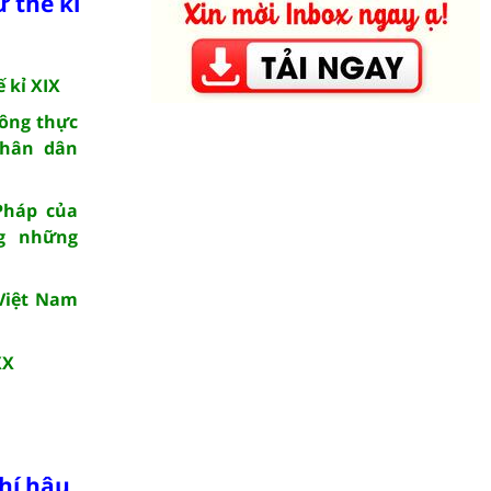
 thế kỉ
 kỉ XIX
hông thực
nhân dân
Pháp của
g những
 Việt Nam
XX
hí hậu