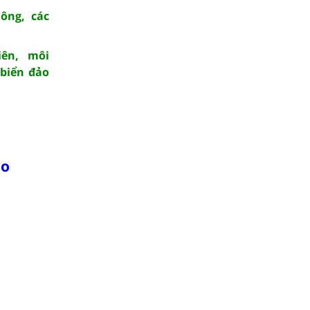
Đông, các
iên, môi
 biển đảo
ạo