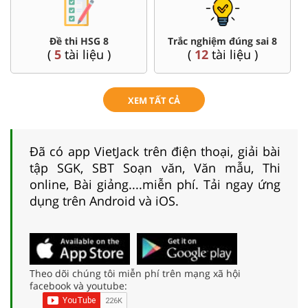
Đề thi HSG 8
Trắc nghiệm đúng sai 8
(
5
tài liệu )
(
12
tài liệu )
XEM TẤT CẢ
Đã có app VietJack trên điện thoại, giải bài
tập SGK, SBT Soạn văn, Văn mẫu, Thi
online, Bài giảng....miễn phí. Tải ngay ứng
dụng trên Android và iOS.
Theo dõi chúng tôi miễn phí trên mạng xã hội
facebook và youtube: