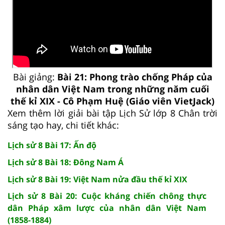
Bài giảng:
Bài 21: Phong trào chống Pháp của
nhân dân Việt Nam trong những năm cuối
thế kỉ XIX - Cô Phạm Huệ (Giáo viên VietJack)
Xem thêm lời giải bài tập Lịch Sử lớp 8 Chân trời
sáng tạo hay, chi tiết khác:
Lịch sử 8 Bài 17: Ấn độ
Lịch sử 8 Bài 18: Đông Nam Á
Lịch sử 8 Bài 19: Việt Nam nửa đầu thế kỉ XIX
Lịch sử 8 Bài 20: Cuộc kháng chiến chông thực
dân Pháp xâm lược của nhân dân Việt Nam
(1858-1884)