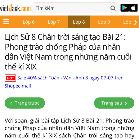
❯
ớp 5
Lớp 6
Lớp 7
Lớp 8
Lớp 9
Lớp 10
Lịch Sử 8 Chân trời sáng tạo Bài 21:
Phong trào chống Pháp của nhân
dân Việt Nam trong những năm cuối
thế kỉ XIX
Sale 40% sách Toán - Văn - Anh 8 ngày 07-07 trên
HOT
Shopee mall
Trang trước
Trang sau
Với soạn, giải bài tập Lịch Sử 8 Bài 21: Phong trào
chống Pháp của nhân dân Việt Nam trong những
năm cuối thế kỉ XIX sách Chân trời sáng tạo hay