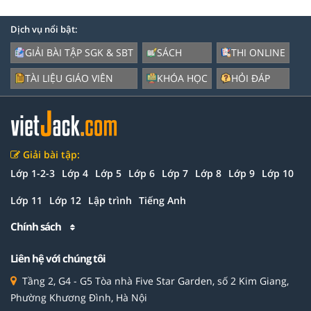
Dịch vụ nổi bật:
GIẢI BÀI TẬP SGK & SBT
SÁCH
THI ONLINE
TÀI LIỆU GIÁO VIÊN
KHÓA HỌC
HỎI ĐÁP
Giải bài tập:
Lớp 1-2-3
Lớp 4
Lớp 5
Lớp 6
Lớp 7
Lớp 8
Lớp 9
Lớp 10
Lớp 11
Lớp 12
Lập trình
Tiếng Anh
Chính sách
Liên hệ với chúng tôi
Tầng 2, G4 - G5 Tòa nhà Five Star Garden, số 2 Kim Giang,
Phường Khương Đình, Hà Nội