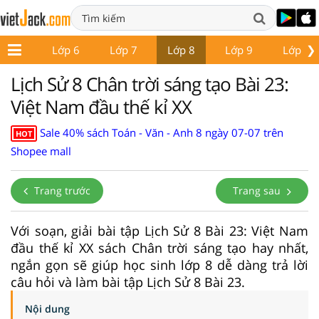
❯
ớp 5
Lớp 6
Lớp 7
Lớp 8
Lớp 9
Lớp 10
Lịch Sử 8 Chân trời sáng tạo Bài 23:
Việt Nam đầu thế kỉ XX
Sale 40% sách Toán - Văn - Anh 8 ngày 07-07 trên
HOT
Shopee mall
Trang trước
Trang sau
Với soạn, giải bài tập Lịch Sử 8 Bài 23: Việt Nam
đầu thế kỉ XX sách Chân trời sáng tạo hay nhất,
ngắn gọn sẽ giúp học sinh lớp 8 dễ dàng trả lời
câu hỏi và làm bài tập Lịch Sử 8 Bài 23.
Nội dung