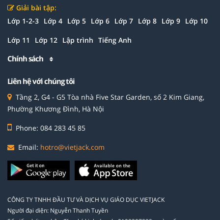
Giải bài tập:
Lớp 1-2-3
Lớp 4
Lớp 5
Lớp 6
Lớp 7
Lớp 8
Lớp 9
Lớp 10
Lớp 11
Lớp 12
Lập trình
Tiếng Anh
Chính sách
Liên hệ với chúng tôi
Tầng 2, G4 - G5 Tòa nhà Five Star Garden, số 2 Kim Giang,
Phường Khương Đình, Hà Nội
Phone: 084 283 45 85
Email:
hotro@vietjack.com
CÔNG TY TNHH ĐẦU TƯ VÀ DỊCH VỤ GIÁO DỤC VIETJACK
Người đại diện: Nguyễn Thanh Tuyền