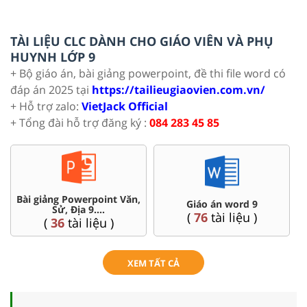
TÀI LIỆU CLC DÀNH CHO GIÁO VIÊN VÀ PHỤ
HUYNH LỚP 9
+ Bộ giáo án, bài giảng powerpoint, đề thi file word có
đáp án 2025 tại
https://tailieugiaovien.com.vn/
+ Hỗ trợ zalo:
VietJack Official
+ Tổng đài hỗ trợ đăng ký :
084 283 45 85
Bài giảng Powerpoint Văn,
Ch
Giáo án word 9
Sử, Địa 9....
(
76
tài liệu )
(
36
tài liệu )
XEM TẤT CẢ