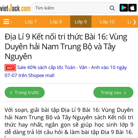
❯
Lớp 6
Lớp 7
Lớp 8
Lớp 9
Lớp 10
Lớp 
Địa Lí 9 Kết nối tri thức Bài 16: Vùng
Duyên hải Nam Trung Bộ và Tây
Nguyên
Sale 40% sách cấp tốc Toán - Văn - Anh vào 10 ngày
HOT
07-07 trên Shopee mall
Trang trước
Trang sau
Với soạn, giải bài tập Địa Lí 9 Bài 16: Vùng Duyên
hải Nam Trung Bộ và Tây Nguyên sách Kết nối tri
thức hay nhất, ngắn gọn sẽ giúp học sinh lớp 9
dễ dàng trả lời câu hỏi & làm bài tập Địa 9 Bài 16.