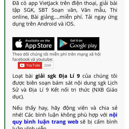
Đã có app VietJack trên điện thoại, giải bài
tập SGK, SBT Soạn văn, Văn mẫu, Thi
online, Bài giảng....miễn phí. Tải ngay ứng
dụng trên Android và iOS.
Theo dõi chúng tôi miễn phí trên mạng xã hội
facebook và youtube:
Loạt bài
giải sgk Địa Lí 9
của chúng tôi
được biên soạn bám sát nội dung sgk Lịch
Sử và Địa Lí 9 Kết nối tri thức (NXB Giáo
dục).
Nếu thấy hay, hãy động viên và chia sẻ
nhé! Các bình luận không phù hợp với
nội
quy bình luận trang web
sẽ bị cấm bình
luận vĩnh viễn.