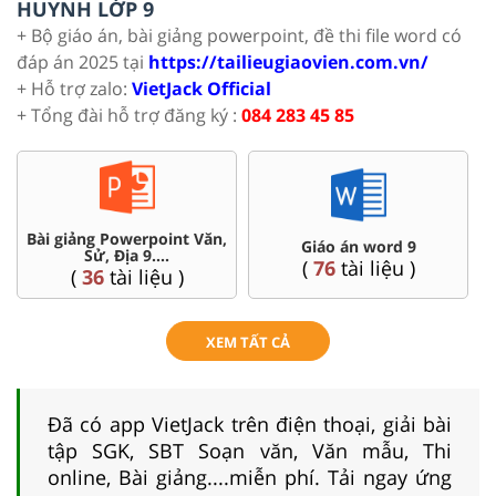
HUYNH LỚP 9
+ Bộ giáo án, bài giảng powerpoint, đề thi file word có
đáp án 2025 tại
https://tailieugiaovien.com.vn/
+ Hỗ trợ zalo:
VietJack Official
+ Tổng đài hỗ trợ đăng ký :
084 283 45 85
Bài giảng Powerpoint Văn,
C
Giáo án word 9
Sử, Địa 9....
(
76
tài liệu )
(
36
tài liệu )
XEM TẤT CẢ
Đã có app VietJack trên điện thoại, giải bài
tập SGK, SBT Soạn văn, Văn mẫu, Thi
online, Bài giảng....miễn phí. Tải ngay ứng