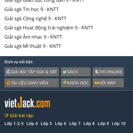
Giải sgk Tin học 9 - KNTT
Giải sgk Công nghệ 9 - KNTT
Giải sgk Hoạt động trải nghiệm 9 - KNTT
Giải sgk Âm nhạc 9 - KNTT
Giải sgk Mĩ thuật 9 - KNTT
Dịch vụ nổi bật:
GIẢI BÀI TẬP SGK & SBT
SÁCH
THI ONLINE
TÀI LIỆU GIÁO VIÊN
KHÓA HỌC
HỎI ĐÁP
Giải bài tập:
Lớp 1-2-3
Lớp 4
Lớp 5
Lớp 6
Lớp 7
Lớp 8
Lớp 9
Lớp 10