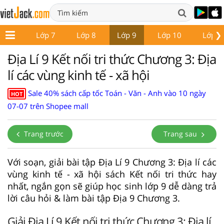
❯
ớp 6
Lớp 7
Lớp 8
Lớp 9
Lớp 10
Lớp 1
Địa Lí 9 Kết nối tri thức Chương 3: Địa
lí các vùng kinh tế - xã hội
Sale 40% sách cấp tốc Toán - Văn - Anh vào 10 ngày
HOT
07-07 trên Shopee mall
Trang trước
Trang sau
Với soạn, giải bài tập Địa Lí 9 Chương 3: Địa lí các
vùng kinh tế - xã hội sách Kết nối tri thức hay
nhất, ngắn gọn sẽ giúp học sinh lớp 9 dễ dàng trả
lời câu hỏi & làm bài tập Địa 9 Chương 3.
Giải Địa Lí 9 Kết nối tri thức Chương 3: Địa lí