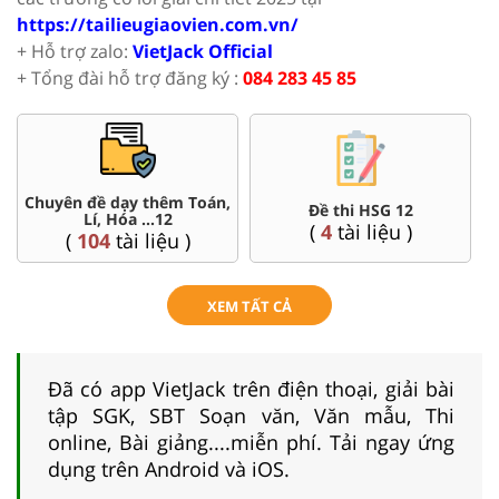
https://tailieugiaovien.com.vn/
+ Hỗ trợ zalo:
VietJack Official
+ Tổng đài hỗ trợ đăng ký :
084 283 45 85
Chuyên đề dạy thêm Toán,
Đề thi HSG 12
Lí, Hóa ...12
(
4
tài liệu )
(
104
tài liệu )
XEM TẤT CẢ
Đã có app VietJack trên điện thoại, giải bài
tập SGK, SBT Soạn văn, Văn mẫu, Thi
online, Bài giảng....miễn phí. Tải ngay ứng
dụng trên Android và iOS.