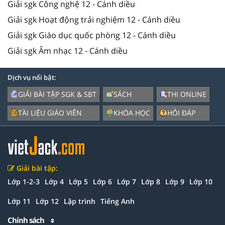
Giải sgk Công nghệ 12 - Cánh diều
Giải sgk Hoạt động trải nghiệm 12 - Cánh diều
Giải sgk Giáo dục quốc phòng 12 - Cánh diều
Giải sgk Âm nhạc 12 - Cánh diều
Dịch vụ nổi bật:
GIẢI BÀI TẬP SGK & SBT
SÁCH
THI ONLINE
TÀI LIỆU GIÁO VIÊN
KHÓA HỌC
HỎI ĐÁP
Giải bài tập:
Lớp 1-2-3
Lớp 4
Lớp 5
Lớp 6
Lớp 7
Lớp 8
Lớp 9
Lớp 10
Lớp 11
Lớp 12
Lập trình
Tiếng Anh
Chính sách