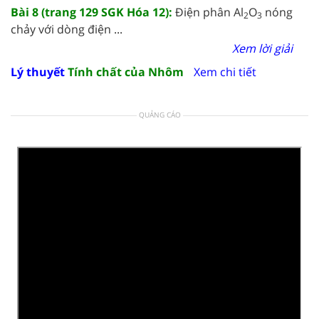
Bài 8 (trang 129 SGK Hóa 12):
Điện phân Al
O
nóng
2
3
chảy với dòng điện ...
Xem lời giải
Lý thuyết
Tính chất của Nhôm
Xem chi tiết
QUẢNG CÁO