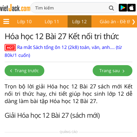
❯
 9
Lớp 10
Lớp 11
Lớp 12
Giáo án - Đề thi
Hóa học 12 Bài 27 Kết nối tri thức
Ra mắt Sách tổng ôn 12 (2k8) toán, văn, anh.... (từ
HOT
80k/1 cuốn)
Trang trước
Trang sau
Trọn bộ lời giải Hóa học 12 Bài 27 sách mới Kết
nối tri thức hay, chi tiết giúp học sinh lớp 12 dễ
dàng làm bài tập Hóa học 12 Bài 27.
Giải Hóa học 12 Bài 27 (sách mới)
QUẢNG CÁO