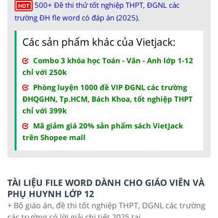
500+ Đề thi thử tốt nghiệp THPT, ĐGNL các
HOT
trường ĐH fle word có đáp án (2025).
Các sản phẩm khác của Vietjack:
Combo 3 khóa học Toán - Văn - Anh lớp 1-12
chỉ với 250k
Phòng luyện 1000 đề VIP ĐGNL các trường
ĐHQGHN, Tp.HCM, Bách Khoa, tốt nghiệp THPT
chỉ với 399k
Mã giảm giá 20% sản phẩm sách VietJack
trên Shopee mall
TÀI LIỆU FILE WORD DÀNH CHO GIÁO VIÊN VÀ
PHỤ HUYNH LỚP 12
+ Bộ giáo án, đề thi tốt nghiệp THPT, DGNL các trường
các trường có lời giải chi tiết 2025 tại