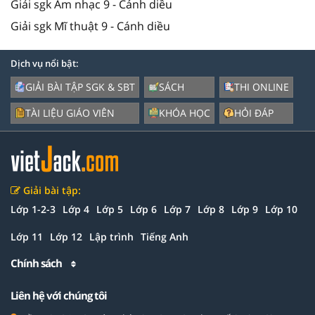
Giải sgk Âm nhạc 9 - Cánh diều
Giải sgk Mĩ thuật 9 - Cánh diều
Dịch vụ nổi bật:
GIẢI BÀI TẬP SGK & SBT
SÁCH
THI ONLINE
TÀI LIỆU GIÁO VIÊN
KHÓA HỌC
HỎI ĐÁP
Giải bài tập:
Lớp 1-2-3
Lớp 4
Lớp 5
Lớp 6
Lớp 7
Lớp 8
Lớp 9
Lớp 10
Lớp 11
Lớp 12
Lập trình
Tiếng Anh
Chính sách
Liên hệ với chúng tôi