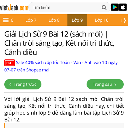
❯
Lớp 6
Lớp 7
Lớp 8
Lớp 9
Lớp 10
Lớp
Giải Lịch Sử 9 Bài 12 (sách mới) |
Chân trời sáng tạo, Kết nối tri thức,
Cánh diều
Sale 40% sách cấp tốc Toán - Văn - Anh vào 10 ngày
HOT
07-07 trên Shopee mall
Trang trước
Trang sau
Với lời giải Lịch Sử 9 Bài 12 sách mới Chân trời
sáng tạo, Kết nối tri thức, Cánh diều hay, chi tiết
giúp học sinh lớp 9 dễ dàng làm bài tập Lịch Sử 9
Bài 12.