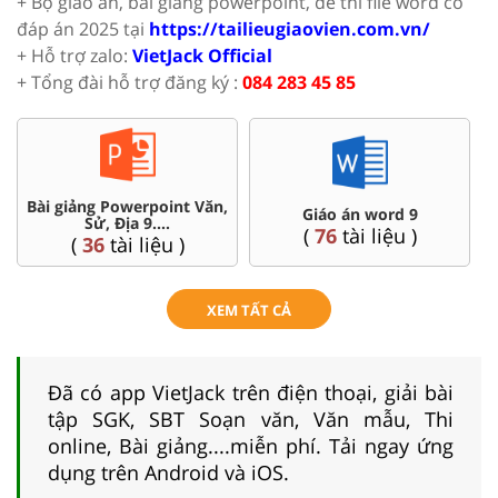
+ Bộ giáo án, bài giảng powerpoint, đề thi file word có
đáp án 2025 tại
https://tailieugiaovien.com.vn/
+ Hỗ trợ zalo:
VietJack Official
+ Tổng đài hỗ trợ đăng ký :
084 283 45 85
Chuyên đề dạy thêm Toán,
iáo án word 9
Đề t
Lí, Hóa ...9
76
tài liệu )
(
9
tà
(
77
tài liệu )
XEM TẤT CẢ
Đã có app VietJack trên điện thoại, giải bài
tập SGK, SBT Soạn văn, Văn mẫu, Thi
online, Bài giảng....miễn phí. Tải ngay ứng
dụng trên Android và iOS.