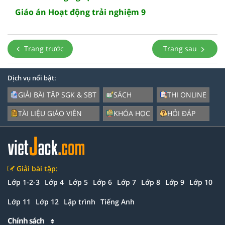
Giáo án Hoạt động trải nghiệm 9
Trang trước
Trang sau
Dịch vụ nổi bật:
GIẢI BÀI TẬP SGK & SBT
SÁCH
THI ONLINE
TÀI LIỆU GIÁO VIÊN
KHÓA HỌC
HỎI ĐÁP
Giải bài tập:
Lớp 1-2-3
Lớp 4
Lớp 5
Lớp 6
Lớp 7
Lớp 8
Lớp 9
Lớp 10
Lớp 11
Lớp 12
Lập trình
Tiếng Anh
Chính sách