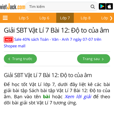
❯
Lớp 4
Lớp 5
Lớp 6
Lớp 7
Lớp 8
Lớp 9
Giải SBT Vật Lí 7 Bài 12: Độ to của âm
Sale 40% sách Toán - Văn - Anh 7 ngày 07-07 trên
HOT
Shopee mall
Trang trước
Trang sau
Giải SBT Vật Lí 7 Bài 12: Độ to của âm
Để học tốt Vật Lí lớp 7, dưới đây liệt kê các bài
giải bài tập Sách bài tập Vật Lí 7 Bài 12: Độ to của
âm. Bạn vào tên
bài
hoặc
Xem lời giải
để theo
dõi bài giải sbt Vật Lí 7 tương ứng.