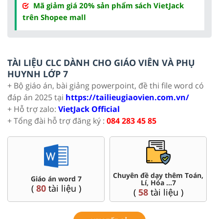
Mã giảm giá 20% sản phẩm sách VietJack
trên Shopee mall
TÀI LIỆU CLC DÀNH CHO GIÁO VIÊN VÀ PHỤ
HUYNH LỚP 7
+ Bộ giáo án, bài giảng powerpoint, đề thi file word có
đáp án 2025 tại
https://tailieugiaovien.com.vn/
+ Hỗ trợ zalo:
VietJack Official
+ Tổng đài hỗ trợ đăng ký :
084 283 45 85
oán,
Đề thi HSG 7
Trắc nghiệm đúng sai 7
(
4
tài liệu )
(
57
tài liệu )