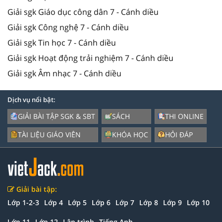
Giải sgk Giáo dục công dân 7 - Cánh diều
Giải sgk Công nghệ 7 - Cánh diều
Giải sgk Tin học 7 - Cánh diều
Giải sgk Hoạt động trải nghiệm 7 - Cánh diều
Giải sgk Âm nhạc 7 - Cánh diều
Dịch vụ nổi bật:
GIẢI BÀI TẬP SGK & SBT
SÁCH
THI ONLINE
TÀI LIỆU GIÁO VIÊN
KHÓA HỌC
HỎI ĐÁP
Giải bài tập:
Lớp 1-2-3
Lớp 4
Lớp 5
Lớp 6
Lớp 7
Lớp 8
Lớp 9
Lớp 10
Lớp 11
Lớp 12
Lập trình
Tiếng Anh