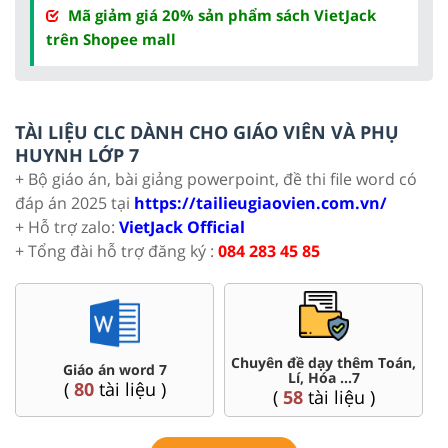
Mã giảm giá 20% sản phẩm sách VietJack
trên Shopee mall
TÀI LIỆU CLC DÀNH CHO GIÁO VIÊN VÀ PHỤ
HUYNH LỚP 7
+ Bộ giáo án, bài giảng powerpoint, đề thi file word có
đáp án 2025 tại
https://tailieugiaovien.com.vn/
+ Hỗ trợ zalo:
VietJack Official
+ Tổng đài hỗ trợ đăng ký :
084 283 45 85
Chuyên đề dạy thêm Toán,
 án word 7
Đề thi 
Lí, Hóa ...7
0
tài liệu )
(
4
tài 
(
58
tài liệu )