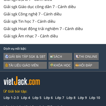
Giải sgk Giáo dục công dân 7 - Cánh diều
Giải sgk Công nghệ 7 - Cánh diều
Giải sgk Tin học 7 - Cánh diều
Giải sgk Hoạt động trải nghiệm 7 - Cánh diều
Giải sgk Âm nhạc 7 - Cánh diều
Dịch vụ nổi bật:
GIẢI BÀI TẬP SGK & SBT
SÁCH
THI ONLINE
TÀI LIỆU GIÁO VIÊN
KHÓA HỌC
HỎI ĐÁP
Giải bài tập:
Lớp 1-2-3
Lớp 4
Lớp 5
Lớp 6
Lớp 7
Lớp 8
Lớp 9
Lớp 10