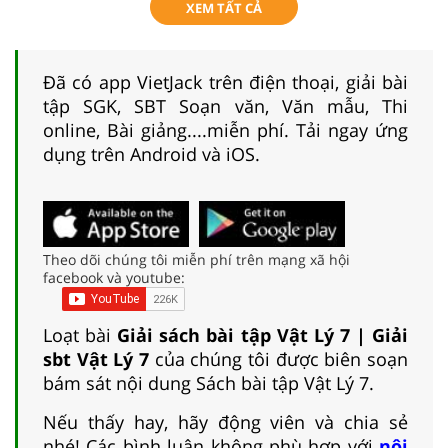
XEM TẤT CẢ
Đã có app VietJack trên điện thoại, giải bài
tập SGK, SBT Soạn văn, Văn mẫu, Thi
online, Bài giảng....miễn phí. Tải ngay ứng
dụng trên Android và iOS.
Theo dõi chúng tôi miễn phí trên mạng xã hội
facebook và youtube:
Loạt bài
Giải sách bài tập Vật Lý 7 | Giải
sbt Vật Lý 7
của chúng tôi được biên soạn
bám sát nội dung Sách bài tập Vật Lý 7.
Nếu thấy hay, hãy động viên và chia sẻ
nhé! Các bình luận không phù hợp với
nội