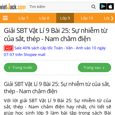
❯
ớp 6
Lớp 7
Lớp 8
Lớp 9
Lớp 10
Lớp 1
Giải SBT Vật Lí 9 Bài 25: Sự nhiễm từ
của sắt, thép - Nam châm điện
Sale 40% sách cấp tốc Toán - Văn - Anh vào 10 ngày
HOT
07-07 trên Shopee mall
Trang trước
Trang sau
Giải SBT Vật Lí 9 Bài 25: Sự nhiễm từ của sắt,
thép - Nam châm điện
Với lời giải SBT Vật Lí 9 Bài 25: Sự nhiễm từ của
sắt, thép - Nam châm điện hay nhất, chi tiết sẽ
giúp học sinh lớp 9 làm bài tập trong sách Bài