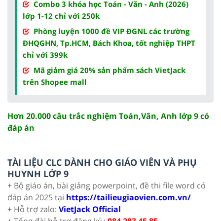
Combo 3 khóa học Toán - Văn - Anh (2026)
lớp 1-12 chỉ với 250k
Phòng luyện 1000 đề VIP ĐGNL các trường
ĐHQGHN, Tp.HCM, Bách Khoa, tốt nghiệp THPT
chỉ với 399k
Mã giảm giá 20% sản phẩm sách VietJack
trên Shopee mall
Hơn 20.000 câu trắc nghiệm Toán,Văn, Anh lớp 9 có
đáp án
TÀI LIỆU CLC DÀNH CHO GIÁO VIÊN VÀ PHỤ
HUYNH LỚP 9
+ Bộ giáo án, bài giảng powerpoint, đề thi file word có
đáp án 2025 tại
https://tailieugiaovien.com.vn/
+ Hỗ trợ zalo:
VietJack Official
+ Tổng đài hỗ trợ đăng ký :
084 283 45 85