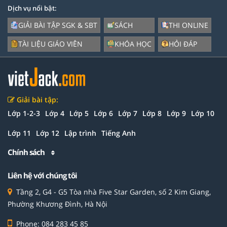
Dịch vụ nổi bật:
GIẢI BÀI TẬP SGK & SBT
SÁCH
THI ONLINE
TÀI LIỆU GIÁO VIÊN
KHÓA HỌC
HỎI ĐÁP
Giải bài tập:
Lớp 1-2-3
Lớp 4
Lớp 5
Lớp 6
Lớp 7
Lớp 8
Lớp 9
Lớp 10
Lớp 11
Lớp 12
Lập trình
Tiếng Anh
Chính sách
Liên hệ với chúng tôi
Tầng 2, G4 - G5 Tòa nhà Five Star Garden, số 2 Kim Giang,
Phường Khương Đình, Hà Nội
Phone: 084 283 45 85