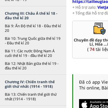
https://tailieugia
+ Hỗ trợ zalo:
VietJ
+ Tổng đài hỗ trợ đ
Chương III: Châu Á thế kỉ 18 -
đầu thế kỉ 20
Bài 9: Ấn Độ thế kỉ 18 - Đầu thế kỉ
20
Bài 10: Trung Quốc giữa thế kỉ 19
t Văn,
Chuyên đề dạy th
Giáo án word 8
- Đầu thế kỉ 20
Lí, Hóa ...
(
78
tài liệu )
(
74
tài liệ
Bài 11: Các nước Đông Nam Á
cuối thế kỉ 19 - đầu thế kỉ 20
Bài 12: Nhật Bản giữa thế kỉ 19 -
đầu thế kỉ 20
Đã có app Viet
Chương IV: Chiến tranh thế
giới thứ nhất (1914 - 1918)
Thi online, Bà
Bài 13: Chiến tranh thế giới thứ
nhất (1914 - 1918)