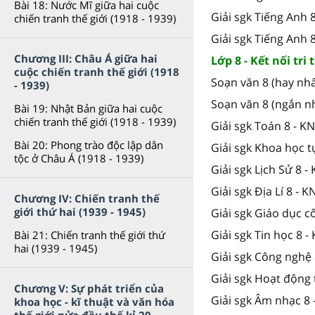
Bài 18: Nước Mĩ giữa hai cuộc
Giải sgk Tiếng Anh
chiến tranh thế giới (1918 - 1939)
Giải sgk Tiếng Anh 
Chương III: Châu Á giữa hai
Lớp 8 - Kết nối tri
cuộc chiến tranh thế giới (1918
Soạn văn 8 (hay nhấ
- 1939)
Soạn văn 8 (ngắn n
Bài 19: Nhật Bản giữa hai cuộc
chiến tranh thế giới (1918 - 1939)
Giải sgk Toán 8 - K
Bài 20: Phong trào độc lập dân
Giải sgk Khoa học t
tộc ở Châu Á (1918 - 1939)
Giải sgk Lịch Sử 8 -
Giải sgk Địa Lí 8 - K
Chương IV: Chiến tranh thế
giới thứ hai (1939 - 1945)
Giải sgk Giáo dục c
Giải sgk Tin học 8 -
Bài 21: Chiến tranh thế giới thứ
hai (1939 - 1945)
Giải sgk Công nghệ 
Giải sgk Hoạt động 
Chương V: Sự phát triển của
Giải sgk Âm nhạc 8 
khoa học - kĩ thuật và văn hóa
thế giới nửa đầu thế kỉ 20