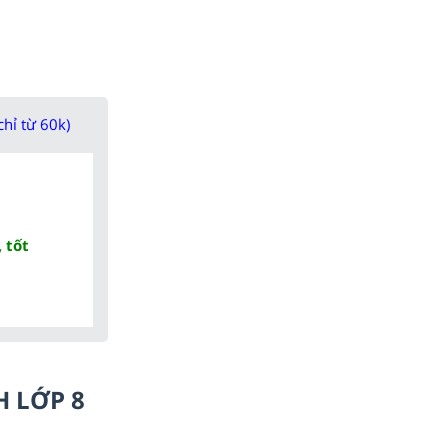
chỉ từ 60k)
 tốt
H LỚP 8