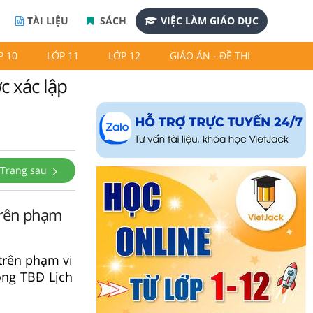
TÀI LIỆU
SÁCH
VIỆC LÀM GIÁO DỤC
P 10
LỚP 11
LỚP 12
GIÁO ÁN - ĐỀ THI
c xác lập
Trang sau
 trên phạm
 trên phạm vi
ong TBĐ Lịch