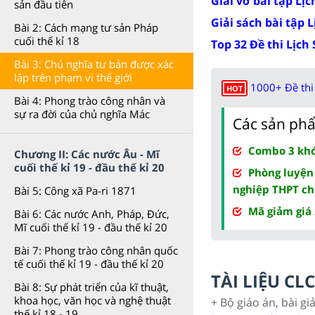
Giải vở bài tập Lịc
sản đầu tiên
Giải sách bài tập L
Bài 2: Cách mạng tư sản Pháp
cuối thế kỉ 18
Top 32 Đề thi Lịch
Bài 3: Chủ nghĩa tư bản được xác
lập trên phạm vi thế giới
1000+ Đề thi 
HOT
Bài 4: Phong trào công nhân và
sự ra đời của chủ nghĩa Mác
Các sản phẩ
Combo 3 khóa
Chương II: Các nước Âu - Mĩ
cuối thế kỉ 19 - đầu thế kỉ 20
Phòng luyện
nghiệp THPT ch
Bài 5: Công xã Pa-ri 1871
Mã giảm giá
Bài 6: Các nước Anh, Pháp, Đức,
Mĩ cuối thế kỉ 19 - đầu thế kỉ 20
Bài 7: Phong trào công nhân quốc
tế cuối thế kỉ 19 - đầu thế kỉ 20
TÀI LIỆU C
Bài 8: Sự phát triển của kĩ thuật,
khoa học, văn học và nghệ thuật
+ Bộ giáo án, bài gi
thế kỉ 18 - 19