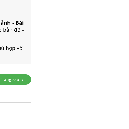
 ảnh - Bài
p bản đồ -
hù hợp với
Trang sau