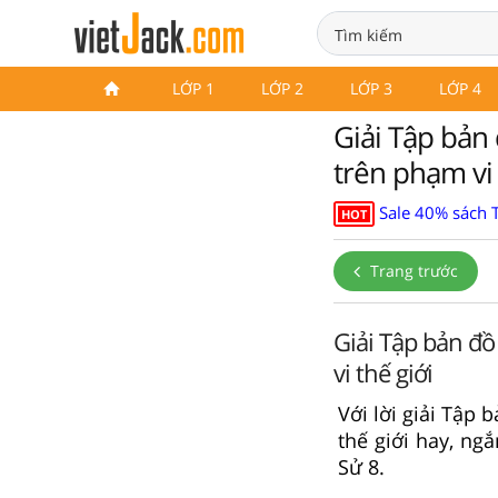
LỚP 1
LỚP 2
LỚP 3
LỚP 4
Giải Tập bản 
trên phạm vi 
Sale 40% sách 
HOT
Trang trước
Giải Tập bản đồ
vi thế giới
Với lời giải Tập 
thế giới hay, ng
Sử 8.