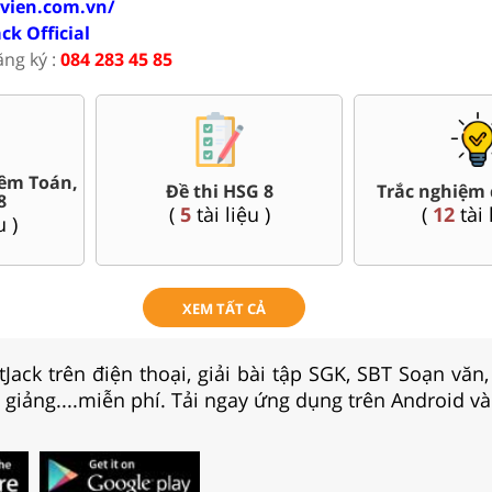
ovien.com.vn/
ack Official
ăng ký :
084 283 45 85
êm Toán,
Đề thi HSG 8
Trắc nghiệm 
8
(
5
tài liệu )
(
12
tài 
u )
XEM TẤT CẢ
Jack trên điện thoại, giải bài tập SGK, SBT Soạn văn
i giảng....miễn phí. Tải ngay ứng dụng trên Android và