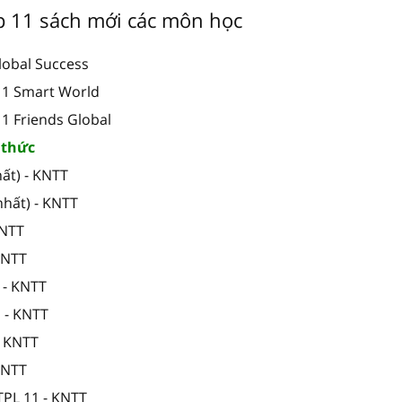
ớp 11 sách mới các môn học
lobal Success
 11 Smart World
11 Friends Global
i thức
ất) - KNTT
nhất) - KNTT
KNTT
 KNTT
 - KNTT
1 - KNTT
- KNTT
 KNTT
TPL 11 - KNTT