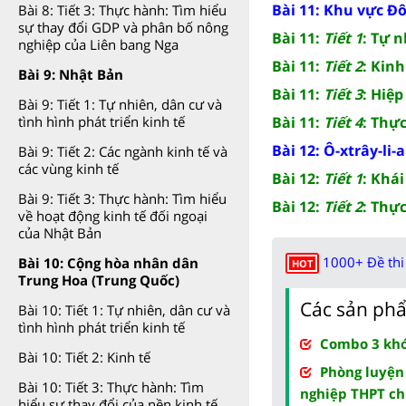
Bài 11: Khu vực 
Bài 8: Tiết 3: Thực hành: Tìm hiểu
sự thay đổi GDP và phân bố nông
Bài 11:
Tiết 1
: Tự n
nghiệp của Liên bang Nga
Bài 11:
Tiết 2
: Kinh
Bài 9: Nhật Bản
Bài 11:
Tiết 3
: Hiệ
Bài 9: Tiết 1: Tự nhiên, dân cư và
Bài 11:
Tiết 4
: Thự
tình hình phát triển kinh tế
Bài 12: Ô-xtrây-li-a
Bài 9: Tiết 2: Các ngành kinh tế và
các vùng kinh tế
Bài 12:
Tiết 1
: Khái
Bài 9: Tiết 3: Thực hành: Tìm hiểu
Bài 12:
Tiết 2
: Thực
về hoạt động kinh tế đối ngoại
của Nhật Bản
1000+ Đề thi 
Bài 10: Cộng hòa nhân dân
HOT
Trung Hoa (Trung Quốc)
Các sản phẩ
Bài 10: Tiết 1: Tự nhiên, dân cư và
tình hình phát triển kinh tế
Combo 3 khóa
Bài 10: Tiết 2: Kinh tế
Phòng luyện
Bài 10: Tiết 3: Thực hành: Tìm
nghiệp THPT ch
hiểu sự thay đổi của nền kinh tế