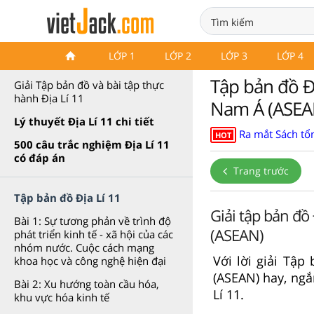
Giải Tập bản đồ và bài tập
LỚP 1
LỚP 2
LỚP 3
LỚP 4
thực hành Địa Lí 11
Tập bản đồ Đị
Giải Tập bản đồ và bài tập thực
hành Địa Lí 11
Nam Á (ASEA
Lý thuyết Địa Lí 11 chi tiết
Ra mắt Sách tổn
HOT
500 câu trắc nghiệm Địa Lí 11
có đáp án
Trang trước
Tập bản đồ Địa Lí 11
Giải tập bản đồ 
Bài 1: Sự tương phản về trình độ
(ASEAN)
phát triển kinh tế - xã hội của các
nhóm nước. Cuộc cách mạng
Với lời giải Tập
khoa học và công nghệ hiện đại
(ASEAN) hay, ngắ
Bài 2: Xu hướng toàn cầu hóa,
Lí 11.
khu vực hóa kinh tế