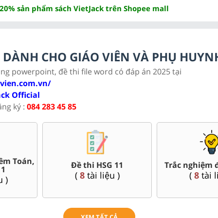
 20% sản phẩm sách VietJack trên Shopee mall
LC DÀNH CHO GIÁO VIÊN VÀ PHỤ HUYN
ảng powerpoint, đề thi file word có đáp án 2025 tại
ovien.com.vn/
ack Official
ăng ký :
084 283 45 85
Bài giảng Powerpoint Văn,
iữa kì, cuối kì 11
G
Sử, Địa 11....
69
tài liệu )
(
38
tài liệu )
XEM TẤT CẢ