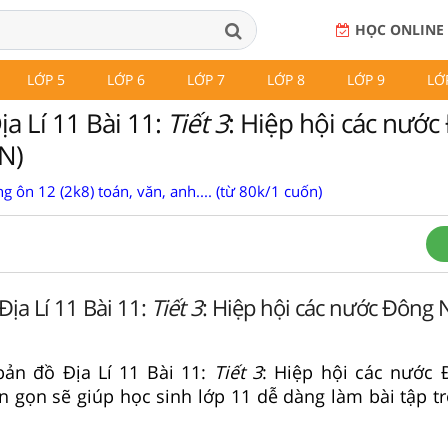
HỌC ONLINE
LỚP 5
LỚP 6
LỚP 7
LỚP 8
LỚP 9
LỚ
a Lí 11 Bài 11:
Tiết 3
: Hiệp hội các nướ
N)
g ôn 12 (2k8) toán, văn, anh.... (từ 80k/1 cuốn)
Địa Lí 11 Bài 11:
Tiết 3
: Hiệp hội các nước Đông
 bản đồ Địa Lí 11 Bài 11:
Tiết 3
: Hiệp hội các nước
n gọn sẽ giúp học sinh lớp 11 dễ dàng làm bài tập t