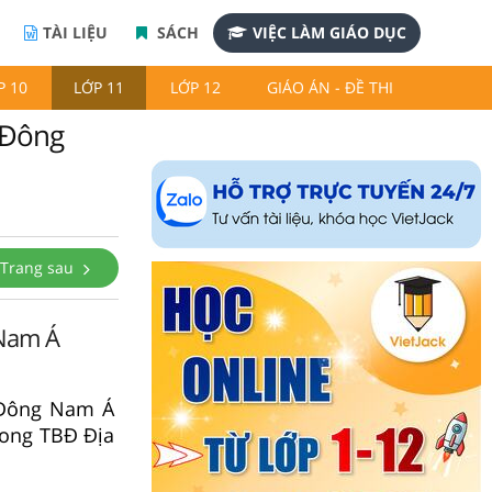
TÀI LIỆU
SÁCH
VIỆC LÀM GIÁO DỤC
P 10
LỚP 11
LỚP 12
GIÁO ÁN - ĐỀ THI
c Đông
Trang sau
 Nam Á
 Đông Nam Á
rong TBĐ Địa