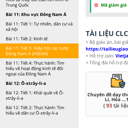
Mã giảm giá
Trung Quốc
Bài 11: Khu vực Đông Nam Á
Bài 11: Tiết 1: Tự nhiên, dân cư và
xã hội
TÀI LIỆU C
Bài 11: Tiết 2: Kinh tế
+ Bộ giáo án, bài gi
Bài 11: Tiết 3: Hiệp hội các nước
https://tailieugia
Đông Nam Á (ASEAN)
+ Hỗ trợ zalo:
VietJ
+ Tổng đài hỗ trợ đ
Bài 11: Tiết 4: Thực hành: Tìm
hiểu về hoạt động kinh tế đối
ngoại của Đông Nam Á
Bài 12: Ô-xtrây-li-a
Bài 12: Tiết 1: Khái quát về Ô-
i HSG 11
Trắc nghiệm đúng sai 11
Đề thi g
xtrây-li-a
i liệu )
(
8
tài liệu )
(
2
Bài 12: Tiết 2: Thực hành: Tìm
hiểu về dân cư Ô-xtrây-li-a