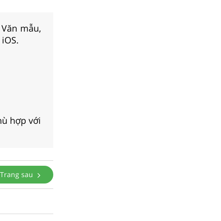
, Văn mẫu,
 iOS.
hù hợp với
Trang sau