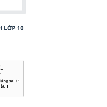
H LỚP 10
Chuyên đề dạy thêm Toán,
iáo án word 11
Lí, Hóa ...11
(
84
tài liệu )
(
93
tài liệu )