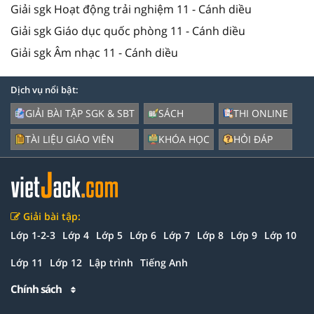
Giải sgk Hoạt động trải nghiệm 11 - Cánh diều
Giải sgk Giáo dục quốc phòng 11 - Cánh diều
Giải sgk Âm nhạc 11 - Cánh diều
Dịch vụ nổi bật:
GIẢI BÀI TẬP SGK & SBT
SÁCH
THI ONLINE
TÀI LIỆU GIÁO VIÊN
KHÓA HỌC
HỎI ĐÁP
Giải bài tập:
Lớp 1-2-3
Lớp 4
Lớp 5
Lớp 6
Lớp 7
Lớp 8
Lớp 9
Lớp 10
Lớp 11
Lớp 12
Lập trình
Tiếng Anh
Chính sách