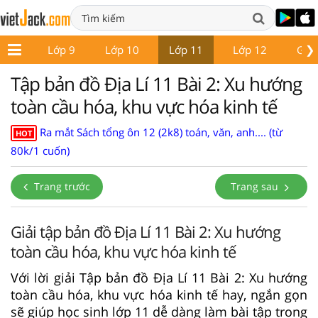
❯
ớp 8
Lớp 9
Lớp 10
Lớp 11
Lớp 12
Giáo
Tập bản đồ Địa Lí 11 Bài 2: Xu hướng
toàn cầu hóa, khu vực hóa kinh tế
Ra mắt Sách tổng ôn 12 (2k8) toán, văn, anh.... (từ
HOT
80k/1 cuốn)
Trang trước
Trang sau
Giải tập bản đồ Địa Lí 11 Bài 2: Xu hướng
toàn cầu hóa, khu vực hóa kinh tế
Với lời giải Tập bản đồ Địa Lí 11 Bài 2: Xu hướng
toàn cầu hóa, khu vực hóa kinh tế hay, ngắn gọn
sẽ giúp học sinh lớp 11 dễ dàng làm bài tập trong