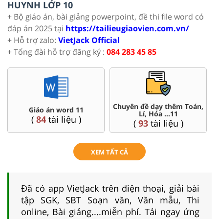
HUYNH LỚP 10
+ Bộ giáo án, bài giảng powerpoint, đề thi file word có
đáp án 2025 tại
https://tailieugiaovien.com.vn/
+ Hỗ trợ zalo:
VietJack Official
+ Tổng đài hỗ trợ đăng ký :
084 283 45 85
Chuyên đề dạy thêm Toán,
Giáo án word 11
Lí, Hóa ...11
(
84
tài liệu )
(
93
tài liệu )
XEM TẤT CẢ
Đã có app VietJack trên điện thoại, giải bài
tập SGK, SBT Soạn văn, Văn mẫu, Thi
online, Bài giảng....miễn phí. Tải ngay ứng