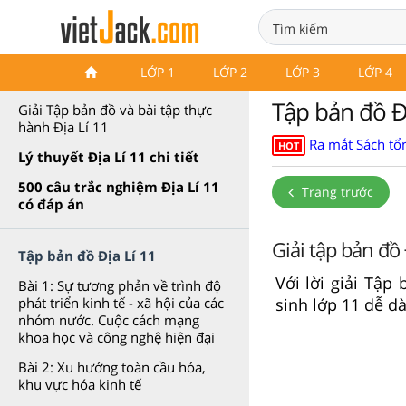
Giải Tập bản đồ và bài tập
LỚP 1
LỚP 2
LỚP 3
LỚP 4
thực hành Địa Lí 11
Tập bản đồ Đị
Giải Tập bản đồ và bài tập thực
hành Địa Lí 11
Ra mắt Sách tổn
HOT
Lý thuyết Địa Lí 11 chi tiết
500 câu trắc nghiệm Địa Lí 11
Trang trước
có đáp án
Giải tập bản đồ 
Tập bản đồ Địa Lí 11
Với lời giải Tập
Bài 1: Sự tương phản về trình độ
sinh lớp 11 dễ dà
phát triển kinh tế - xã hội của các
nhóm nước. Cuộc cách mạng
khoa học và công nghệ hiện đại
Bài 2: Xu hướng toàn cầu hóa,
khu vực hóa kinh tế