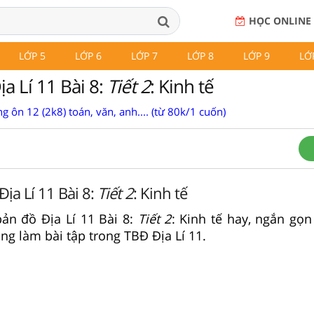
HỌC ONLINE
LỚP 5
LỚP 6
LỚP 7
LỚP 8
LỚP 9
LỚ
a Lí 11 Bài 8:
Tiết 2
: Kinh tế
g ôn 12 (2k8) toán, văn, anh.... (từ 80k/1 cuốn)
Địa Lí 11 Bài 8:
Tiết 2
: Kinh tế
 bản đồ Địa Lí 11 Bài 8:
Tiết 2
: Kinh tế hay, ngắn gọn
ng làm bài tập trong TBĐ Địa Lí 11.