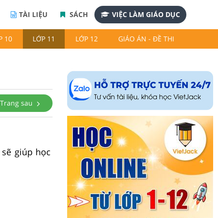
TÀI LIỆU
SÁCH
VIỆC LÀM GIÁO DỤC
P 10
LỚP 11
LỚP 12
GIÁO ÁN - ĐỀ THI
Trang sau
 sẽ giúp học