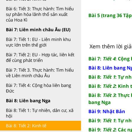
Bài 6: Tiết 3: Thực hành: Tìm hiểu
sự phân hóa lãnh thổ sản xuất
Bài 5 (trang 36 Tập
của Hoa Kì
Bài 7: Liên minh châu Âu (EU)
Bài 7: Tiết 1: EU - Liên minh khu
vực lớn trên thế giới
Xem thêm lời giải
Bài 7: Tiết 2: EU - Hợp tác, liên kết
Bài 7:
Tiết 4
: Cộng
để cùng phát triển
Bài 8: Liên bang N
Bài 7: Tiết 3. Thực hành: Tìm hiểu
về Liên minh châu Âu
Bài 8:
Tiết 1
: Tự nh
Bài 7: Tiết 4: Cộng hòa liên bang
Bài 8:
Tiết 2
: Kinh 
Đức
Bài 8:
Tiết 3
: Thực
Bài 8: Liên bang Nga
bang Nga
Bài 8: Tiết 1: Tự nhiên, dân cư, xã
Bài 9: Nhật Bản
hội
Bài 9:
Tiết 1
: Tự nh
Bài 8: Tiết 2: Kinh tế
Bài 9:
Tiết 2
: Các n