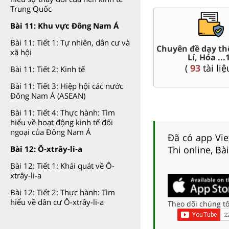
Trung Quốc
Bài 11: Khu vực Đông Nam Á
Bài 11: Tiết 1: Tự nhiên, dân cư và
hêm Toán,
xã hội
Đề thi HSG 11
Trắc nghiệm 
11
(
8
tài liệu )
(
8
tài l
u )
Bài 11: Tiết 2: Kinh tế
Bài 11: Tiết 3: Hiệp hội các nước
Đông Nam Á (ASEAN)
Bài 11: Tiết 4: Thực hành: Tìm
hiểu về hoạt động kinh tế đối
ngoại của Đông Nam Á
Đã có app Viet
Thi online, Bà
Bài 12: Ô-xtrây-li-a
Bài 12: Tiết 1: Khái quát về Ô-
xtrây-li-a
Bài 12: Tiết 2: Thực hành: Tìm
hiểu về dân cư Ô-xtrây-li-a
Theo dõi chúng tô