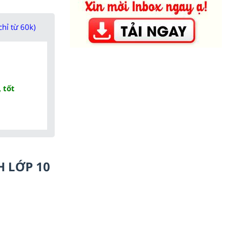
chỉ từ 60k)
 tốt
H LỚP 10