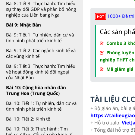
Bài 8: Tiết 3: Thực hành: Tìm hiểu
sự thay đổi GDP và phân bố nông
nghiệp của Liên bang Nga
1000+ Đề thi 
HOT
Bài 9: Nhật Bản
Các sản phẩ
Bài 9: Tiết 1: Tự nhiên, dân cư và
tình hình phát triển kinh tế
Combo 3 khóa
Bài 9: Tiết 2: Các ngành kinh tế và
Phòng luyện
các vùng kinh tế
nghiệp THPT ch
Bài 9: Tiết 3: Thực hành: Tìm hiểu
Mã giảm giá
về hoạt động kinh tế đối ngoại
của Nhật Bản
Bài 10: Cộng hòa nhân dân
Trung Hoa (Trung Quốc)
TÀI LIỆU C
Bài 10: Tiết 1: Tự nhiên, dân cư và
+ Bộ giáo án, bài gi
tình hình phát triển kinh tế
https://tailieugia
Bài 10: Tiết 2: Kinh tế
+ Hỗ trợ zalo:
VietJ
Bài 10: Tiết 3: Thực hành: Tìm
+ Tổng đài hỗ trợ đ
hiểu sự thay đổi của nền kinh tế