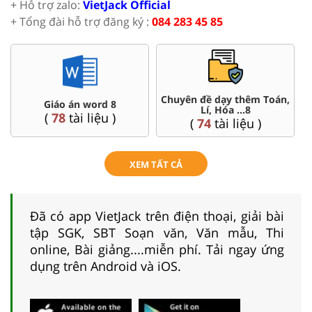
+ Hỗ trợ zalo:
VietJack Official
+ Tổng đài hỗ trợ đăng ký :
084 283 45 85
Chuyên đề dạy thêm Toán,
Giáo án word 8
Lí, Hóa ...8
(
78
tài liệu )
(
74
tài liệu )
XEM TẤT CẢ
Đã có app VietJack trên điện thoại, giải bài
tập SGK, SBT Soạn văn, Văn mẫu, Thi
online, Bài giảng....miễn phí. Tải ngay ứng
dụng trên Android và iOS.