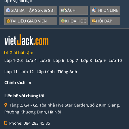
Dịch vụ nổi bật:
GIẢI BÀI TẬP SGK & SBT
SÁCH
THI ONLINE
TÀI LIỆU GIÁO VIÊN
KHÓA HỌC
HỎI ĐÁP
Giải bài tập:
Lớp 1-2-3
Lớp 4
Lớp 5
Lớp 6
Lớp 7
Lớp 8
Lớp 9
Lớp 10
Lớp 11
Lớp 12
Lập trình
Tiếng Anh
Chính sách
Liên hệ với chúng tôi
Tầng 2, G4 - G5 Tòa nhà Five Star Garden, số 2 Kim Giang,
Phường Khương Đình, Hà Nội
Phone: 084 283 45 85