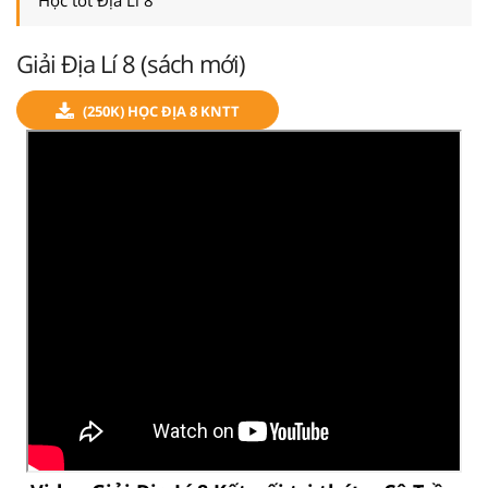
Giải Địa Lí 8 (sách mới)
(250K) HỌC ĐỊA 8 KNTT