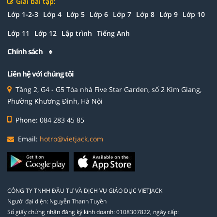
Giải bài tập:
Lớp 1-2-3
Lớp 4
Lớp 5
Lớp 6
Lớp 7
Lớp 8
Lớp 9
Lớp 10
Lớp 11
Lớp 12
Lập trình
Tiếng Anh
Chính sách
Liên hệ với chúng tôi
Tầng 2, G4 - G5 Tòa nhà Five Star Garden, số 2 Kim Giang,
Phường Khương Đình, Hà Nội
Phone: 084 283 45 85
Email:
hotro@vietjack.com
CÔNG TY TNHH ĐẦU TƯ VÀ DỊCH VỤ GIÁO DỤC VIETJACK
Người đại diện: Nguyễn Thanh Tuyền
Số giấy chứng nhận đăng ký kinh doanh: 0108307822, ngày cấp: