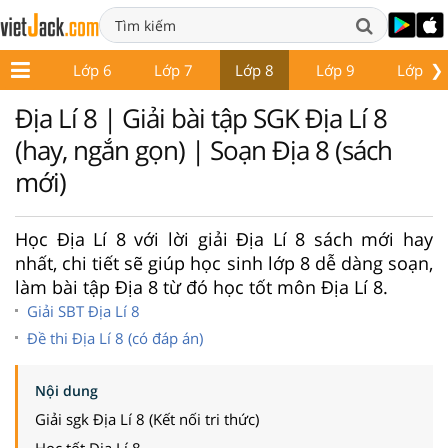
❯
ớp 5
Lớp 6
Lớp 7
Lớp 8
Lớp 9
Lớp 10
Địa Lí 8 | Giải bài tập SGK Địa Lí 8
(hay, ngắn gọn) | Soạn Địa 8 (sách
mới)
Học Địa Lí 8 với lời giải Địa Lí 8 sách mới hay
nhất, chi tiết sẽ giúp học sinh lớp 8 dễ dàng soạn,
làm bài tập Địa 8 từ đó học tốt môn Địa Lí 8.
Giải SBT Địa Lí 8
Đề thi Địa Lí 8 (có đáp án)
Nội dung
Giải sgk Địa Lí 8 (Kết nối tri thức)
Học tốt Địa Lí 8