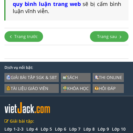
quy bình luận trang web
sẽ bị cấm bình
luận vĩnh viễn.
Trang trước
Trang sau
Dịch vụ nổi bật:
GIẢI BÀI TẬP SGK & SBT
SÁCH
THI ONLINE
TÀI LIỆU GIÁO VIÊN
KHÓA HỌC
HỎI ĐÁP
Giải bài tập:
Lớp 1-2-3
Lớp 4
Lớp 5
Lớp 6
Lớp 7
Lớp 8
Lớp 9
Lớp 10