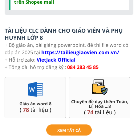
trên Shopee mall
TÀI LIỆU CLC DÀNH CHO GIÁO VIÊN VÀ PHỤ
HUYNH LỚP 8
+ Bộ giáo án, bài giảng powerpoint, đề thi file word có
đáp án 2025 tại
https://tailieugiaovien.com.vn/
+ Hỗ trợ zalo:
VietJack Official
+ Tổng đài hỗ trợ đăng ký :
084 283 45 85
Chuyên đề dạy thêm Toán,
Giáo án word 8
Lí, Hóa ...8
(
78
tài liệu )
(
74
tài liệu )
XEM TẤT CẢ