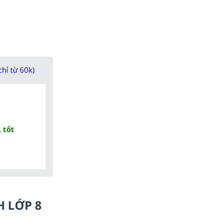
chỉ từ 60k)
 tốt
H LỚP 8