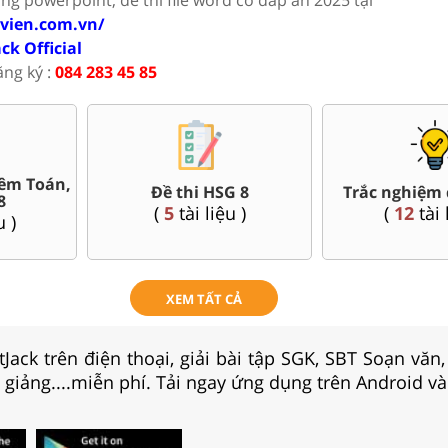
ovien.com.vn/
ack Official
ăng ký :
084 283 45 85
êm Toán,
Đề thi HSG 8
Trắc nghiệm 
8
(
5
tài liệu )
(
12
tài 
u )
XEM TẤT CẢ
Jack trên điện thoại, giải bài tập SGK, SBT Soạn văn
i giảng....miễn phí. Tải ngay ứng dụng trên Android và