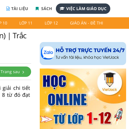
TÀI LIỆU
SÁCH
VIỆC LÀM GIÁO DỤC
P 10
LỚP 11
LỚP 12
GIÁO ÁN - ĐỀ THI
n) | Trắc
Trang sau
giải chi tiết
 8 từ đó đạt