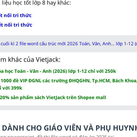
liệu học tốt lớp 8 hay khác:
t nối tri thức
ết nối tri thức
cuối kì 2 file word cấu trúc mới 2026 Toán, Văn, Anh... lớp 1-12 (
m khác của Vietjack:
 học Toán - Văn - Anh (2026) lớp 1-12 chỉ với 250k
 1000 đề VIP ĐGNL các trường ĐHQGHN, Tp.HCM, Bách Khoa,
ỉ với 399k
 20% sản phẩm sách VietJack trên Shopee mall
LC DÀNH CHO GIÁO VIÊN VÀ PHỤ HUYN
ảng powerpoint, đề thi file word có đáp án 2025 tại