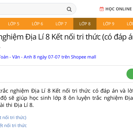
HỌC ONLINE
LỚP 5
LỚP 6
LỚP 7
LỚP 8
LỚP 9
LỚ
nghiệm Địa Lí 8 Kết nối tri thức (có đáp á
8
Toán - Văn - Anh 8 ngày 07-07 trên Shopee mall
rắc nghiệm Địa Lí 8 Kết nối tri thức có đáp án và lời 
độ sẽ giúp học sinh lớp 8 ôn luyện trắc nghiệm Địa
i thi Địa Lí 8.
t nối tri thức)
t nối tri thức