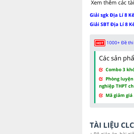
Xem thêm các tài 
Giải sgk Địa Lí 8 Kế
Giải SBT Địa Lí 8 K
1000+ Đề thi 
HOT
Các sản phẩ
Combo 3 khóa
Phòng luyện
nghiệp THPT ch
Mã giảm giá
TÀI LIỆU C
+ Bộ giáo án, bài gi