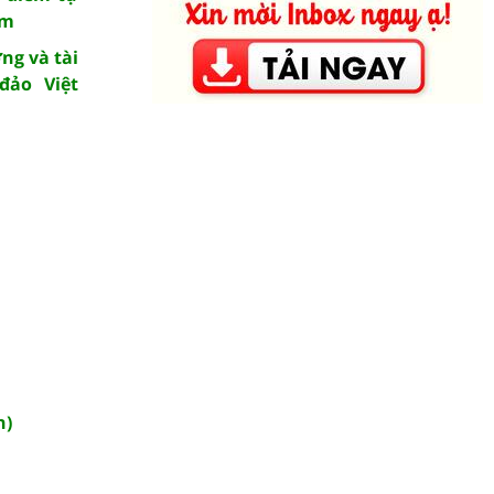
am
ng và tài
đảo Việt
n)