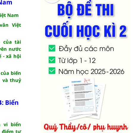
 Nam
Việt Nam
văn Việt
ò của tài
yên nước
 - xã hội
 của biến
u và thuỷ
: Biển
 vi biển
c điểm tự