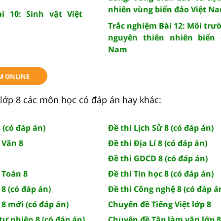
nhiên vùng biển đảo Việt N
i 10: Sinh vật Việt
Trắc nghiệm Bài 12: Môi trườ
nguyên thiên nhiên biển 
Nam
M ONLINE
lớp 8 các môn học có đáp án hay khác:
 (có đáp án)
Đề thi Lịch Sử 8 (có đáp án)
 Văn 8
Đề thi Địa Lí 8 (có đáp án)
Đề thi GDCD 8 (có đáp án)
 Toán 8
Đề thi Tin học 8 (có đáp án)
 8 (có đáp án)
Đề thi Công nghệ 8 (có đáp á
 8 mới (có đáp án)
Chuyên đề Tiếng Việt lớp 8
tự nhiên 8 (có đáp án)
Chuyên đề Tập làm văn lớp 8