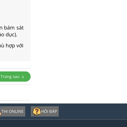
n bám sát
áo dục).
hù hợp với
Trang sau
THI ONLINE
HỎI ĐÁP