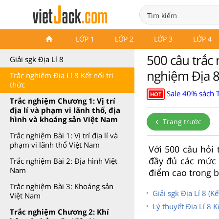
Trắc nghiệm Địa Lí 8 Kết nối tri
LỚP 1
LỚP 2
LỚP 3
LỚP 4
thức
500 câu trắc 
Giải sgk Địa Lí 8
nghiệm Địa 
Trắc nghiệm Địa Lí 8 Kết nối tri
thức
Sale 40% sách 
HOT
Trắc nghiệm Chương 1: Vị trí
địa lí và phạm vi lãnh thổ, địa
hình và khoáng sản Việt Nam
Trang trước
Trắc nghiệm Bài 1: Vị trí địa lí và
phạm vi lãnh thổ Việt Nam
Với 500 câu hỏi t
đầy đủ các mức 
Trắc nghiệm Bài 2: Địa hình Việt
Nam
điểm cao trong bà
Trắc nghiệm Bài 3: Khoáng sản
Giải sgk Địa Lí 8 (Kế
Việt Nam
Lý thuyết Địa Lí 8 Kế
Trắc nghiệm Chương 2: Khí