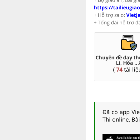
https://tailieugia
+ Hỗ trợ zalo:
VietJ
+ Tổng đài hỗ trợ đ
t Văn,
Chuyên đề dạy th
Giáo án word 8
Lí, Hóa ...
(
78
tài liệu )
(
74
tài liệ
Đã có app Viet
Thi online, Bà