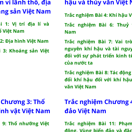
m vi lãnh thổ, địa
hậu và thủy văn Việt
áng sản Việt Nam
Trắc nghiệm Bài 4: Khí hậu 
 1: Vị trí địa lí và
Trắc nghiệm Bài 6: Thuỷ 
ổ Việt Nam
Nam
2: Địa hình Việt Nam
Trắc nghiệm Bài 7: Vai tr
nguyên khí hậu và tài ngu
 3: Khoáng sản Việt
đối với sự phát triển kinh tế
của nước ta
Trắc nghiệm Bài 8: Tác động
đổi khí hậu đối với khí hậ
văn Việt Nam
 Chương 3: Thổ
Trắc nghiệm Chương 4
inh vật Việt Nam
đảo Việt Nam
 9: Thổ nhưỡng Việt
Trắc nghiệm Bài 11: Phạm
đông. Vùng biển đảo và đặ