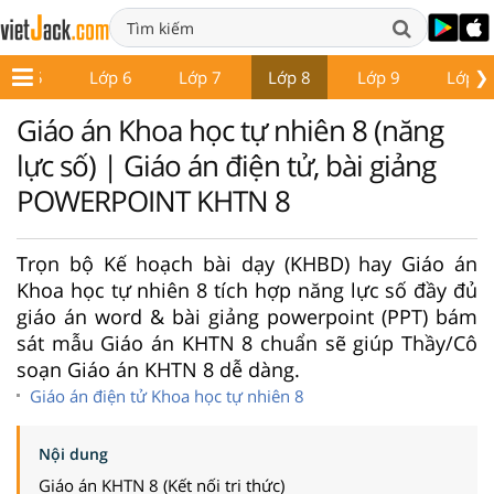
❯
Lớp 5
Lớp 6
Lớp 7
Lớp 8
Lớp 9
Lớp 1
Giáo án Khoa học tự nhiên 8 (năng
lực số) | Giáo án điện tử, bài giảng
POWERPOINT KHTN 8
Trọn bộ Kế hoạch bài dạy (KHBD) hay Giáo án
Khoa học tự nhiên 8 tích hợp năng lực số đầy đủ
giáo án word & bài giảng powerpoint (PPT) bám
sát mẫu Giáo án KHTN 8 chuẩn sẽ giúp Thầy/Cô
soạn Giáo án KHTN 8 dễ dàng.
Giáo án điện tử Khoa học tự nhiên 8
Nội dung
Giáo án KHTN 8 (Kết nối tri thức)