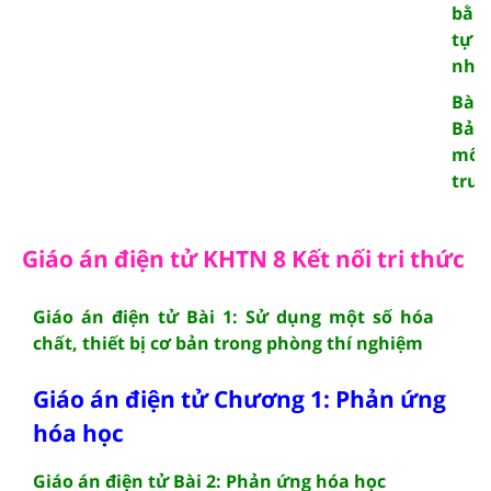
bằn
tự
nhi
Bài 
Bảo
môi
trư
Giáo án điện tử KHTN 8 Kết nối tri thức
Giáo án điện tử Bài 1: Sử dụng một số hóa
chất, thiết bị cơ bản trong phòng thí nghiệm
Giáo án điện tử Chương 1: Phản ứng
hóa học
Giáo án điện tử Bài 2: Phản ứng hóa học