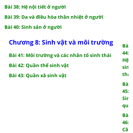
Bài 38: Hệ nội tiết ở người
Bài 39: Da và điều hòa thân nhiệt ở người
Bài 40: Sinh sản ở người
Chương 8: Sinh vật và môi trường
Bài
44:
Bài 41: Môi trường và các nhân tố sinh thái
Hệ
Bài 42: Quần thể sinh vật
sinh
thái
Bài 43: Quần xã sinh vật
Bài
45:
Sinh
quy
Bài
46:
Cân