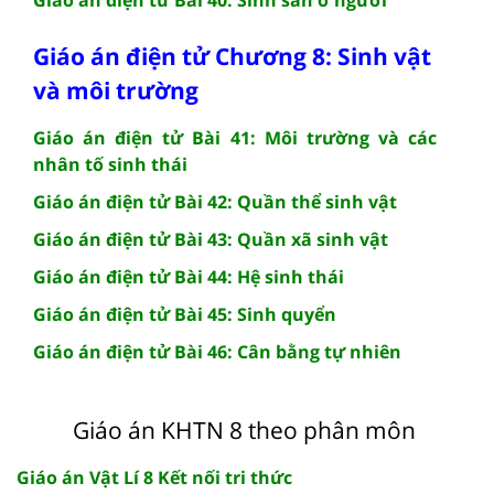
Giáo án điện tử Chương 8: Sinh vật
G
và môi trường
á
đ
Giáo án điện tử Bài 41: Môi trường và các
t
nhân tố sinh thái
4
Giáo án điện tử Bài 42: Quần thể sinh vật
B
m
Giáo án điện tử Bài 43: Quần xã sinh vật
t
Giáo án điện tử Bài 44: Hệ sinh thái
Giáo án điện tử Bài 45: Sinh quyển
Giáo án điện tử Bài 46: Cân bằng tự nhiên
Giáo án KHTN 8 theo phân môn
Giáo án Vật Lí 8 Kết nối tri thức