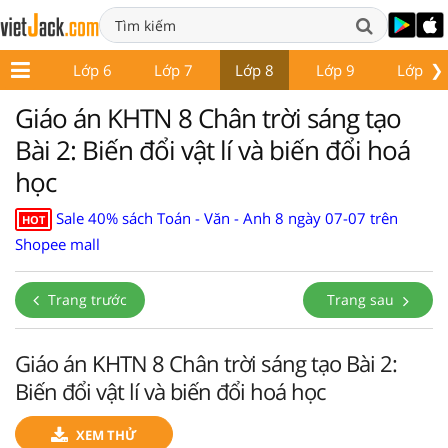
❯
ớp 5
Lớp 6
Lớp 7
Lớp 8
Lớp 9
Lớp 10
Giáo án KHTN 8 Chân trời sáng tạo
Bài 2: Biến đổi vật lí và biến đổi hoá
học
Sale 40% sách Toán - Văn - Anh 8 ngày 07-07 trên
HOT
Shopee mall
Trang trước
Trang sau
Giáo án KHTN 8 Chân trời sáng tạo Bài 2:
Biến đổi vật lí và biến đổi hoá học
XEM THỬ