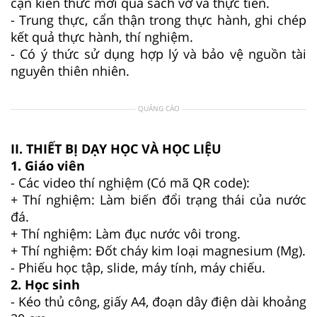
cận kiến thức mới qua sách vở và thực tiễn.
- Trung thực, cẩn thận trong thực hành, ghi chép
kết quả thực hành, thí nghiệm.
- Có ý thức sử dụng hợp lý và bảo vệ nguồn tài
nguyên thiên nhiên.
QUẢNG CÁO
II. THIẾT BỊ DẠY HỌC VÀ HỌC LIỆU
1. Giáo viên
- Các video thí nghiệm (Có mã QR code):
+ Thí nghiệm: Làm biến đổi trạng thái của nước
đá.
+ Thí nghiệm: Làm đục nước vôi trong.
+ Thí nghiệm: Đốt cháy kim loại magnesium (Mg).
- Phiếu học tập, slide, máy tính, máy chiếu.
2. Học sinh
- Kéo thủ công, giấy A4, đoạn dây điện dài khoảng