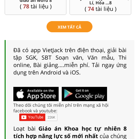
Đề thi HSG 8
Trắc nghiệm đúng sai 8
(
5
tài liệu )
(
12
tài liệu )
XEM TẤT CẢ
Đã có app VietJack trên điện thoại, giải bài
tập SGK, SBT Soạn văn, Văn mẫu, Thi
online, Bài giảng....miễn phí. Tải ngay ứng
dụng trên Android và iOS.
Theo dõi chúng tôi miễn phí trên mạng xã hội
facebook và youtube:
Loạt bài
Giáo án Khoa học tự nhiên 8
tích hợp năng lực số mới nhất
của chúng