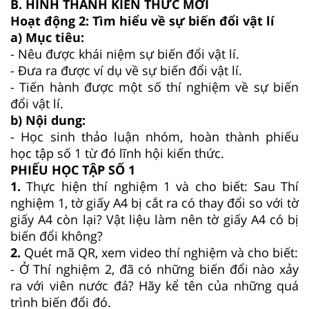
B. HÌNH THÀNH KIẾN THỨC MỚI
Hoạt động 2: Tìm hiểu về sự biến đổi vật lí
a) Mục tiêu:
- Nêu được khái niệm sự biến đổi vật lí.
- Đưa ra được ví dụ về sự biến đổi vật lí.
- Tiến hành được một số thí nghiệm về sự biến
đổi vật lí.
b) Nội dung:
- Học sinh thảo luận nhóm, hoàn thành phiếu
học tập số 1 từ đó lĩnh hội kiến thức.
PHIẾU HỌC TẬP SỐ 1
1.
Thực hiện thí nghiệm 1 và cho biết: Sau Thí
nghiệm 1, tờ giấy A4 bị cắt ra có thay đổi so với tờ
giấy A4 còn lại? Vật liệu làm nên tờ giấy A4 có bị
biến đổi không?
2.
Quét mã QR, xem video thí nghiệm và cho biết:
- Ở Thí nghiệm 2, đã có những biến đổi nào xảy
ra với viên nước đá? Hãy kể tên của những quá
trình biến đổi đó.