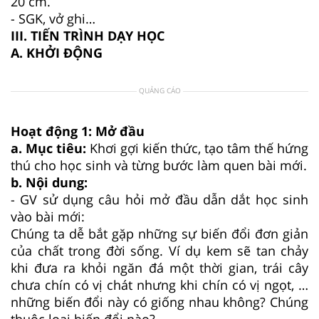
20 cm.
- SGK, vở ghi…
III. TIẾN TRÌNH DẠY HỌC
A. KHỞI ĐỘNG
QUẢNG CÁO
Hoạt động 1: Mở đầu
a. Mục tiêu:
Khơi gợi kiến thức, tạo tâm thế hứng
thú cho học sinh và từng bước làm quen bài mới.
b. Nội dung:
- GV sử dụng câu hỏi mở đầu dẫn dắt học sinh
vào bài mới:
Chúng ta dễ bắt gặp những sự biến đổi đơn giản
của chất trong đời sống. Ví dụ kem sẽ tan chảy
khi đưa ra khỏi ngăn đá một thời gian, trái cây
chưa chín có vị chát nhưng khi chín có vị ngọt, …
những biến đổi này có giống nhau không? Chúng
thuộc loại biến đổi nào?