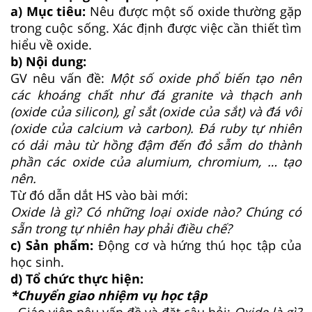
a) Mục tiêu:
Nêu được một số oxide thường gặp
trong cuộc sống. Xác định được việc cần thiết tìm
hiểu về oxide.
b) Nội dung:
GV nêu vấn đề:
Một số oxide phổ biến tạo nên
các khoáng chất như đá granite và thạch anh
(oxide của silicon), gỉ sắt (oxide của sắt) và đá vôi
(oxide của calcium và carbon). Đá ruby tự nhiên
có dải màu từ hồng đậm đến đỏ sẫm do thành
phần các oxide của alumium, chromium, … tạo
nên.
Từ đó dẫn dắt HS vào bài mới:
Oxide là gì? Có những loại oxide nào? Chúng có
sẵn trong tự nhiên hay phải điều chế?
c) Sản phẩm:
Động cơ và hứng thú học tập của
học sinh.
d) Tổ chức thực hiện:
*
Chuyển giao nhiệm vụ học tập
- Giáo viên nêu vấn đề và đặt câu hỏi:
Oxide là gì?