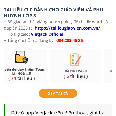
TÀI LIỆU CLC DÀNH CHO GIÁO VIÊN VÀ PHỤ
HUYNH LỚP 8
+ Bộ giáo án, bài giảng powerpoint, đề thi file word có
đáp án 2025 tại
https://tailieugiaovien.com.vn/
+ Hỗ trợ zalo:
VietJack Official
+ Tổng đài hỗ trợ đăng ký :
084 283 45 85
Đề thi HSG 8
Trắc nghiệm đúng sai 8
(
5
tài liệu )
(
12
tài liệu )
XEM TẤT CẢ
Đã có app VietJack trên điện thoại, giải bài