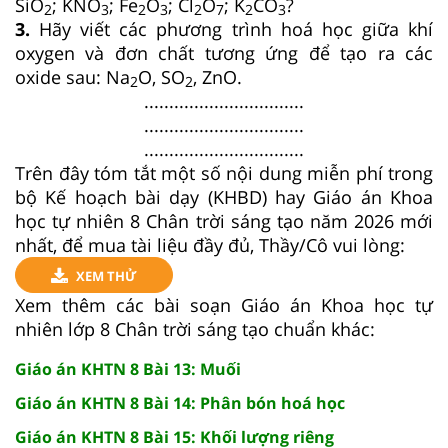
SiO
; KNO
; Fe
O
; Cl
O
; K
CO
?
2
3
2
3
2
7
2
3
3.
Hãy viết các phương trình hoá học giữa khí
oxygen và đơn chất tương ứng để tạo ra các
oxide sau: Na
O, SO
, ZnO.
2
2
................................
................................
................................
Trên đây tóm tắt một số nội dung miễn phí trong
bộ Kế hoạch bài dạy (KHBD) hay Giáo án Khoa
học tự nhiên 8 Chân trời sáng tạo năm 2026 mới
nhất, để mua tài liệu đầy đủ, Thầy/Cô vui lòng:
XEM THỬ
Xem thêm các bài soạn Giáo án Khoa học tự
nhiên lớp 8 Chân trời sáng tạo chuẩn khác:
Giáo án KHTN 8 Bài 13: Muối
Giáo án KHTN 8 Bài 14: Phân bón hoá học
Giáo án KHTN 8 Bài 15: Khối lượng riêng