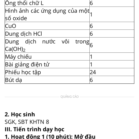
Ống thổi chữ L
6
Hình ảnh các ứng dụng của một
1
số oxide
CuO
6
Dung dịch HCl
6
Dung dịch nước vôi trong
6
Ca(OH)
2
Máy chiếu
1
Bài giảng điện tử
1
Phiếu học tập
24
Bút dạ
6
QUẢNG CÁO
2. Học sinh
SGK, SBT KHTN 8
III. Tiến trình dạy học
1. Hoạt động 1 (10 phút):
Mở đầu