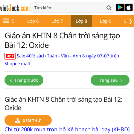
❯
Lớp 5
Lớp 6
Lớp 7
Lớp 8
Lớp 9
Lớp 
Giáo án KHTN 8 Chân trời sáng tạo
Bài 12: Oxide
Sale 40% sách Toán - Văn - Anh 8 ngày 07-07 trên
HOT
Shopee mall
Trang trước
Trang sau
Giáo án KHTN 8 Chân trời sáng tạo Bài 12:
Oxide
XEM THỬ
Chỉ từ 200k mua trọn bộ Kế hoạch bài dạy (KHBD)