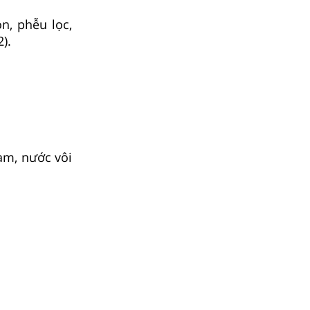
n, phễu lọc,
).
am, nước vôi