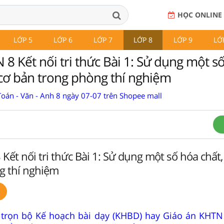
HỌC ONLINE
LỚP 5
LỚP 6
LỚP 7
LỚP 8
LỚP 9
LỚ
8 Kết nối tri thức Bài 1: Sử dụng một s
ị cơ bản trong phòng thí nghiệm
Toán - Văn - Anh 8 ngày 07-07 trên Shopee mall
ết nối tri thức Bài 1: Sử dụng một số hóa chất, 
g thí nghiệm
trọn bộ Kế hoạch bài dạy (KHBD) hay Giáo án KHTN 8