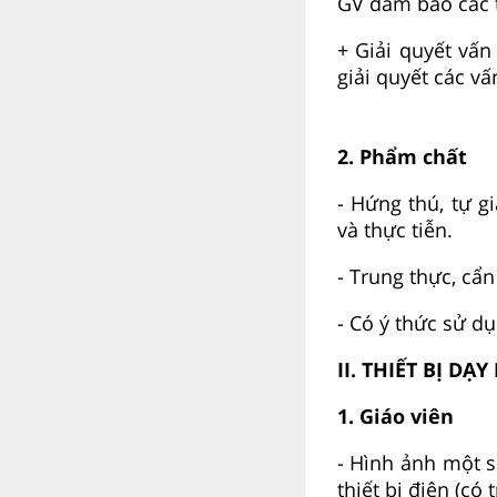
GV đảm bảo các t
+ Giải quyết vấ
giải quyết các v
2. Phẩm chất
- Hứng thú, tự g
và thực tiễn.
- Trung thực, cẩn
- Có ý thức sử d
II. THIẾT BỊ DẠ
1. Giáo viên
- Hình ảnh một s
thiết bị điện (có