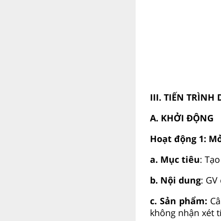
III. TIẾN TRÌNH
A. KHỞI ĐỘNG
Hoạt động 1: M
a. Mục tiêu
: Tạ
b. Nội dung
: GV
c. Sản phẩm:
Câu
không nhận xét t