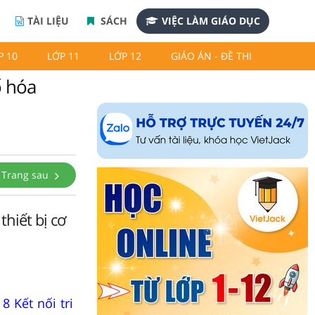
TÀI LIỆU
SÁCH
VIỆC LÀM GIÁO DỤC
P 10
LỚP 11
LỚP 12
GIÁO ÁN - ĐỀ THI
ố hóa
Trang sau
thiết bị cơ
 Kết nối tri