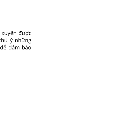
g xuyên được
 chú ý những
t để đảm bảo