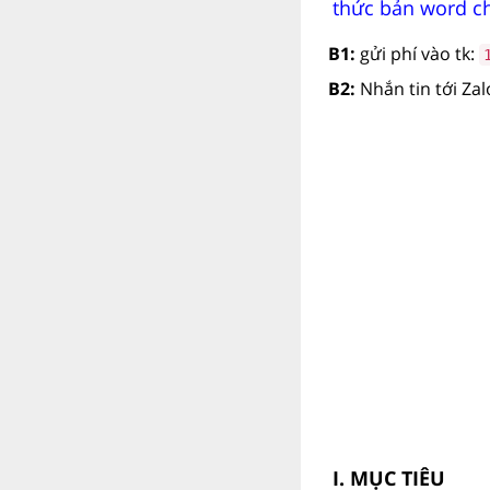
thức bản word ch
B1:
gửi phí vào tk:
B2:
Nhắn tin tới Za
I. MỤC TIÊU