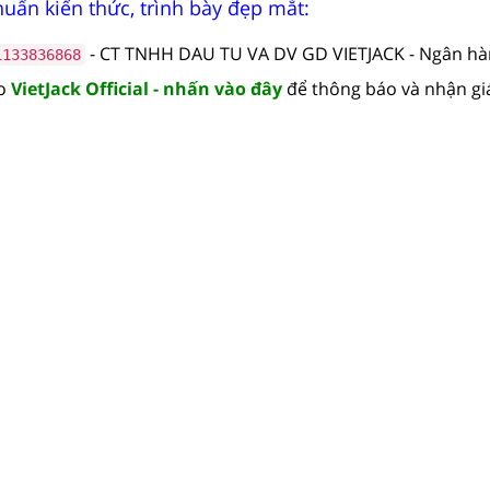
uẩn kiến thức, trình bày đẹp mắt:
- CT TNHH DAU TU VA DV GD VIETJACK - Ngân h
1133836868
lo
VietJack Official - nhấn vào đây
để thông báo và nhận gi