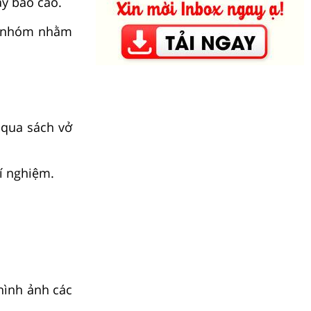
y báo cáo.
ng nhóm nhằm
 qua sách vở
hí nghiệm.
hình ảnh các