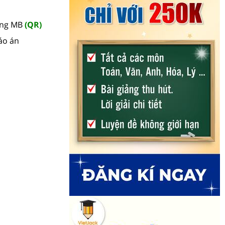
àng MB
(QR)
áo án