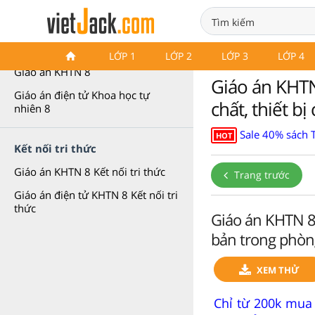
Giáo án Khoa học tự nhiên 8
LỚP 1
LỚP 2
LỚP 3
LỚP 4
Giáo án KHTN 8
Giáo án KHTN 
Giáo án điện tử Khoa học tự
chất, thiết b
nhiên 8
Sale 40% sách 
HOT
Kết nối tri thức
Giáo án KHTN 8 Kết nối tri thức
Trang trước
Giáo án điện tử KHTN 8 Kết nối tri
thức
Giáo án KHTN 8 K
bản trong phòn
XEM THỬ
Chỉ từ 200k mua 