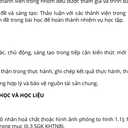
hành viên trong nhóm đều được tham gia và trình bà
n đề và sáng tạo: Thảo luận với các thành viên tro
ấn đề trong bài học để hoàn thành nhiệm vụ học tập.
iác, chủ động, sáng tạo trong tiếp cận kiến thức mới
 thận trong thực hành, ghi chép kết quả thực hành, t
ụng hợp lý và bảo vệ nguồn tài sản chung.
Y HỌC VÀ HỌC LIỆU
ố nhãn hoá chất (hoặc hình ảnh phóng to hình 1.1); 
 trong mục III.3 SGK KHTN8).