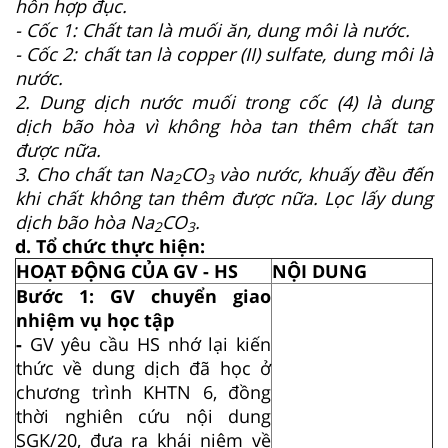
hỗn hợp đục.
- Cốc 1: Chất tan là muối ăn, dung môi là nước.
- Cốc 2: chất tan là copper (II) sulfate, dung môi là
nước.
2. Dung dịch nước muối trong cốc (4) là dung
dịch bão hòa vì không hòa tan thêm chất tan
được nữa.
3. Cho chất tan Na
CO
vào nước, khuấy đều đến
2
3
khi chất không tan thêm được nữa. Lọc lấy dung
dịch bão hòa Na
CO
.
2
3
d. Tổ chức thực hiện:
HOẠT ĐỘNG CỦA GV - HS
NỘI DUNG
Bước 1: GV chuyển giao
nhiệm vụ học tập
-
GV yêu cầu HS nhớ lại kiến
thức về dung dịch đã học ở
chương trình KHTN 6, đồng
thời nghiên cứu nội dung
SGK/20, đưa ra khái niệm về