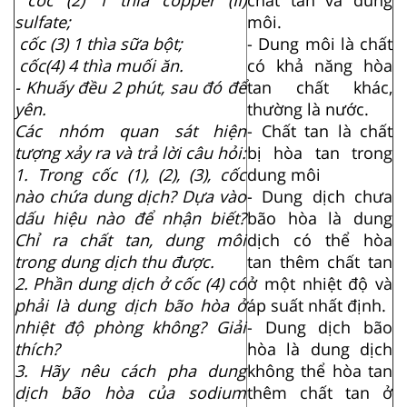
sulfate;
môi.
cốc (3) 1 thìa sữa bột;
- Dung môi là chất
cốc(4) 4 thìa muối ăn.
có khả năng hòa
- Khuấy đều 2 phút, sau đó để
tan chất khác,
yên.
thường là nước.
Các nhóm quan sát hiện
- Chất tan là chất
tượng xảy ra và trả lời câu hỏi:
bị hòa tan trong
1. Trong cốc (1), (2), (3), cốc
dung môi
nào chứa dung dịch? Dựa vào
- Dung dịch chưa
dấu hiệu nào để nhận biết?
bão hòa là dung
Chỉ ra chất tan, dung môi
dịch có thể hòa
trong dung dịch thu được.
tan thêm chất tan
2. Phần dung dịch ở cốc (4) có
ở một nhiệt độ và
phải là dung dịch bão hòa ở
áp suất nhất định.
nhiệt độ phòng không? Giải
- Dung dịch bão
thích?
hòa là dung dịch
3. Hãy nêu cách pha dung
không thể hòa tan
dịch bão hòa của sodium
thêm chất tan ở