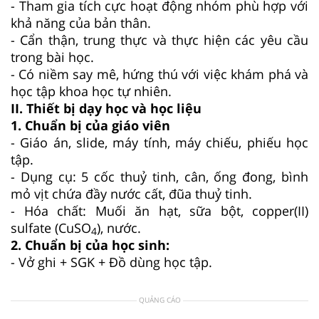
- Tham gia tích cực hoạt động nhóm phù hợp với
khả năng của bản thân.
- Cẩn thận, trung thực và thực hiện các yêu cầu
trong bài học.
- Có niềm say mê, hứng thú với việc khám phá và
học tập khoa học tự nhiên.
II. Thiết bị dạy học và học liệu
1. Chuẩn bị của giáo viên
- Giáo án, slide, máy tính, máy chiếu, phiếu học
tập.
- Dụng cụ: 5 cốc thuỷ tinh, cân, ống đong, bình
mỏ vịt chứa đầy nước cất, đũa thuỷ tinh.
- Hóa chất: Muối ăn hạt, sữa bột, copper(II)
sulfate (CuSO
), nước.
4
2. Chuẩn bị của học sinh:
- Vở ghi + SGK + Đồ dùng học tập.
QUẢNG CÁO