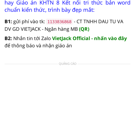
hay Giáo án KHTN 8 Kết nối tri thức bản word
chuẩn kiến thức, trình bày đẹp mắt:
B1:
gửi phí vào tk:
- CT TNHH DAU TU VA
1133836868
DV GD VIETJACK - Ngân hàng MB
(QR)
B2:
Nhắn tin tới Zalo
VietJack Official - nhấn vào đây
để thông báo và nhận giáo án
QUẢNG CÁO