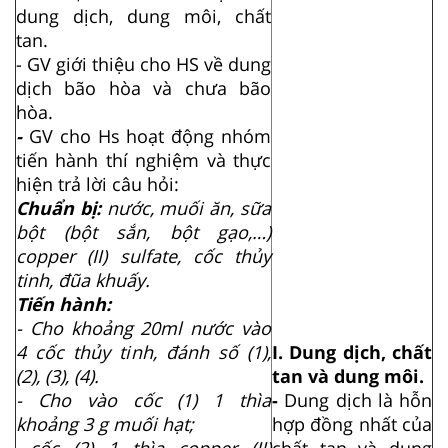
dung dịch, dung môi, chất
tan.
- GV giới thiệu cho HS về dung
dịch bão hòa và chưa bão
hòa.
-
GV cho Hs hoạt động nhóm
tiến hành thí nghiệm và thực
hiện trả lời câu hỏi:
Chuẩn bị:
nước, muối ăn, sữa
bột (bột sắn, bột gạo,…)
copper (II) sulfate, cốc thủy
tinh, đũa khuấy.
Tiến hành:
- Cho khoảng 20ml nước vào
4 cốc thủy tinh, đánh số (1),
I. Dung dịch, chất
(2), (3), (4).
tan và dung môi.
- Cho vào cốc (1) 1 thìa
-
Dung dịch là hỗn
khoảng 3 g muối hạt;
hợp đồng nhất của
cốc (2) 1 thìa copper (II)
chất tan và dung