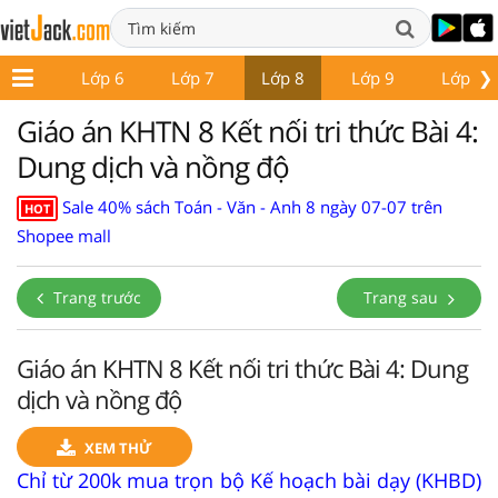
❯
ớp 5
Lớp 6
Lớp 7
Lớp 8
Lớp 9
Lớp 10
Giáo án KHTN 8 Kết nối tri thức Bài 4:
Dung dịch và nồng độ
Sale 40% sách Toán - Văn - Anh 8 ngày 07-07 trên
HOT
Shopee mall
Trang trước
Trang sau
Giáo án KHTN 8 Kết nối tri thức Bài 4: Dung
dịch và nồng độ
XEM THỬ
Chỉ từ 200k mua trọn bộ Kế hoạch bài dạy (KHBD)