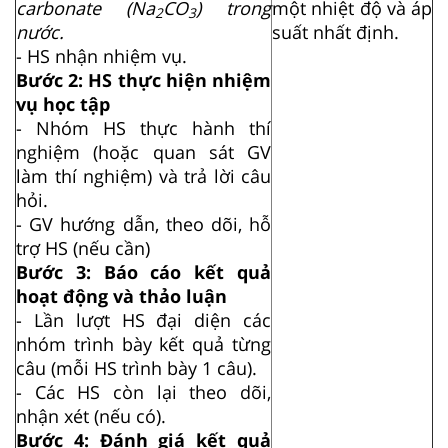
carbonate (Na
CO
) trong
một nhiệt độ và áp
2
3
nước.
suất nhất định.
- HS nhận nhiệm vụ.
Bước 2: HS thực hiện nhiệm
vụ học tập
- Nhóm HS thực hành thí
nghiệm (hoặc quan sát GV
làm thí nghiệm) và trả lời câu
hỏi.
- GV hướng dẫn, theo dõi, hỗ
trợ HS (nếu cần)
Bước 3: Báo cáo kết quả
hoạt động và thảo luận
- Lần lượt HS đại diện các
nhóm trình bày kết quả từng
câu (mỗi HS trình bày 1 câu).
- Các HS còn lại theo dõi,
nhận xét (nếu có).
Bước 4: Đánh giá kết quả