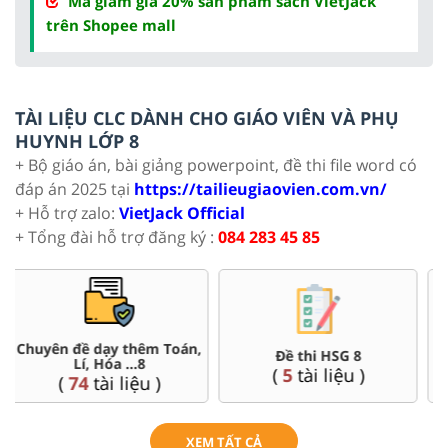
Mã giảm giá 20% sản phẩm sách VietJack
trên Shopee mall
TÀI LIỆU CLC DÀNH CHO GIÁO VIÊN VÀ PHỤ
HUYNH LỚP 8
+ Bộ giáo án, bài giảng powerpoint, đề thi file word có
đáp án 2025 tại
https://tailieugiaovien.com.vn/
+ Hỗ trợ zalo:
VietJack Official
+ Tổng đài hỗ trợ đăng ký :
084 283 45 85
Đề thi HSG 8
Trắc nghiệm đúng sai 8
(
5
tài liệu )
(
12
tài liệu )
XEM TẤT CẢ