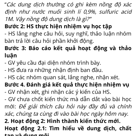
“
Các dung dịch thường có ghi kèm nồng độ xác
định như nước muối sinh lí 0,9%, sulfuric acid
1M. Vậy nồng độ dung dịch là gì?”
Bước 2: HS thực hiện nhiệm vụ học tập
- HS lắng nghe câu hỏi, suy nghĩ, thảo luận nhóm
bàn trả lời câu hỏi phần khởi động.
Bước 3: Báo cáo kết quả hoạt động và thảo
luận
- GV yêu cầu đại diện nhóm trình bày.
- HS đưa ra những nhận định ban đầu.
- HS các nhóm quan sát, lắng nghe, nhận xét.
Bước 4. Đánh giá kết quả thực hiện nhiệm vụ
- GV nhận xét, ghi nhận các ý kiến của HS.
- GV chưa chốt kiến thức mà dẫn dắt vào bài học
mới:
Để giải thích câu hỏi này đầy đủ và chính
xác, chúng ta cùng đi vào bài học ngày hôm nay.
2. Hoạt động 2: Hình thành kiến thức mới.
Hoạt động 2.1: Tìm hiểu về dung dịch, chất
tan và dung môi