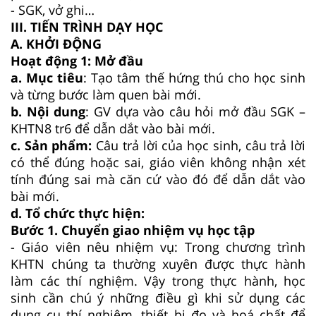
- SGK, vở ghi…
III. TIẾN TRÌNH DẠY HỌC
A. KHỞI ĐỘNG
Hoạt động 1: Mở đầu
a. Mục tiêu
: Tạo tâm thế hứng thú cho học sinh
và từng bước làm quen bài mới.
b. Nội dung
: GV dựa vào câu hỏi mở đầu SGK –
KHTN8 tr6 để dẫn dắt vào bài mới.
c. Sản phẩm:
Câu trả lời của học sinh, câu trả lời
có thể đúng hoặc sai, giáo viên không nhận xét
tính đúng sai mà căn cứ vào đó để dẫn dắt vào
bài mới.
d. Tổ chức thực hiện:
Bước 1. Chuyển giao nhiệm vụ học tập
- Giáo viên nêu nhiệm vụ: Trong chương trình
KHTN chúng ta thường xuyên được thực hành
làm các thí nghiệm. Vậy trong thực hành, học
sinh cần chú ý những điều gì khi sử dụng các
dụng cụ thí nghiệm, thiết bị đo và hoá chất để