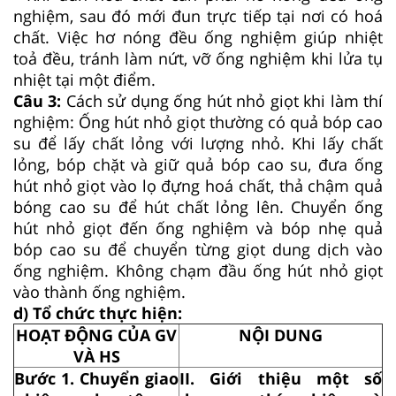
nghiệm, sau đó mới đun trực tiếp tại nơi có hoá
chất. Việc hơ nóng đều ống nghiệm giúp nhiệt
toả đều, tránh làm nứt, vỡ ống nghiệm khi lửa tụ
nhiệt tại một điểm.
Câu 3:
Cách sử dụng ống hút nhỏ giọt khi làm thí
nghiệm: Ống hút nhỏ giọt thường có quả bóp cao
su để lấy chất lỏng với lượng nhỏ. Khi lấy chất
lỏng, bóp chặt và giữ quả bóp cao su, đưa ống
hút nhỏ giọt vào lọ đựng hoá chất, thả chậm quả
bóng cao su để hút chất lỏng lên. Chuyển ống
hút nhỏ giọt đến ống nghiệm và bóp nhẹ quả
bóp cao su để chuyển từng giọt dung dịch vào
ống nghiệm. Không chạm đầu ống hút nhỏ giọt
vào thành ống nghiệm.
d) Tổ chức thực hiện:
HOẠT ĐỘNG CỦA GV
NỘI DUNG
VÀ HS
Bước 1. Chuyển giao
II. Giới thiệu một số