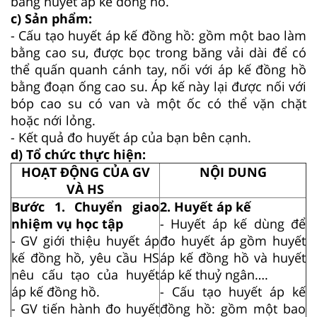
bằng huyết áp kế đồng hồ.
c) Sản phẩm:
- Cấu tạo huyết áp kế đồng hồ: gồm một bao làm
bằng cao su, được bọc trong băng vải dài để có
thể quấn quanh cánh tay, nối với áp kế đồng hồ
bằng đoạn ống cao su. Áp kế này lại được nối với
bóp cao su có van và một ốc có thể vặn chặt
hoặc nới lỏng.
- Kết quả đo huyết áp của bạn bên cạnh.
d) Tổ chức thực hiện:
HOẠT ĐỘNG CỦA GV
NỘI DUNG
VÀ HS
Bước 1. Chuyển giao
2. Huyết áp kế
nhiệm vụ học tập
- Huyết áp kế dùng để
- GV giới thiệu huyết áp
đo huyết áp gồm huyết
kế đồng hồ, yêu cầu HS
áp kế đồng hồ và huyết
nêu cấu tạo của huyết
áp kế thuỷ ngân….
áp kế đồng hồ.
- Cấu tạo huyết áp kế
- GV tiến hành đo huyết
đồng hồ: gồm một bao