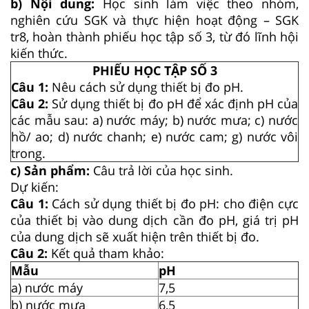
b) Nội dung:
Học sinh làm việc theo nhóm,
nghiên cứu SGK và thực hiện hoạt động – SGK
tr8, hoàn thành phiếu học tập số 3, từ đó lĩnh hội
kiến thức.
PHIẾU HỌC TẬP SỐ 3
Câu 1:
Nêu cách sử dụng thiết bị đo pH.
Câu 2:
Sử dụng thiết bị đo pH để xác định pH của
các mẫu sau: a) nước máy; b) nước mưa; c) nước
hồ/ ao; d) nước chanh; e) nước cam; g) nước vôi
trong.
c) Sản phẩm:
Câu trả lời của học sinh.
Dự kiến:
Câu 1:
Cách sử dụng thiết bị đo pH: cho điện cực
của thiết bị vào dung dịch cần đo pH, giá trị pH
của dung dịch sẽ xuất hiện trên thiết bị đo.
Câu 2:
Kết quả tham khảo:
Mẫu
pH
a) nước máy
7,5
b) nước mưa
6,5