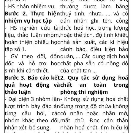
- HS nhận nhiệm vụ.
thường được làm bằng
Bước 2. Thực hiện
thuỷ tinh, nhựa, ... và có
nhiệm vụ học tập
dán nhãn ghi tên, công
- HS nghiên cứu tài
thức hoá học, trọng lượng
liệu, thảo luận nhóm,
hoặc thể tích, độ tinh khiết,
hoàn thiện phiếu học
nhà sản xuất, các kí hiệu
tập số 1.
cảnh báo, điều kiện bảo
- GV theo dõi, đôn
quản, ... Các dung dịch hoá
đốc và hỗ trợ học
chất pha sẵn có nồng độ
sinh khi cần thiết.
của chất tan ...
Bước 3. Báo cáo kết
2. Quy tắc sử dụng hoá
quả hoạt động và
chất an toàn trong
thảo luận
phòng thí nghiệm
- Đại diện 3 nhóm lần
- Không sử dụng hoá chất
lượt trình bày đáp án
đựng trong đồ chứa không
từng câu hỏi, các
có nhãn hoặc nhãn mờ,
nhóm khác theo dõi,
mất chữ. Đọc cẩn thận
nhận xét, bổ sung.
nhãn hoá chất, tìm hiểu kĩ