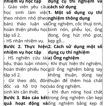
nhiệm vụ học tập
dụng cụ thí nghiệm và
- Giáo viên yêu cầu
cách sử dụng
học sinh làm việc
1. Một số dụng cụ thí
theo nhóm nhỏ (theo
nghiệm thông dụng
bàn) thảo luận và
Ống nghiệm, cốc thuỷ tinh,
hoàn thiện phiếu học
bình nón, phễu lọc, ống
tập số 2.
đong, ống hút nhỏ giọt,
- HS nhận nhiệm vụ.
kẹp gỗ…
Bước 2. Thực hiện
2. Cách sử dụng một số
nhiệm vụ học tập
dụng cụ thí nghiệm
- HS nghiên cứu tài
a) Ống nghiệm
liệu, thảo luận nhóm,
- Khi thực hiện thí nghiệm,
hoàn thiện phiếu học
giữ ống nghiệm bằng tay
tập số 2.
không thuận, dùng tay
- GV theo dõi, đôn
thuận để thêm hoá chất
đốc và hỗ trợ học
vào ống nghiệm.
sinh khi cần thiết.
- Khi đun nóng hoá chất
Bước 3. Báo cáo kết
trong ống nghiệm cần kẹp
quả hoạt động và
ống nghiệm bằng kẹp ở