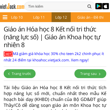
9
Lớp 10
Lớp 11
Lớp 12
Giáo án - Đề thi
Giáo án Hóa học 8 Kết nối tri thức
(năng lực số) | Giáo án Khoa học tự
nhiên 8
Mã giảm giá khóa học 30% cho teen 2k2 chinh phục ít
HOT
nhất 24 điểm tại khoahoc.vietjack.com. Xem ngay!
Trang trước
Trang sau
Tài liệu Giáo án Hóa học 8 Kết nối tri thức tích
hợp năng lực số mới, chuẩn nhất theo mẫu Kế
hoạch bài dạy (KHBD) chuẩn của Bộ GD&ĐT giúp
Thầy/Cô dễ dàng soạn giáo án môn Khoa học tự