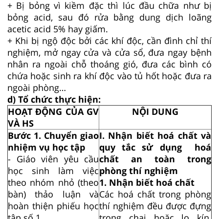
+ Bị bỏng vì kiềm đặc thì lúc đầu chữa như bị
bỏng acid, sau đó rửa bằng dung dịch loãng
acetic acid 5% hay giấm.
+ Khi bị ngộ độc bởi các khí độc, cần đình chỉ thí
nghiệm, mở ngay cửa và cửa sổ, đưa ngay bệnh
nhân ra ngoài chỗ thoáng gió, đưa các bình có
chứa hoặc sinh ra khí độc vào tủ hốt hoặc đưa ra
ngoài phòng…
d) Tổ chức thực hiện:
HOẠT ĐỘNG CỦA GV
NỘI DUNG
VÀ HS
Bước 1. Chuyển giao
I. Nhận biết hoá chất và
nhiệm vụ học tập
quy tắc sử dụng hoá
- Giáo viên yêu cầu
chất an toàn trong
học sinh làm việc
phòng thí nghiệm
theo nhóm nhỏ (theo
1. Nhận biết hoá chất
bàn) thảo luận và
Các hoá chất trong phòng
hoàn thiện phiếu học
thí nghiệm đều được đựng
tập số 1.
trong chai hoặc lọ kín,