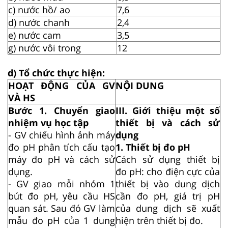
c) nước hồ/ ao
7,6
d) nước chanh
2,4
e) nước cam
3,5
g) nước vôi trong
12
d) Tổ chức thực hiện:
HOẠT ĐỘNG CỦA GV
NỘI DUNG
VÀ HS
Bước 1. Chuyển giao
III. Giới thiệu một số
nhiệm vụ học tập
thiết bị và cách sử
- GV chiếu hình ảnh máy
dụng
đo pH phân tích cấu tạo
1. Thiết bị đo pH
máy đo pH và cách sử
Cách sử dụng thiết bị
dụng.
đo pH: cho điện cực của
- GV giao mỗi nhóm 1
thiết bị vào dung dịch
bút đo pH, yêu cầu HS
cần đo pH, giá trị pH
quan sát. Sau đó GV làm
của dung dịch sẽ xuất
mẫu đo pH của 1 dung
hiện trên thiết bị đo.