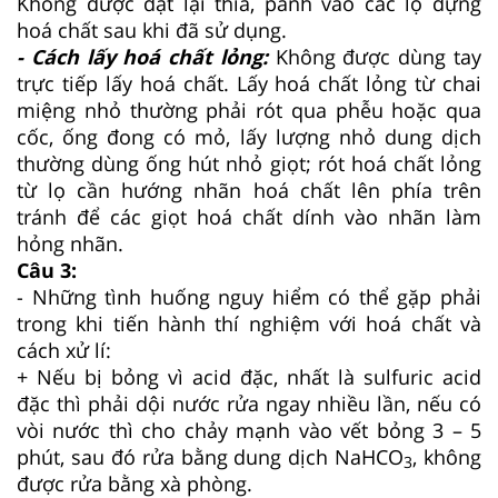
Không được đặt lại thìa, panh vào các lọ đựng
hoá chất sau khi đã sử dụng.
- Cách lấy hoá chất lỏng:
Không được dùng tay
trực tiếp lấy hoá chất. Lấy hoá chất lỏng từ chai
miệng nhỏ thường phải rót qua phễu hoặc qua
cốc, ống đong có mỏ, lấy lượng nhỏ dung dịch
thường dùng ống hút nhỏ giọt; rót hoá chất lỏng
từ lọ cần hướng nhãn hoá chất lên phía trên
tránh để các giọt hoá chất dính vào nhãn làm
hỏng nhãn.
Câu 3:
- Những tình huống nguy hiểm có thể gặp phải
trong khi tiến hành thí nghiệm với hoá chất và
cách xử lí:
+ Nếu bị bỏng vì acid đặc, nhất là sulfuric acid
đặc thì phải dội nước rửa ngay nhiều lần, nếu có
vòi nước thì cho chảy mạnh vào vết bỏng 3 – 5
phút, sau đó rửa bằng dung dịch NaHCO
, không
3
được rửa bằng xà phòng.