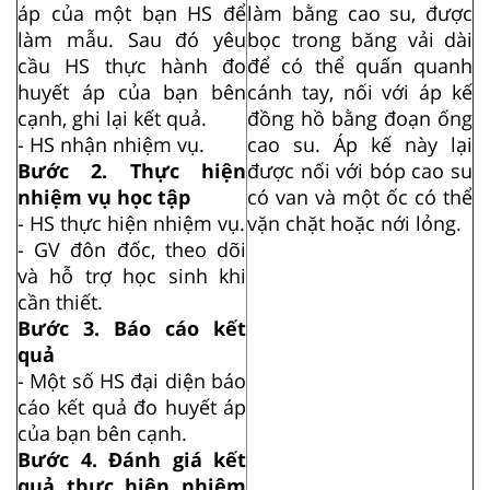
áp của một bạn HS để
làm bằng cao su, được
làm mẫu. Sau đó yêu
bọc trong băng vải dài
cầu HS thực hành đo
để có thể quấn quanh
huyết áp của bạn bên
cánh tay, nối với áp kế
cạnh, ghi lại kết quả.
đồng hồ bằng đoạn ống
- HS nhận nhiệm vụ.
cao su. Áp kế này lại
Bước 2. Thực hiện
được nối với bóp cao su
nhiệm vụ học tập
có van và một ốc có thể
- HS thực hiện nhiệm vụ.
vặn chặt hoặc nới lỏng.
- GV đôn đốc, theo dõi
và hỗ trợ học sinh khi
cần thiết.
Bước 3. Báo cáo kết
quả
- Một số HS đại diện báo
cáo kết quả đo huyết áp
của bạn bên cạnh.
Bước 4. Đánh giá kết
quả thực hiện nhiệm