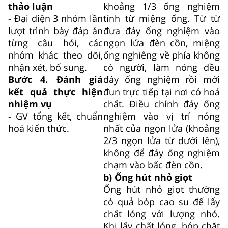
thảo luận
khoảng 1/3 ống nghiệm
- Đại diện 3 nhóm lần
tính từ miệng ống. Từ từ
lượt trình bày đáp án
đưa đáy ống nghiệm vào
từng câu hỏi, các
ngọn lửa đèn cồn, miệng
nhóm khác theo dõi,
ống nghiêng về phía không
nhận xét, bổ sung.
có người, làm nóng đều
Bước 4. Đánh giá
đáy ống nghiệm rồi mới
kết quả thực hiện
đun trực tiếp tại nơi có hoá
nhiệm vụ
chất. Điều chỉnh đáy ống
- GV tổng kết, chuẩn
nghiệm vào vị trí nóng
hoá kiến thức.
nhất của ngọn lửa (khoảng
2/3 ngọn lửa từ dưới lên),
không để đáy ống nghiệm
chạm vào bấc đèn cồn.
b) Ống hút nhỏ giọt
Ống hút nhỏ giọt thường
có quả bóp cao su để lấy
chất lỏng với lượng nhỏ.
Khi lấy chất lỏng, bóp chặt