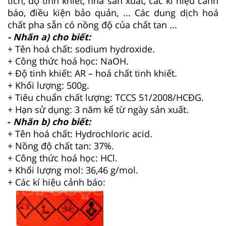
tích, độ tinh khiết, nhà sản xuất, các kí hiệu cảnh
báo, điều kiện bảo quản, ... Các dung dịch hoá
chất pha sẵn có nồng độ của chất tan ...
- Nhãn a) cho biết:
+ Tên hoá chất: sodium hydroxide.
+ Công thức hoá học: NaOH.
+ Độ tinh khiết: AR – hoá chất tinh khiết.
+ Khối lượng: 500g.
+ Tiêu chuẩn chất lượng: TCCS 51/2008/HCĐG.
+ Hạn sử dụng: 3 năm kể từ ngày sản xuất.
-
Nhãn b) cho biết:
+ Tên hoá chất: Hydrochloric acid.
+ Nồng độ chất tan: 37%.
+ Công thức hoá học: HCl.
+ Khối lượng mol: 36,46 g/mol.
+ Các kí hiệu cảnh báo: