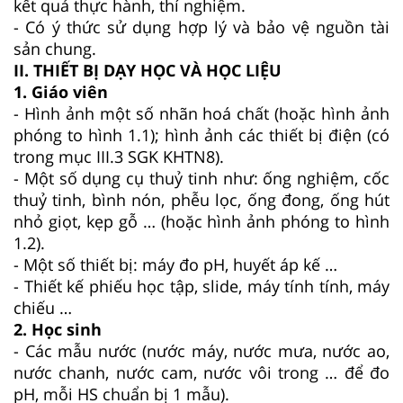
kết quả thực hành, thí nghiệm.
- Có ý thức sử dụng hợp lý và bảo vệ nguồn tài
sản chung.
II. THIẾT BỊ DẠY HỌC VÀ HỌC LIỆU
1. Giáo viên
- Hình ảnh một số nhãn hoá chất (hoặc hình ảnh
phóng to hình 1.1); hình ảnh các thiết bị điện (có
trong mục III.3 SGK KHTN8).
- Một số dụng cụ thuỷ tinh như: ống nghiệm, cốc
thuỷ tinh, bình nón, phễu lọc, ống đong, ống hút
nhỏ giọt, kẹp gỗ … (hoặc hình ảnh phóng to hình
1.2).
- Một số thiết bị: máy đo pH, huyết áp kế …
- Thiết kế phiếu học tập, slide, máy tính tính, máy
chiếu …
2. Học sinh
- Các mẫu nước (nước máy, nước mưa, nước ao,
nước chanh, nước cam, nước vôi trong … để đo
pH, mỗi HS chuẩn bị 1 mẫu).