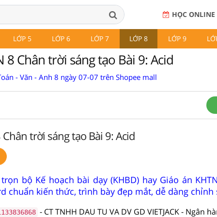
HỌC ONLINE
LỚP 5
LỚP 6
LỚP 7
LỚP 8
LỚP 9
LỚ
8 Chân trời sáng tạo Bài 9: Acid
Toán - Văn - Anh 8 ngày 07-07 trên Shopee mall
Chân trời sáng tạo Bài 9: Acid
 trọn bộ Kế hoạch bài dạy (KHBD) hay Giáo án KHTN
d chuẩn kiến thức, trình bày đẹp mắt, dễ dàng chỉnh 
- CT TNHH DAU TU VA DV GD VIETJACK - Ngân h
1133836868