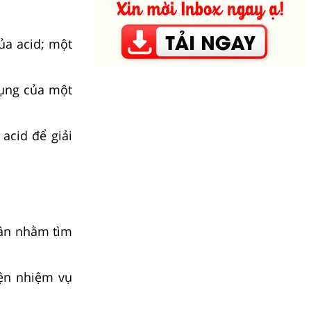
ủa acid; một
dụng của một
acid để giải
hân nhằm tìm
iện nhiệm vụ