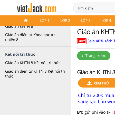
Giáo án Khoa học tự nhiên 8
LỚP 1
LỚP 2
LỚP 3
LỚP 4
Giáo án KHTN 8
Giáo án KHTN 
Giáo án điện tử Khoa học tự
nhiên 8
Sale 40% sách 
HOT
Kết nối tri thức
Trang trước
Giáo án KHTN 8 Kết nối tri thức
Giáo án KHTN 8 
Giáo án điện tử KHTN 8 Kết nối tri
thức
XEM THỬ
Chỉ từ 200k mua
sáng tạo bản wor
B1:
gửi phí vào tk: