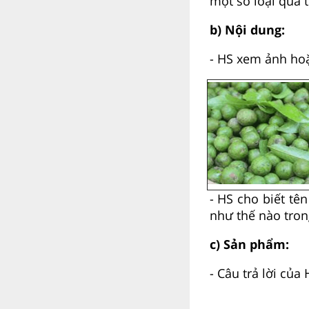
một số loại quả 
b) Nội dung:
- HS xem ảnh hoặ
- HS cho biết tê
như thế nào tron
c) Sản phẩm:
- Câu trả lời của 