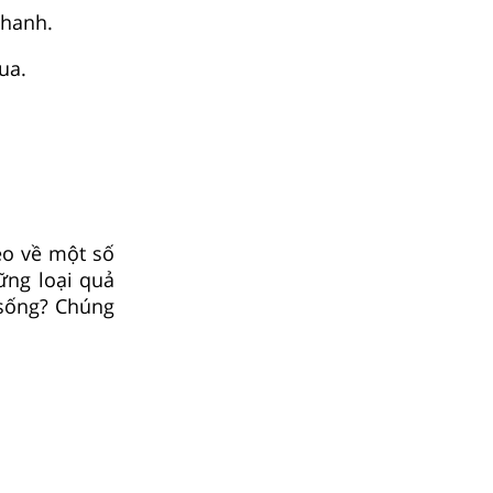
chanh.
ua.
eo về một số
ững loại quả
 sống? Chúng