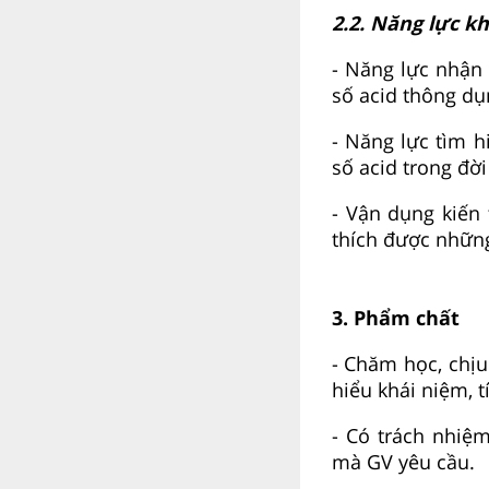
2.2. Năng lực k
- Năng lực nhận 
số acid thông d
- Năng lực tìm 
số acid trong đờ
- Vận dụng kiến 
thích được những
3. Phẩm chất
- Chăm học, chịu
hiểu khái niệm, t
- Có trách nhiệ
mà GV yêu cầu.