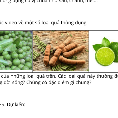
thông dụng có vị chua như sấu, chanh, me....
c video về một số loại quả thông dụng:
n của những loại quả trên. Các loại quả này thường 
g đời sống? Chúng có đặc điểm gì chung?
HS. Dự kiến: