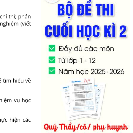
chỉ thị; phản
 nghiệm (viết
ể tìm hiểu về
nhiệm vụ học
hực hiện các