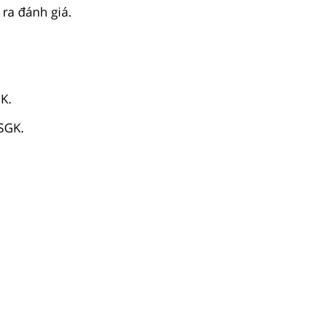
 ra đánh giá.
GK.
 SGK.