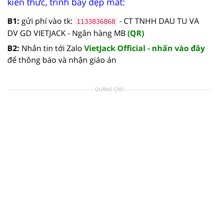
kiến thức, trình bày đẹp mắt:
B1:
gửi phí vào tk:
- CT TNHH DAU TU VA
1133836868
DV GD VIETJACK - Ngân hàng MB
(QR)
B2:
Nhắn tin tới Zalo
VietJack Official - nhấn vào đây
để thông báo và nhận giáo án
QUẢNG CÁO