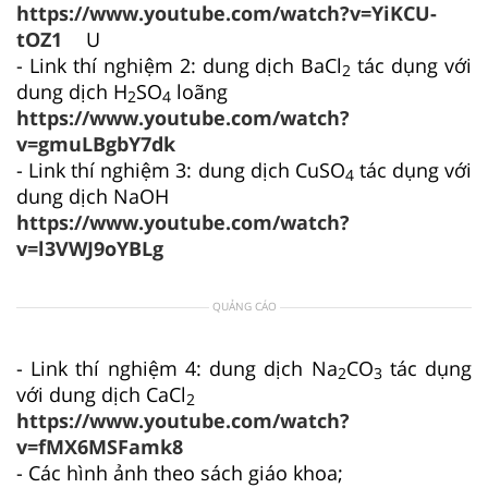
https://www.youtube.com/watch?v=YiKCU-
tOZ1
U
- Link thí nghiệm 2: dung dịch BaCl
tác dụng với
2
dung dịch H
SO
loãng
2
4
https://www.youtube.com/watch?
v=gmuLBgbY7dk
- Link thí nghiệm 3: dung dịch CuSO
tác dụng với
4
dung dịch NaOH
https://www.youtube.com/watch?
v=l3VWJ9oYBLg
QUẢNG CÁO
- Link thí nghiệm 4: dung dịch Na
CO
tác dụng
2
3
với dung dịch CaCl
2
https://www.youtube.com/watch?
v=fMX6MSFamk8
- Các hình ảnh theo sách giáo khoa;