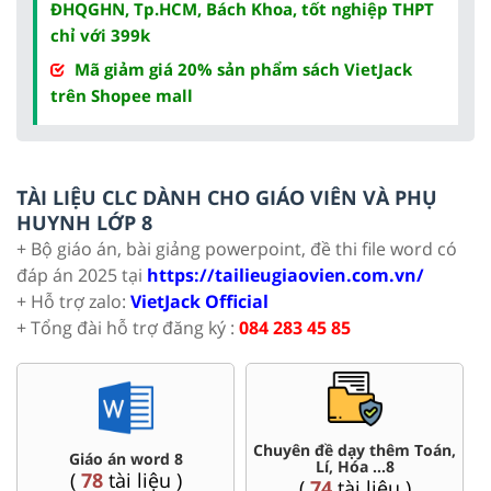
ĐHQGHN, Tp.HCM, Bách Khoa, tốt nghiệp THPT
chỉ với 399k
Mã giảm giá 20% sản phẩm sách VietJack
trên Shopee mall
TÀI LIỆU CLC DÀNH CHO GIÁO VIÊN VÀ PHỤ
HUYNH LỚP 8
+ Bộ giáo án, bài giảng powerpoint, đề thi file word có
đáp án 2025 tại
https://tailieugiaovien.com.vn/
+ Hỗ trợ zalo:
VietJack Official
+ Tổng đài hỗ trợ đăng ký :
084 283 45 85
oán,
Đề thi HSG 8
Trắc nghiệm đúng sai 8
(
5
tài liệu )
(
12
tài liệu )