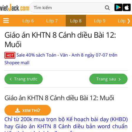
❯
Lớp 5
Lớp 6
Lớp 7
Lớp 8
Lớp 9
Lớp 10
Giáo án KHTN 8 Cánh diều Bài 12:
Muối
Sale 40% sách Toán - Văn - Anh 8 ngày 07-07 trên
HOT
Shopee mall
Trang trước
Trang sau
Giáo án KHTN 8 Cánh diều Bài 12: Muối
XEM THỬ
Chỉ từ 200k mua trọn bộ Kế hoạch bài dạy (KHBD)
hay Giáo án KHTN 8 Cánh diều bản word chuẩn