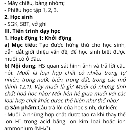
- Máy chiếu, bảng nhóm;
- Phiếu học tập 1, 2, 3.
2. Học sinh
- SGK, SBT, vở ghi
III. Tiến trình dạy học
1. Hoạt động 1: Khởi động
a) Mục tiêu
: Tạo được hứng thú cho học sinh,
dẫn dắt giới thiệu vấn đề, để học sinh biết được
muối có ở đâu.
b) Nội dung
: HS quan sát hình ảnh và trả lời câu
hỏi:
Muối là loại hợp chất có nhiều trong tự
nhiên, trong nước biển, trong đất, trong các mỏ
(hình 12.1). Vậy muối là gì? Muối có những tính
chất hoá học nào? Mối liên hệ giữa muối với các
loại hợp chất khác được thể hiện như thế nào?
c) Sản phẩm:
Câu trả lời của học sinh, dự kiến:
- Muối là những hợp chất được tạo ra khi thay thế
+
ion H
trong acid bằng ion kim loại hoặc ion
+
ammonium (NH
).
4