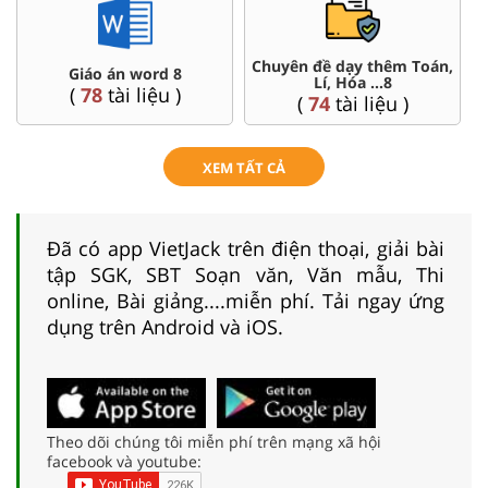
Đề thi HSG 8
Trắc nghiệm đúng sai 8
(
5
tài liệu )
(
12
tài liệu )
XEM TẤT CẢ
Đã có app VietJack trên điện thoại, giải bài
tập SGK, SBT Soạn văn, Văn mẫu, Thi
online, Bài giảng....miễn phí. Tải ngay ứng
dụng trên Android và iOS.
Theo dõi chúng tôi miễn phí trên mạng xã hội
facebook và youtube: