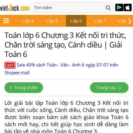
❯
Lớp 3
Lớp 4
Lớp 5
Lớp 6
Lớp 7
Lớp 8
Toán lớp 6 Chương 3 Kết nối tri thức,
Chân trời sáng tạo, Cánh diều | Giải
Toán 6
Sale 40% sách Toán - Văn - Anh 6 ngày 07-07 trên
HOT
Shopee mall
Trang trước
Trang sau
Lời giải bài tập Toán lớp 6 Chương 3 Kết nối tri
thức với cuộc sống, Cánh diều, Chân trời sáng tạo
được biên soạn bám sát sách giáo khoa Toán 6
sách mới hay, chi tiết giúp học sinh dễ dàng làm
bài tập về nhà môn Toán 6 Chương 3.