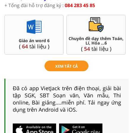
+ Tổng đài hỗ trợ đăng ký :
084 283 45 85
ên đề dạy thêm Toán,
Đề thi HSG 6
Trắc n
Lí, Hóa ...6
(
4
tài liệu )
(
2
(
54
tài liệu )
XEM TẤT CẢ
Đã có app VietJack trên điện thoại, giải bài
tập SGK, SBT Soạn văn, Văn mẫu, Thi
online, Bài giảng....miễn phí. Tải ngay ứng
dụng trên Android và iOS.