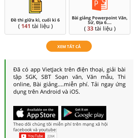
Bài giảng Powerpoint Văn,
Đề thi giữa kì, cuối kì 6
Sử, Địa 6....
(
141
tài liệu )
(
33
tài liệu )
XEM TẤT CẢ
Đã có app VietJack trên điện thoại, giải bài
tập SGK, SBT Soạn văn, Văn mẫu, Thi
online, Bài giảng....miễn phí. Tải ngay ứng
dụng trên Android và iOS.
Theo dõi chúng tôi miễn phí trên mạng xã hội
facebook và youtube: