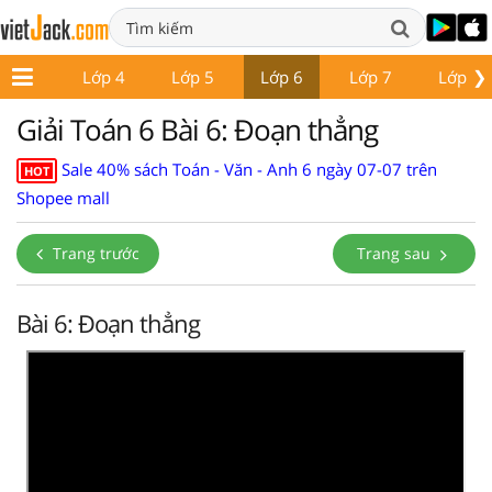
❯
Lớp 3
Lớp 4
Lớp 5
Lớp 6
Lớp 7
Lớp 8
Giải Toán 6 Bài 6: Đoạn thẳng
Sale 40% sách Toán - Văn - Anh 6 ngày 07-07 trên
HOT
Shopee mall
Trang trước
Trang sau
Bài 6: Đoạn thẳng