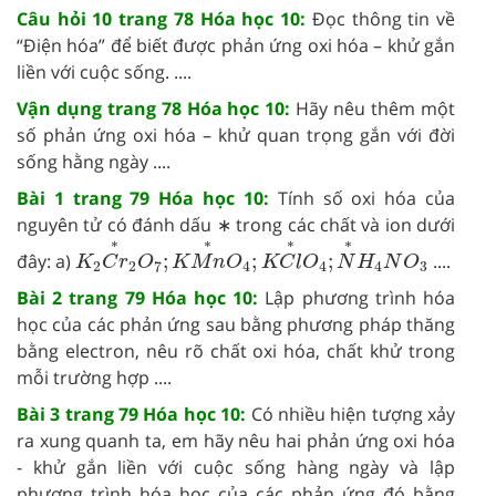
Câu hỏi 10 trang 78 Hóa học 10:
Đọc thông tin về
“Điện hóa” để biết được phản ứng oxi hóa – khử gắn
liền với cuộc sống. ....
Vận dụng trang 78 Hóa học 10:
Hãy nêu thêm một
số phản ứng oxi hóa – khử quan trọng gắn với đời
sống hằng ngày ....
Bài 1 trang 79 Hóa học 10:
Tính số oxi hóa của
nguyên tử có đánh dấu ∗ trong các chất và ion dưới
K
2
C
r
∗
2
O
7
;
K
M
n
∗
O
4
;
K
C
l
∗
O
4
;
N
∗
H
4
N
O
3
∗
∗
∗
∗
đây: a)
;
;
;
....
K
C
r
O
K
M
n
O
K
C
l
O
N
H
N
O
2
2
7
4
4
4
3
Bài 2 trang 79 Hóa học 10:
Lập phương trình hóa
học của các phản ứng sau bằng phương pháp thăng
bằng electron, nêu rõ chất oxi hóa, chất khử trong
mỗi trường hợp ....
Bài 3 trang 79 Hóa học 10:
Có nhiều hiện tượng xảy
ra xung quanh ta, em hãy nêu hai phản ứng oxi hóa
- khử gắn liền với cuộc sống hàng ngày và lập
phương trình hóa học của các phản ứng đó bằng