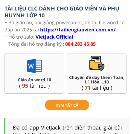
TÀI LIỆU CLC DÀNH CHO GIÁO VIÊN VÀ PHỤ
HUYNH LỚP 10
+ Bộ giáo án, bài giảng powerpoint, đề thi file word có
đáp án 2025 tại
https://tailieugiaovien.com.vn/
+ Hỗ trợ zalo:
VietJack Official
+ Tổng đài hỗ trợ đăng ký :
084 283 45 85
Chuyên đề dạy thêm Toán,
Đề thi HSG 10
Lí, Hóa ...10
(
8
tài liệu )
(
71
tài liệu )
XEM TẤT CẢ
Đã có app VietJack trên điện thoại, giải bài