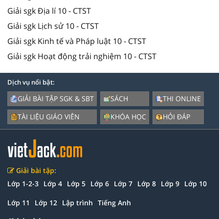
Giải sgk Địa lí 10 - CTST
Giải sgk Lịch sử 10 - CTST
Giải sgk Kinh tế và Pháp luật 10 - CTST
Giải sgk Hoạt động trải nghiệm 10 - CTST
Dịch vụ nổi bật:
GIẢI BÀI TẬP SGK & SBT
SÁCH
THI ONLINE
TÀI LIỆU GIÁO VIÊN
KHÓA HỌC
HỎI ĐÁP
Giải bài tập:
Lớp 1-2-3
Lớp 4
Lớp 5
Lớp 6
Lớp 7
Lớp 8
Lớp 9
Lớp 10
Lớp 11
Lớp 12
Lập trình
Tiếng Anh