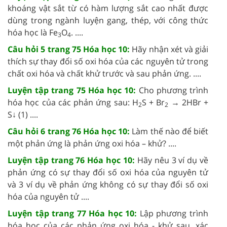
khoáng vật sắt từ có hàm lượng sắt cao nhất được
dùng trong ngành luyện gang, thép, với công thức
hóa học là Fe
O
. ....
3
4
Câu hỏi 5 trang 75 Hóa học 10:
Hãy nhận xét và giải
thích sự thay đổi số oxi hóa của các nguyên tử trong
chất oxi hóa và chất khử trước và sau phản ứng. ....
Luyện tập trang 75 Hóa học 10:
Cho phương trình
hóa học của các phản ứng sau: H
S + Br
→ 2HBr +
2
2
S↓ (1) ....
Câu hỏi 6 trang 76 Hóa học 10:
Làm thế nào để biết
một phản ứng là phản ứng oxi hóa – khử? ....
Luyện tập trang 76 Hóa học 10:
Hãy nêu 3 ví dụ về
phản ứng có sự thay đổi số oxi hóa của nguyên tử
và 3 ví dụ về phản ứng không có sự thay đổi số oxi
hóa của nguyên tử ....
Luyện tập trang 77 Hóa học 10:
Lập phương trình
hóa học của các phản ứng oxi hóa - khử sau, xác