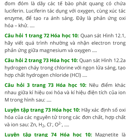
đom đóm là dãy các tế bào phát quang có chứa
luciferin. Luciferin tác dụng với oxygen, cùng xúc tác
enzyme, để tạo ra ánh sáng. Đây là phản ứng oxi
hóa – khử. ....
Câu hỏi 1 trang 72 Hóa học 10:
Quan sát Hình 12.1,
hãy viết quá trình nhường và nhận electron trong
phản ứng giữa magnesium và oxygen ....
Câu hỏi 2 trang 73 Hóa học 10:
Quan sát Hình 12.2a
hydrogen cháy trong chlorine với ngọn lửa sáng, tạo
hợp chất hydrogen chloride (HCl) ....
Câu hỏi 3 trang 73 Hóa học 10:
Nêu điểm khác
nhau giữa kí hiệu oxi hóa và kí hiệu điện tích của ion
M trong hình sau: ....
Luyện tập trang 73 Hóa học 10:
Hãy xác định số oxi
hóa của các nguyên tử trong các đơn chất, hợp chất
‑
2-
và ion sau: Zn, H
, Cl
, O
, ....
2
Luyện tập trang 74 Hóa học 10:
Magnetite là