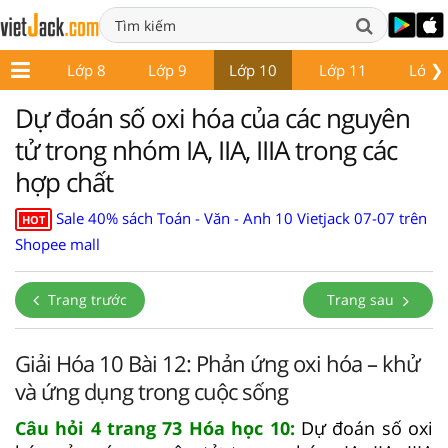
❯
ớp 7
Lớp 8
Lớp 9
Lớp 10
Lớp 11
Lớp 
Dự đoán số oxi hóa của các nguyên
tử trong nhóm IA, IIA, IIIA trong các
hợp chất
Sale 40% sách Toán - Văn - Anh 10 Vietjack 07-07 trên
HOT
Shopee mall
Trang trước
Trang sau
Giải Hóa 10 Bài 12: Phản ứng oxi hóa – khử
và ứng dụng trong cuộc sống
Câu hỏi 4 trang 73 Hóa học 10:
Dự đoán số oxi