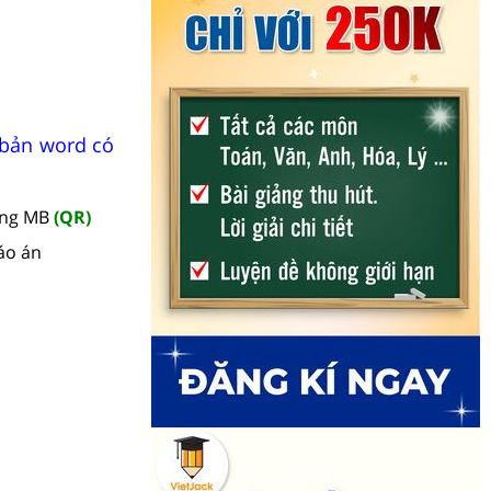
 bản word có
àng MB
(QR)
áo án