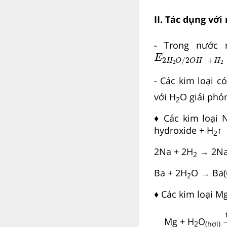
II. Tác dụng với
- Trong nước 
E
2
H
2
O
/
2
O
H
−
E
−
2
/
2
+
H
O
O
H
H
2
2
- Các kim loại c
với H
O giải phó
2
♦ Các kim loại 
hydroxide + H
↑
2
2Na + 2H
→ 2Na
2
Ba + 2H
O → Ba(
2
♦ Các kim loại Mg
Mg + H
O
2
(hơi)