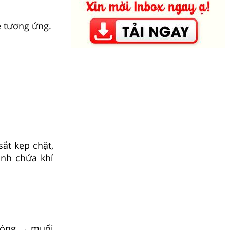
e tương ứng.
ắt kẹp chặt,
ình chứa khí
n nóng → muối