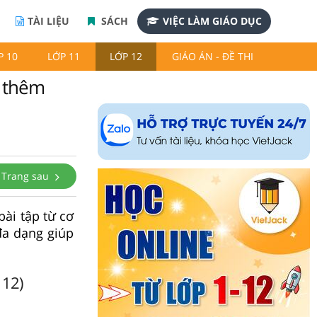
TÀI LIỆU
SÁCH
VIỆC LÀM GIÁO DỤC
P 10
LỚP 11
LỚP 12
GIÁO ÁN - ĐỀ THI
y thêm
Trang sau
bài tập từ cơ
đa dạng giúp
 12)