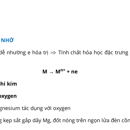
N NHỚ
⇒
⇒
dễ nhường e hóa trị
Tính chất hóa học đặc trưng 
n+
M → M
+ ne
phi kim
 oxygen
gnesium tác dụng với oxygen
g kẹp sắt gắp dây Mg, đốt nóng trên ngọn lửa đèn cồn