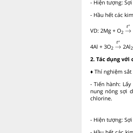
- Hiện tượng: Sợ
- Hầu hết các kim
→
o
t
→
VD: 2Mg + O
2
→
t
o
o
t
→
4Al + 3O
2Al
2
2
2. Tác dụng với 
♦ Thí nghiệm sắt 
- Tiến hành: Lấy
nung nóng sợi d
chlorine.
- Hiện tượng: Sợ
- Hầu hết các ki