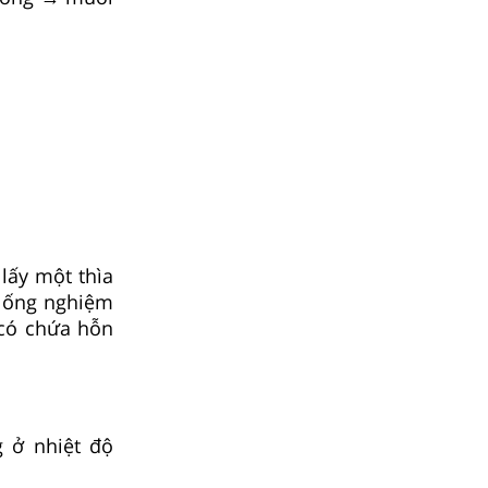
 lấy một thìa
u ống nghiệm
 có chứa hỗn
g ở nhiệt độ