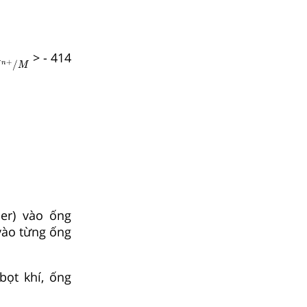
M
n
+
/
M
o
> - 414
+
/
n
M
per) vào ống
ào từng ống
bọt khí, ống