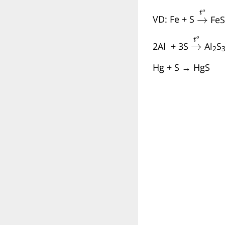
→
t
o
o
t
→
VD: Fe + S
F
→
t
o
o
t
→
2Al + 3S
Al
S
2
Hg + S → HgS