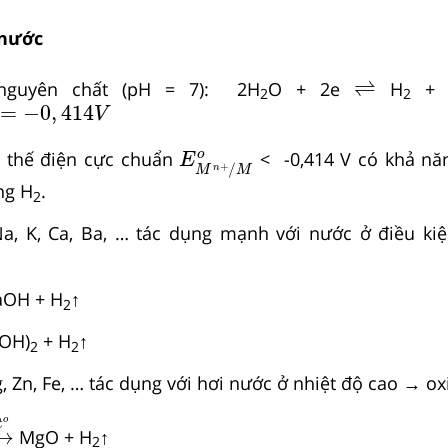
 nước
⇌
⇌
nguyên chất (pH = 7): 2H
O + 2e
H
+ 
2
2
+
H
2
=
−
0
,
414
V
=
−
0
,
414
V
E
M
n
+
/
M
o
o
ó thế điện cực chuẩn
< -0,414 V có khả nă
E
+
/
n
M
M
ng H
.
2
Na, K, Ca, Ba, … tác dụng mạnh với nước ở điều k
OH + H
↑
2
OH)
+ H
↑
2
2
, Zn, Fe, … tác dụng với hơi nước ở nhiệt độ cao → ox
→
t
o
o
t
→
MgO + H
↑
2