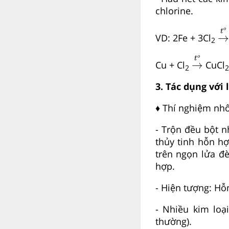
chlorine.
→
o
t
→
VD: 2Fe + 3Cl
2
→
t
o
o
t
→
Cu + Cl
CuCl
2
2
3. Tác dụng với 
♦ Thí nghiệm nh
- Trộn đều bột n
thủy tinh hỗn h
trên ngọn lửa đ
hợp.
- Hiện tượng: Hỗ
- Nhiều kim loạ
thường).