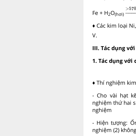
→
>
>
57
−
−−−
Fe + H
O
2
(hơi)
♦ Các kim loại Ni
V.
III. Tác dụng vớ
1. Tác dụng với 
♦ Thí nghiệm kim
- Cho vài hạt k
nghiệm thứ hai 
nghiệm
- Hiện tượng: Ố
nghiệm (2) không