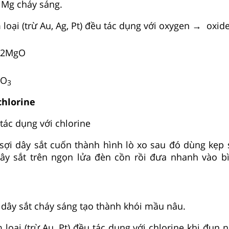
i Mg cháy sáng.
 loại (trừ Au, Ag, Pt) đều tác dụng với oxygen → oxid
t
o
2MgO
O
3
chlorine
tác dụng với chlorine
 sợi dây sắt cuốn thành hình lò xo sau đó dùng kẹp s
ây sắt trên ngọn lửa đèn cồn rồi đưa nhanh vào b
i dây sắt cháy sáng tạo thành khói mầu nâu.
m loại (trừ Au, Pt) đều tác dụng với chlorine khi đu