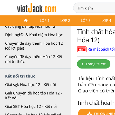
Chuyên đề Hóa học 12
LỚP 1
LỚP 2
LỚP 3
LỚP 4
Các dạng bài tập Hóa học 12
Tính chất hó
Định nghĩa & Khái niệm Hóa học
Hóa 12)
Chuyên đề dạy thêm Hóa học 12
(có lời giải)
Ra mắt Sách tổn
HOT
Chuyên đề dạy thêm Hóa 12 Kết
nối tri thức
Trang trước
Kết nối tri thức
Tài liệu Tính ch
bản đến nâng cao
Giải sgk Hóa học 12 - Kết nối
Giáo viên có thêm
Giải Chuyên đề học tập Hóa 12 -
Kết nối
Tính chất hóa h
Giải SBT Hóa học 12 - Kết nối
THI ONLINE 
Lý thuyết Hóa học 12 Kết nối tri