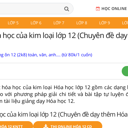
HỌC ONLINE
LỚP 5
LỚP 6
LỚP 7
LỚP 8
LỚP 9
LỚ
a học của kim loại lớp 12 (Chuyên đề dạ
g ôn 12 (2k8) toán, văn, anh.... (từ 80k/1 cuốn)
ất hóa học của kim loại Hóa học lớp 12 gồm các dạng 
 với phương pháp giải chi tiết và bài tập tự luyện 
 tài liệu giảng dạy Hóa học 12.
ọc của kim loại lớp 12 (Chuyên đề dạy thêm Hóa
HÓA 12 KNTT
THI ONLINE HÓA 12 CD