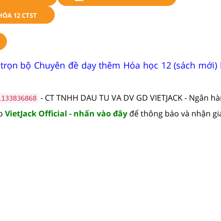
HÓA 12 CTST
 trọn bộ Chuyên đề dạy thêm Hóa học 12 (sách mới)
- CT TNHH DAU TU VA DV GD VIETJACK - Ngân h
1133836868
lo
VietJack Official - nhấn vào đây
để thông báo và nhận gi