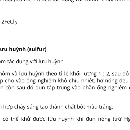
t
o
2FeCl
3
lưu huỳnh (sulfur)
ôm tác dụng với lưu huỳnh
hôm và lưu huỳnh theo tỉ lệ khối lượng 1 : 2, sau đó
ợp cho vào ống nghiệm khô chịu nhiệt, hơ nóng đề
èn cồn sau đó đun tập trung vào phần ống nghiệm
n hợp cháy sáng tạo thành chất bột màu trắng.
i có thể khử được lưu huỳnh khi đun nóng (trừ H