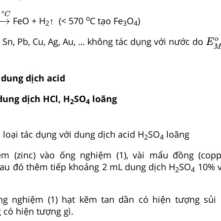
570
o
C
0
o
C
o
→
FeO + H
↑ (< 570
C tạo Fe
O
)
2
3
4
E
o
, Sn, Pb, Cu, Ag, Au, … không tác dụng với nước do
E
M
i dung dịch acid
dung dịch HCl, H
SO
loãng
2
4
 loại tác dụng với dung dịch acid H
SO
loãng
2
4
ẽm (zinc) vào ống nghiệm (1), vài mẩu đồng (cop
sau đó thêm tiếp khoảng 2 mL dung dịch H
SO
10% v
2
4
ng nghiệm (1) hạt kẽm tan dần có hiện tượng sủi 
 có hiện tượng gì.