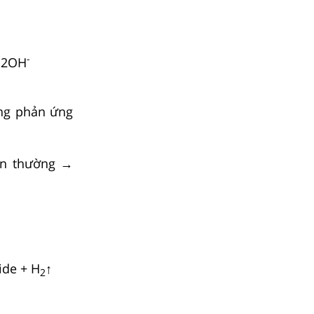
-
2OH
ng phản ứng
iện thường →
ide + H
↑
2