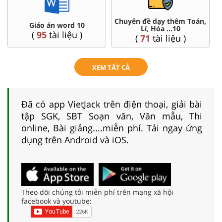
Chuyên đề dạy thêm Toán,
Giáo án word 10
Lí, Hóa ...10
(
95
tài liệu )
(
71
tài liệu )
XEM TẤT CẢ
Đã có app VietJack trên điện thoại, giải bài
tập SGK, SBT Soạn văn, Văn mẫu, Thi
online, Bài giảng....miễn phí. Tải ngay ứng
dụng trên Android và iOS.
Theo dõi chúng tôi miễn phí trên mạng xã hội
facebook và youtube: