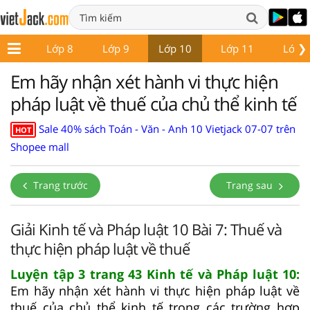
❯
ớp 7
Lớp 8
Lớp 9
Lớp 10
Lớp 11
Lớp 
Em hãy nhận xét hành vi thực hiện
pháp luật về thuế của chủ thể kinh tế
Sale 40% sách Toán - Văn - Anh 10 Vietjack 07-07 trên
HOT
Shopee mall
Trang trước
Trang sau
Giải Kinh tế và Pháp luật 10 Bài 7: Thuế và
thực hiện pháp luật về thuế
Luyện tập 3 trang 43 Kinh tế và Pháp luật 10:
Em hãy nhận xét hành vi thực hiện pháp luật về
thuế của chủ thể kinh tế trong các trường hợp