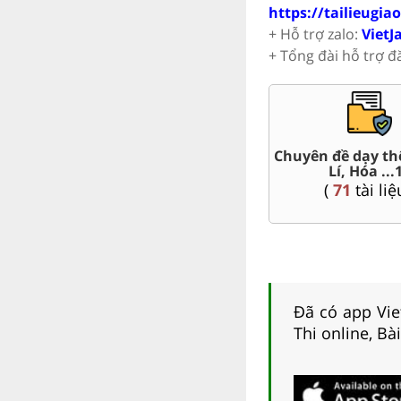
https://tailieugia
+ Hỗ trợ zalo:
VietJ
+ Tổng đài hỗ trợ đ
t Văn,
Chuyên đề dạy th
Giáo án word 10
Lí, Hóa ...
(
95
tài liệu )
(
71
tài liệ
Đã có app Viet
Thi online, Bà