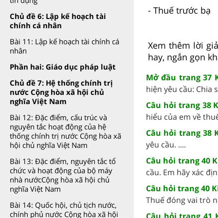
tín dụng
- Thuế trước bạ
Chủ đề 6: Lập kế hoạch tài
chính cá nhân
Bài 11: Lập kế hoạch tài chính cá
Xem thêm lời giả
nhân
hay, ngắn gọn kh
Phần hai: Giáo dục pháp luật
Mở đầu trang 37 K
Chủ đề 7: Hệ thống chính trị
hiện yêu cầu: Chia sẻ
nước Cộng hòa xã hội chủ
nghĩa Việt Nam
Câu hỏi trang 38 K
hiểu của em về thuế. 
Bài 12: Đặc điểm, cấu trúc và
nguyên tắc hoạt động của hệ
Câu hỏi trang 38 
thống chính trị nước Cộng hòa xã
yêu cầu. ....
hội chủ nghĩa Việt Nam
Câu hỏi trang 40 K
Bài 13: Đặc điểm, nguyên tắc tổ
chức và hoạt động của bộ máy
cầu. Em hãy xác định
nhà nướcCộng hòa xã hội chủ
Câu hỏi trang 40 K
nghĩa Việt Nam
Thuế đóng vai trò nh
Bài 14: Quốc hội, chủ tịch nước,
chính phủ nước Cộng hòa xã hội
Câu hỏi trang 41 