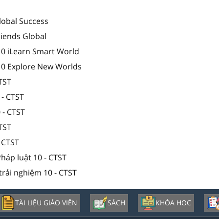
lobal Success
riends Global
10 iLearn Smart World
 10 Explore New Worlds
CTST
 - CTST
 - CTST
CTST
- CTST
Pháp luật 10 - CTST
trải nghiệm 10 - CTST
TÀI LIỆU GIÁO VIÊN
SÁCH
KHÓA HỌC