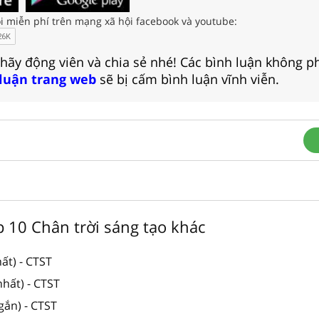
i miễn phí trên mạng xã hội facebook và youtube:
 hãy động viên và chia sẻ nhé! Các bình luận không p
 luận trang web
sẽ bị cấm bình luận vĩnh viễn.
ớp 10 Chân trời sáng tạo khác
ất) - CTST
hất) - CTST
gắn) - CTST