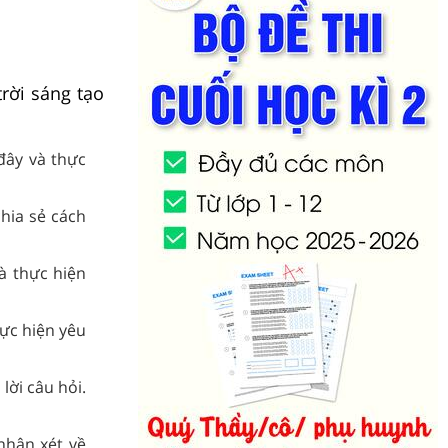
trời sáng tạo
đây và thực
hia sẻ cách
à thực hiện
ực hiện yêu
lời câu hỏi.
nhận xét về