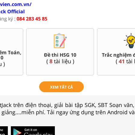
ovien.com.vn/
ack Official
ăng ký :
084 283 45 85
êm Toán,
Đề thi HSG 10
Trắc nghiệm đ
10
(
8
tài liệu )
(
41
tài 
u )
XEM TẤT CẢ
Jack trên điện thoại, giải bài tập SGK, SBT Soạn văn
i giảng....miễn phí. Tải ngay ứng dụng trên Android và