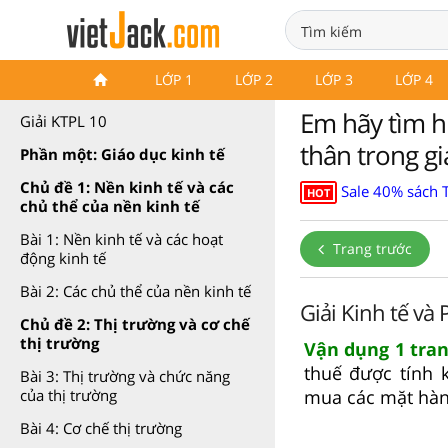
Kinh tế Pháp luật 10 Chân trời
LỚP 1
LỚP 2
LỚP 3
LỚP 4
sáng tạo
Em hãy tìm hi
Giải KTPL 10
thân trong gi
Phần một: Giáo dục kinh tế
Chủ đề 1: Nền kinh tế và các
Sale 40% sách T
HOT
chủ thể của nền kinh tế
Bài 1: Nền kinh tế và các hoạt
Trang trước
động kinh tế
Bài 2: Các chủ thể của nền kinh tế
Giải Kinh tế và 
Chủ đề 2: Thị trường và cơ chế
thị trường
Vận dụng 1 tran
thuế được tính 
Bài 3: Thị trường và chức năng
mua các mặt hàng
của thị trường
Bài 4: Cơ chế thị trường