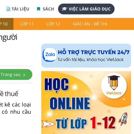
TÀI LIỆU
SÁCH
VIỆC LÀM GIÁO DỤC
P 10
LỚP 11
LỚP 12
GIÁO ÁN - ĐỀ THI
 người
Trang sau
về thuế
t kê các loại
n có nhu cầu