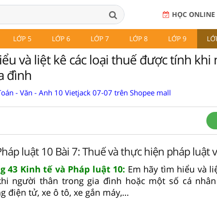
HỌC ONLINE
LỚP 5
LỚP 6
LỚP 7
LỚP 8
LỚP 9
LỚ
ểu và liệt kê các loại thuế được tính khi
a đình
oán - Văn - Anh 10 Vietjack 07-07 trên Shopee mall
Pháp luật 10 Bài 7: Thuế và thực hiện pháp luật 
g 43 Kinh tế và Pháp luật 10:
Em hãy tìm hiểu và liệ
khi người thân trong gia đình hoặc một số cá nhâ
 điện tử, xe ô tô, xe gắn máy,…