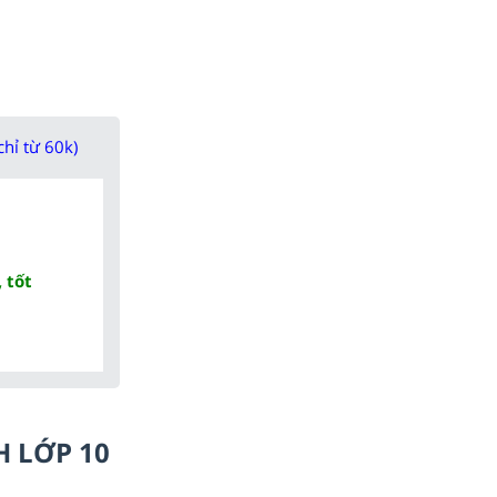
chỉ từ 60k)
 tốt
H LỚP 10