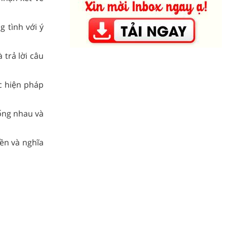
 tình với ý
trả lời câu
c hiện pháp
ống nhau và
ền và nghĩa